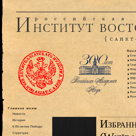
Пос
Ели
Юби
Гра
Некр
WMO:
ППВ 
Ско
Лекц
Выс
Моно
Главное меню
Новости
Избран
История
К 80-летию Победы
Структура