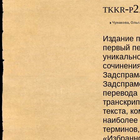
tkkr-p
Чунакова, Ольг
Издание п
первый пе
уникально
сочинени
Задспрам
Задспрамо
перевода 
транскрип
текста, к
наиболее 
терминов,
«Избранн