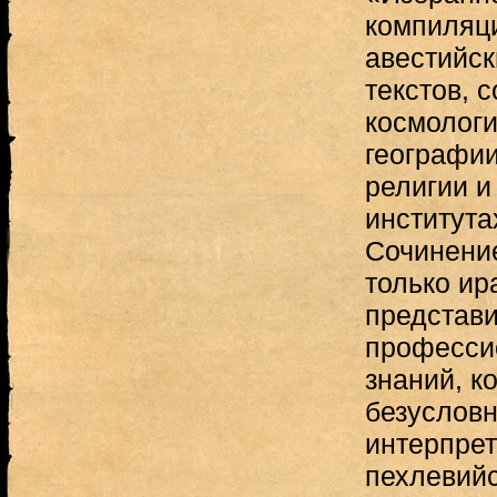
компиляци
авестийск
текстов, 
космологи
географии
религии и
института
Сочинение
только ир
представи
професси
знаний, к
безусловн
интерпре
пехлевийс