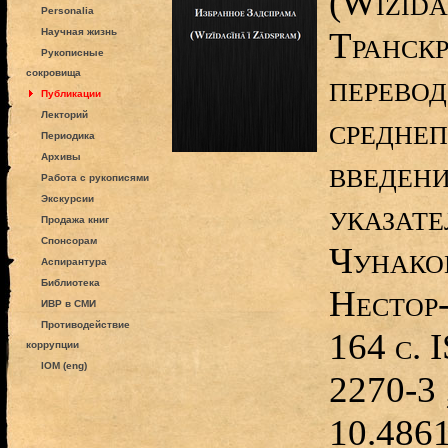
(Wizīda
Personalia
Транскр
Научная жизнь
Рукописные
сокровища
перевод
Публикации
Лекторий
среднеп
Периодика
Архивы
введени
Работа с рукописями
Экскурсии
указате
Продажа книг
Спонсорам
Чунако
Аспирантура
Библиотека
Нестор
ИВР в СМИ
Противодействие
164 с. 
коррупции
IOM (eng)
2270-3 
10.486