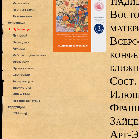
тради
Personalia
Восто
Научная жизнь
Рукописные
сокровища
матер
Публикации
Лекторий
Всеро
Периодика
Архивы
конфе
Работа с рукописями
Экскурсии
ближн
Продажа книг
Спонсорам
Сост.
Аспирантура
Библиотека
Илюши
ИВР в СМИ
Противодействие
Франц
коррупции
IOM (eng)
Зайце
Арт-Э