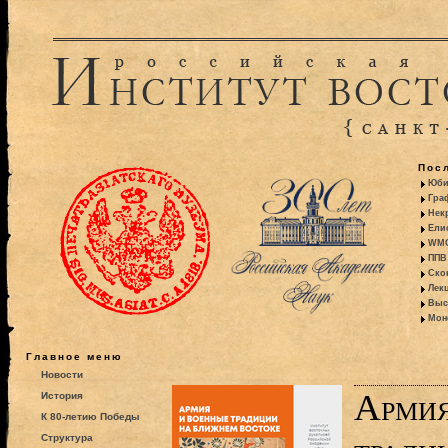
Пос
Юби
Гра
Некр
Ели
WMO:
ППВ 
Ско
Лекц
Выс
Моно
Главное меню
Новости
Армия
История
К 80-летию Победы
Структура