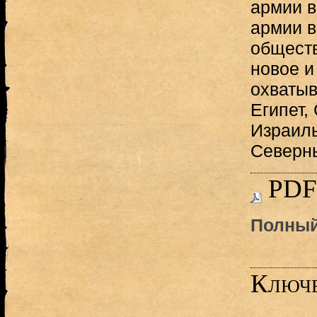
армии в 
армии в
обществ
новое и
охватыв
Египет,
Израиль
Северны
PDF
Полный
Ключе