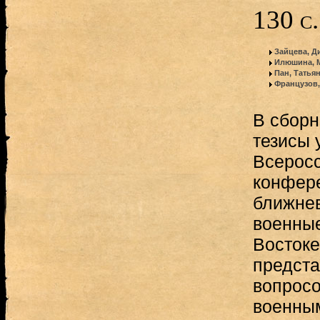
130 с.
Зайцева, Д
Илюшина, 
Пан, Татья
Французов,
В сборн
тезисы 
Всеросс
конфер
ближнев
военны
Востоке
предста
вопросо
военным