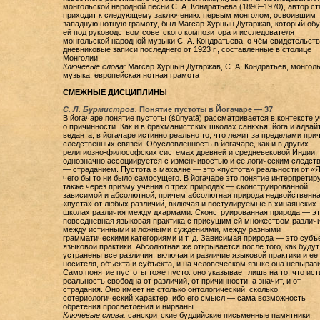
монгольской народной песни С. А. Кондратьева (1896–1970), автор ст
приходит к следующему заключению: первым монголом, освоившим
западную нотную грамоту, был Магсар Хурцын Дугаржав, который об
ей под руководством советского композитора и исследователя
монгольской народной музыки С. А. Кондратьева, о чём свидетельст
дневниковые записи последнего от 1923 г., составленные в столице
Монголии.
Ключевые слова:
Магсар Хурцын Дугаржав, С. А. Кондратьев, монгол
музыка, европейская нотная грамота
СМЕЖНЫЕ ДИСЦИПЛИНЫ
С. Л. Бурмистров.
Понятие пустоты в Йогачаре — 37
В йогачаре понятие пустоты (śūnyatā) рассматривается в контексте 
о причинности. Как и в брахманистских школах санкхья, йога и адвай
веданта, в йогачаре истинно реально то, что лежит за пределами при
следственных связей. Обусловленность в йогачаре, как и в других
религиозно-философских системах древней и средневековой Индии,
однозначно ассоциируется с изменчивостью и ее логическим следст
— страданием. Пустота в махаяне — это «пустота» реальности от «Я
чего бы то ни было самосущего. В йогачаре это понятие интерпретир
также через призму учения о трех природах — сконструированной,
зависимой и абсолютной, причем абсолютная природа недвойственна
«пуста» от любых различий, включая и постулируемые в хинаянских
школах различия между дхармами. Сконструированная природа — эт
повседневная языковая практика с присущим ей множеством различ
между истинными и ложными суждениями, между разными
грамматическими категориями и т. д. Зависимая природа — это субъ
языковой практики. Абсолютная же открывается после того, как будут
устранены все различия, включая и различие языковой практики и ее
носителя, объекта и субъекта, и на человеческом языке она невыраз
Само понятие пустоты тоже пусто: оно указывает лишь на то, что ис
реальность свободна от различий, от причинности, а значит, и от
страдания. Оно имеет не столько онтологический, сколько
сотериологический характер, ибо его смысл — сама возможность
обретения просветления и нирваны.
Ключевые слова:
санскритские буддийские письменные памятники,