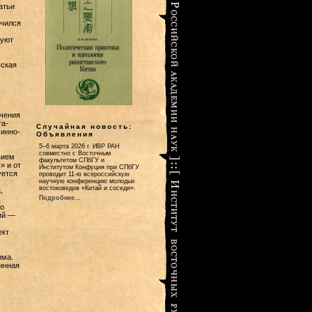
атьи
учился
вуют
ьская
учения
та-
Случайная новость:
чинно-
Объявления
5–6 марта 2026 г. ИВР РАН
совместно с Восточным
вием
факультетом СПбГУ и
» и от
Институтом Конфуция при СПбГУ
уется
проводит 11-ю всероссийскую
научную конференцию молодых
востоковедов «Китай и соседи».
,
Подробнее...
о
ий —
ект
има.
тинная