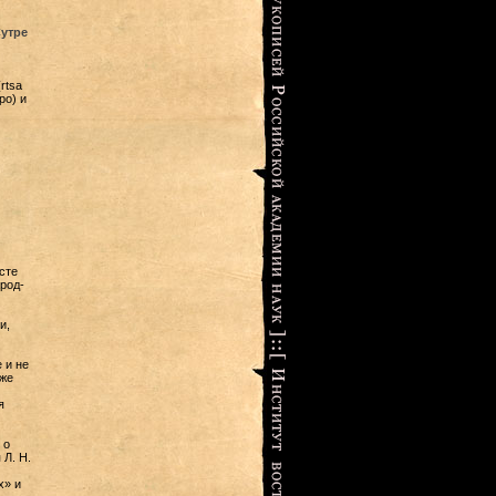
утре
rtsa
po) и
сте
род-
и,
 и не
 же
я
 о
Л. Н.
х» и