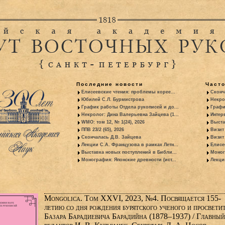
Последние новости
Част
Елисеевские чтения: проблемы корее...
Сконч
Юбилей С.Л. Бурмистрова
Некро
График работы Отдела рукописей и до...
Графи
Некролог: Дина Валерьевна Зайцева (1...
Интер
WMO: том 12, № 1(24), 2026
Выста
ППВ 23/2 (65), 2026
Визит
Скончалась Д.В. Зайцева
Визит 
Лекции С.А. Французова в рамках Летн...
Елисе
Выставка новых поступлений в Библи...
Моног
Монография: Японские древности (ист...
Лекци
Mongolica. Том XXVI, 2023, №4. Посвящается 155-
летию со дня рождения бурятского ученого и просвети
Базара Барадиевича Барадийна (1878–1937) / Главный