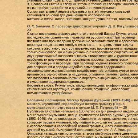
значение слово «Сэтгэл»; 2. Прямое значение данных слов не совпад
3. Словарная статья к слову «Сэтгэл» в толковых словарях монгольс
языка требует разработки и дальнейшего исследования.
Сопоставительный анализ словарных статей толковых словарей
становится основой для дальнейшего исследования.
Ключевые слова:
слово, значение, концепт, душа, сэтгэл, толковый с
О. К. Баваева.
О переводе двух стихотворений Д. Н. Кугультино
23
Статья посвящена анализу двух стихотворений Давида Кугультинова 
последующим сравнением перевода на русский язык. При переводе
поэтического произведения достижение эквивалентности и адекватно
перевода представляет особую сложность, т. к. здесь стоит задача
сохранить жесткую структуру поэтического произведения и передать
только смысловое, но и эмоционально-экспрессивное содержание. А
двух произведений позволил выявить стилистические и художествен
особенности подлинников и проследить процесс переводческих
трансформаций в переводе. При переводе художественного произве
для сохранения и передачи идейно-смыслового содержания и
эмоционально-экспрессивного воздействия часто используется пере
признаков с одного объекта на другой, опущения, замены, добавления
это позволяет максимально точно передать эмоционально-экспресс
и смысловое содержание оригинала.
Ключевые слова:
Кугультинов, ойрад-калмыцкий, анафорическая риф
стилистическая адаптация, компенсация, опущение, добавление,
семантическое уподобление
Бадамжав Батжаргал.
Магсар Хурцын Дугаржав (1893–1946) – п
монгол, изучивший европейскую нотную грамоту (Пер. с
монгольского и подготовка к печати М. П. Петровой) — 29
Публикуемая статья написана к 130-летию со дня рождения выдающе
монгольского музыканта, певца, композитора Магсар Хурцын Дугарж
(1893–1946). Автор опровергает общепринятое представление, согла
которому первым учителем, обучившим монголов методам музициро
с использованием европейской нотной грамоты, и познакомивший их 
духовой музыкой, был русский священнослужитель А. А. Кольцов.
Опираясь на архивные источники, а также опубликованные дневники
известного российского путешественника, музыканта, исследователя