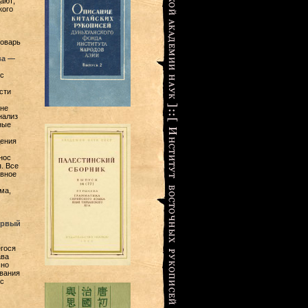
ают;
кого
ловарь
ва —
с
сти
 не
нализ
ные
дения
нос
. Все
ивное
ма,
ервый
гося
ава
сно
вания
с