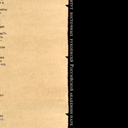
е в
иняты
е
й
ции
ым?».
сь
 —
ски
я
рех
о
 что
кт-
ма
 с.