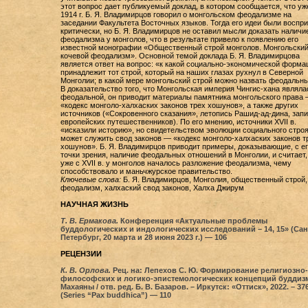
этот вопрос дает публикуемый доклад, в котором сообщается, что уж
1914 г. Б. Я. Владимирцов говорил о монгольском феодализме на
заседании Факультета Восточных языков. Тогда его идеи были воспр
критически, но Б. Я. Владимирцов не оставил мысли доказать наличи
феодализма у монголов, что в результате привело к появлению его
известной монографии «Общественный строй монголов. Монгольски
кочевой феодализм». Основной темой доклада Б. Я. Владимирцова
является ответ на вопрос: «к какой социально-экономической форма
принадлежит тот строй, который на наших глазах рухнул в Северной
Монголии; в какой мере монгольский строй можно назвать феодальн
В доказательство того, что Монгольская империя Чингис-хана являла
феодальной, он приводит материалы памятника монгольского права
«кодекс монголо-халхаских законов трех хошунов», а также других
источников («Сокровенного сказания», летопись Рашид-ад-дина, запи
европейских путешественников). По его мнению, источники XVII в.
«исказили историю», но свидетельством эволюции социального стро
может служить свод законов — «кодекс монголо-халхаских законов т
хошунов». Б. Я. Владимирцов приводит примеры, доказывающие, с ег
точки зрения, наличие феодальных отношений в Монголии, и считает,
уже с XVII в. у монголов началось разложение феодализма, чему
способствовало и маньчжурское правительство.
Ключевые слова:
Б. Я. Владимирцов, Монголия, общественный строй,
феодализм, халхаский свод законов, Халха Джирум
НАУЧНАЯ ЖИЗНЬ
Т. В. Ермакова.
Конференция «Актуальные проблемы
буддологических и индологических исследований – 14, 15» (Сан
Петербург, 20 марта и 28 июня 2023 г.) — 106
РЕЦЕНЗИИ
К. В. Орлова.
Рец. на: Лепехов С. Ю. Формирование религиозно-
философских и логико-эпистемологических концепций буддиз
Махаяны / отв. ред. Б. В. Базаров. – Иркутск: «Оттиск», 2022. – 376
(Series “Pax buddhica”) — 110