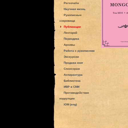
Personalia
Научная жизнь
Рукописные
сокровища
Публикации
Лекторий
Периодика
Архивы
Работа с рукописями
Экскурсии
Продажа книг
Спонсорам
Аспирантура
Библиотека
ИВР в СМИ
Противодействие
коррупции
IOM (eng)