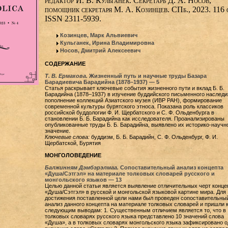
редактор И. В. Кульганек. Секретарь Д. А. Носов,
помощник секретаря М. А. Козинцев. СПб., 2023. 116 
ISSN 2311-5939.
Козинцев, Марк Альвиевич
Кульганек, Ирина Владимировна
Носов, Дмитрий Алексеевич
СОДЕРЖАНИЕ
Т. В. Ермакова.
Жизненный путь и научные труды Базара
Барадиевича Барадийна (1878–1937) — 5
Статья раскрывает ключевые события жизненного пути и вклад Б. Б.
Барадийна (1878–1937) в изучение буддийского письменного наследи
пополнение коллекций Азиатского музея (ИВР РАН), формирование
современной культуры бурятского этноса. Показана роль классиков
российской буддологии Ф. И. Щербатского и С. Ф. Ольденбурга в
становлении Б. Б. Барадийна как исследователя. Проанализированы
опубликованные труды Б. Б. Барадийна, выявлено их историко-научн
значение.
Ключевые слова:
буддизм, Б. Б. Барадийн, С. Ф. Ольденбург, Ф. И.
Щербатской, Бурятия
МОНГОЛОВЕДЕНИЕ
Балжинням Дэмбэрэлмаа.
Сопоставительный анализ концепта
«Душа/Сэтгэл» на материале толковых словарей русского и
монгольского языков — 13
Целью данной статьи является выявление отличительных черт конце
«Душа/Сэтгэл» в русской и монгольской языковой картине мира. Для
достижения поставленной цели нами был проведен сопоставительны
анализ данного концепта на материале толковых словарей и пришли 
следующим выводам: 1. Существенным отличием является то, что в
толковых словарях русского языка представлено 10 значений слова
«Душа», а в толковых словарях монгольского языка зафиксировано о