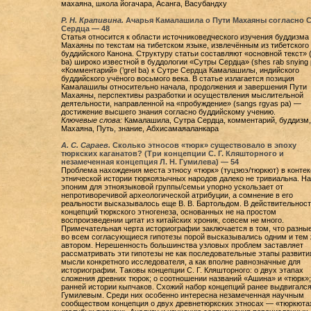
махаяна, школа йогачара, Асанга, Васубандху
Р. Н. Крапивина.
Ачарья Камалашила о Пути Махаяны согласно С
Сердца — 48
Статья относится к области источниковедческого изучения буддизма
Махаяны по текстам на тибетском языке, извлечённым из тибетского
буддийского Канона. Структуру статьи составляют «основной текст» (
ba) широко известной в буддологии «Сутры Сердца» (shes rab snying 
«Комментарий» (’grel ba) к Сутре Сердца Камалашилы, индийского
буддийского учёного восьмого века. В статье излагается позиция
Камалашилы относительно начала, продолжения и завершения Пути
Махаяны, перспективы разработки и осуществления мыслительной
деятельности, направленной на «пробуждение» (sangs rgyas pa) —
достижение высшего знания согласно буддийскому учению.
Ключевые слова:
Камалашила, Сутра Сердца, комментарий, буддизм,
Махаяна, Путь, знание, Абхисамаяаланкара
А. С. Сараев.
Сколько этносов «тюрк» существовало в эпоху
тюркских каганатов? (Три концепции С. Г. Кляшторного и
незамеченная концепция Л. Н. Гумилева) — 54
Проблема нахождения места этносу «тюрк» (туцзюэ/тюркют) в контек
этнической истории тюркоязычных народов далеко не тривиальна. На
эпоним для этноязыковой группы/семьи упорно ускользает от
непротиворечивой археологической атрибуции, а сомнение в его
реальности высказывалось еще В. В. Бартольдом. В действительност
концепций тюркского этногенеза, основанных не на простом
воспроизведении цитат из китайских хроник, совсем не много.
Примечательная черта историографии заключается в том, что разные
во всем согласующиеся гипотезы порой высказывались одним и тем
автором. Нерешенность большинства узловых проблем заставляет
рассматривать эти гипотезы не как последовательные этапы развити
мысли конкретного исследователя, а как вполне равнозначные для
историографии. Таковы концепции С. Г. Кляшторного: о двух этапах
сложения древних тюрок; о соотношении названий «Ашина» и «тюрк»;
ранней истории кыпчаков. Схожий набор концепций ранее выдвигался 
Гумилевым. Среди них особенно интересна незамеченная научным
сообществом концепция о двух древнетюркских этносах — «тюркюта