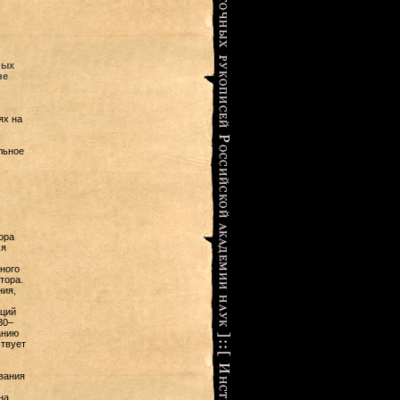
ных
не
ях на
льное
,
ора
ся
ного
тора.
ния,
аций
30–
анию
твует
ования
на