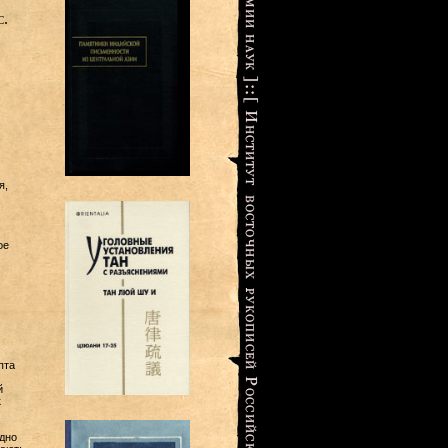
с.
я,
ое
пта
й
к
дно