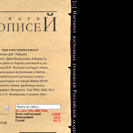
о просматриваемые
алась Д.В. Зайцева
лог: Дина Валерьевна Зайцева (1...
к работы Отдела рукописей и до...
вью И.Ф. Поповой на Радио «Комс...
вка новых поступлений в Библи...
 монгольской делегации участн...
делегации из города Измир (03.06...
евские чтения: проблемы корее...
рафия: Mongolica. Том XXIX, 2026, № 2
и С.А. Французова в рамках Летн...
На сайте СПб ИВР РАН
Всего публикаций
11046
Монографий
1611
Статей
9172
теля