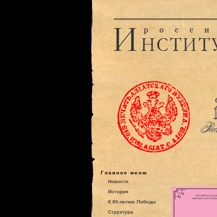
Главное меню
Новости
История
К 80-летию Победы
Структура