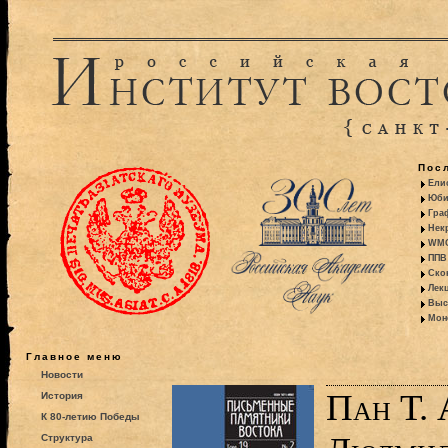
Пос
Ели
Юби
Гра
Некр
WMO:
ППВ 
Ско
Лекц
Выс
Моно
Главное меню
Новости
Пан Т.
История
К 80-летию Победы
Структура