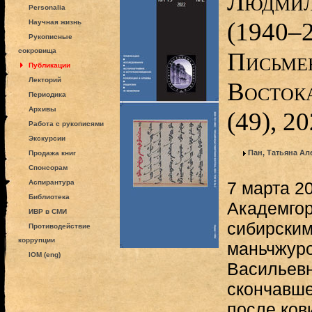
Людмил
Personalia
(1940–2
Научная жизнь
Рукописные
сокровища
Письме
Публикации
Лекторий
Востока
Периодика
Архивы
(49), 2
Работа с рукописями
Экскурсии
Пан, Татьяна А
Продажа книг
Спонсорам
Аспирантура
7 марта 2
Библиотека
Академгор
ИВР в СМИ
сибирским
Противодействие
коррупции
маньчжур
IOM (eng)
Васильев
скончавше
после кови