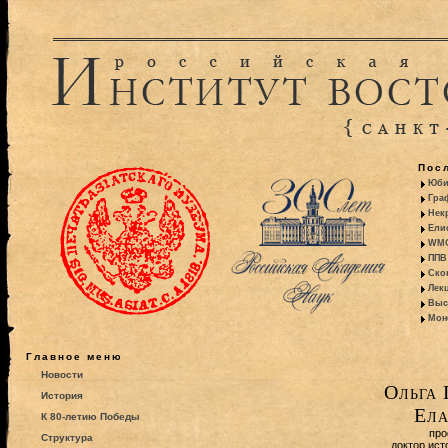
Пос
Юби
Гра
Некр
Ели
WMO:
ППВ 
Ско
Лекц
Выс
Моно
Главное меню
Новости
Ольга 
История
Ела
К 80-летию Победы
про
Структура
доктор ист