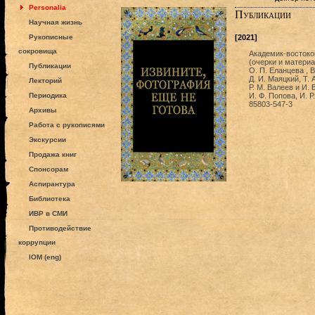
Personalia
Публикации
Научная жизнь
Рукописные
[2021]
сокровища
Академик-востоко
(очерки и материал
Публикации
О. П. Еланцева , В
Д. И. Маяцкий, Т. А
Лекторий
Р. М. Валеев и И. 
Периодика
И. Ф. Попова, И. Р
85803-547-3
Архивы
Работа с рукописями
Экскурсии
Продажа книг
Спонсорам
Аспирантура
Библиотека
ИВР в СМИ
Противодействие
коррупции
IOM (eng)