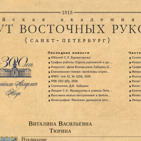
Последние новости
Част
Юбилей С.Л. Бурмистрова
Сконч
График работы Отдела рукописей и до...
Некро
Некролог: Дина Валерьевна Зайцева (1...
Графи
Елисеевские чтения: проблемы корее...
Интер
WMO: том 12, № 1(24), 2026
Выста
ППВ 23/2 (65), 2026
Визит
Скончалась Д.В. Зайцева
Визит 
Лекции С.А. Французова в рамках Летн...
Елисе
Выставка новых поступлений в Библи...
Моног
Монография: Японские древности (ист...
Лекци
Виталина Васильевна
Тюрина
Публикации