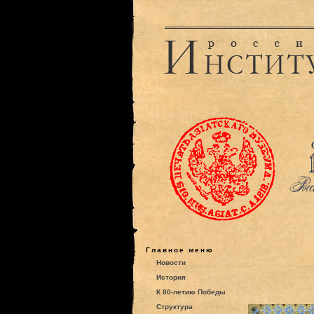
Главное меню
Новости
История
К 80-летию Победы
Структура