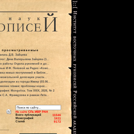
о просматриваемые
алась Д.В. Зайцева
лог: Дина Валерьевна Зайцева (1...
к работы Отдела рукописей и до...
вью И.Ф. Поповой на Радио «Комс...
вка новых поступлений в Библи...
 монгольской делегации участн...
делегации из города Измир (03.06...
евские чтения: проблемы корее...
рафия: Mongolica. Том XXIX, 2026, № 2
и С.А. Французова в рамках Летн...
На сайте СПб ИВР РАН
Всего публикаций
11046
Монографий
1611
Статей
9172