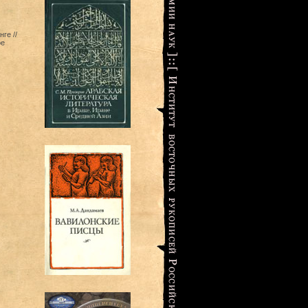
ге //
ое