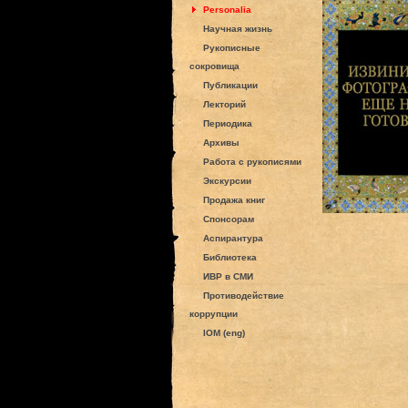
Personalia
Научная жизнь
Рукописные
сокровища
Публикации
Лекторий
Периодика
Архивы
Работа с рукописями
Экскурсии
Продажа книг
Спонсорам
Аспирантура
Библиотека
ИВР в СМИ
Противодействие
коррупции
IOM (eng)