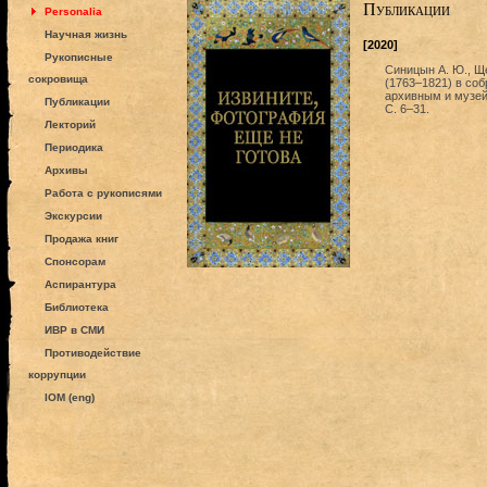
Публикации
Personalia
Научная жизнь
[2020]
Рукописные
Синицын А. Ю., Ще
сокровища
(1763–1821) в со
архивным и музей
Публикации
С. 6–31.
Лекторий
Периодика
Архивы
Работа с рукописями
Экскурсии
Продажа книг
Спонсорам
Аспирантура
Библиотека
ИВР в СМИ
Противодействие
коррупции
IOM (eng)