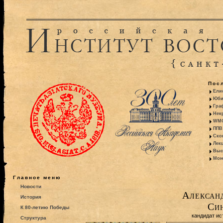
Пос
Ели
Юби
Гра
Некр
WMO:
ППВ 
Ско
Лекц
Выс
Моно
Главное меню
Новости
Алексан
История
Си
К 80-летию Победы
кандидат ис
Структура