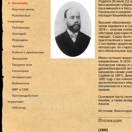
Родился 30 июля (11 а
Personalia
Бессарабская губерни
поселившейся в Бесса
Научная жизнь
Начальное и среднее 
посещал Кишиневскую
Рукописные
сокровища
Высшее образование 
затем перевелся в Са
Публикации
1878 г., получив степ
«История христианств
Лекторий
народа». Сырку было 
Периодика
приготовления к защи
Стал приват-доцентом
Архивы
литературе, по старос
вел обязательные кур
Работа с рукописями
Много путешествовал,
Экскурсии
направлению. В 1878
Продажа книг
болгарские говоры и 
древнеболгарской лит
Спонсорам
направлен своим унив
Сербию (в 1887), Дал
Аспирантура
1882 году стал члено
археологического общ
Библиотека
письменности и искус
ИВР в СМИ
премии.
Противодействие
Основную часть своих
языкам, а также вкла
коррупции
языков.
IOM (eng)
Источник:
Википеди
Публикации
[1889]