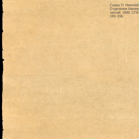
Сырку П. Николай
Отделения Импера
третий. 1888. СПб
183–196.