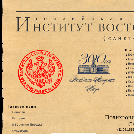
Пос
Юби
Гра
Некр
Ели
WMO:
ППВ 
Ско
Лекц
Выс
Моно
Главное меню
Новости
Полихрони
История
С
К 80-летию Победы
(11.08.185
Структура