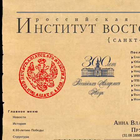
Пос
Ели
Юби
Гра
Некр
WMO:
ППВ 
Ско
Лекц
Выс
Моно
Главное меню
Новости
Анна Вл
История
Пр
К 80-летию Победы
(31.08.188
Структура