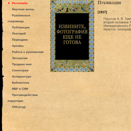
Публикации
Personalia
Научная жизнь
[1917]
Рукописные
Пруссак А. В. За
сокровища
второй половине X
Императорского Ру
Публикации
Иркутск: типограф
Лекторий
Периодика
Архивы
Работа с рукописями
Экскурсии
Продажа книг
Спонсорам
Аспирантура
Библиотека
ИВР в СМИ
Противодействие
коррупции
IOM (eng)