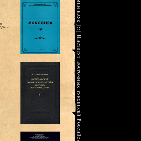
ы
ады и