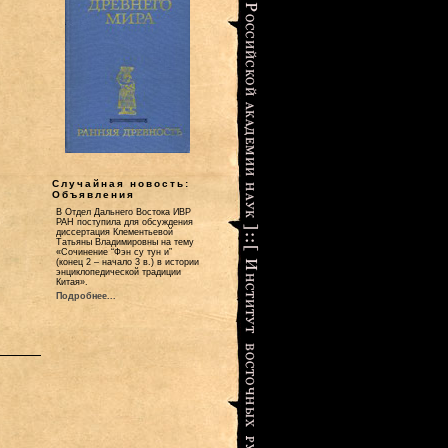
Случайная новость:
Объявления
В Отдел Дальнего Востока ИВР
РАН поступила для обсуждения
диссертация Клементьевой
Татьяны Владимировны на тему
«Сочинение “Фэн су тун и”
(конец 2 – начало 3 в.) в истории
энциклопедической традиции
Китая».
Подробнее...