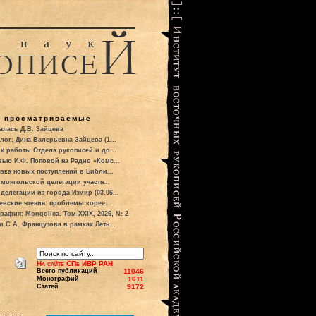
о просматриваемые
алась Д.В. Зайцева
лог: Дина Валерьевна Зайцева (1...
к работы Отдела рукописей и до...
вью И.Ф. Поповой на Радио «Комс...
вка новых поступлений в Библи...
 монгольской делегации участн...
делегации из города Измир (03.06...
евские чтения: проблемы корее...
рафия: Mongolica. Том XXIX, 2026, № 2
и С.А. Французова в рамках Летн...
На сайте СПб ИВР РАН
Всего публикаций
11046
Монографий
1611
Статей
9172