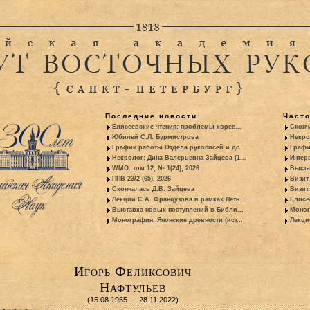
Последние новости
Част
Елисеевские чтения: проблемы корее...
Сконч
Юбилей С.Л. Бурмистрова
Некро
График работы Отдела рукописей и до...
Графи
Некролог: Дина Валерьевна Зайцева (1...
Интер
WMO: том 12, № 1(24), 2026
Выста
ППВ 23/2 (65), 2026
Визит
Скончалась Д.В. Зайцева
Визит 
Лекции С.А. Французова в рамках Летн...
Елисе
Выставка новых поступлений в Библи...
Моног
Монография: Японские древности (ист...
Лекци
Игорь Феликсович
Нафтульев
(15.08.1955 — 28.11.2022)