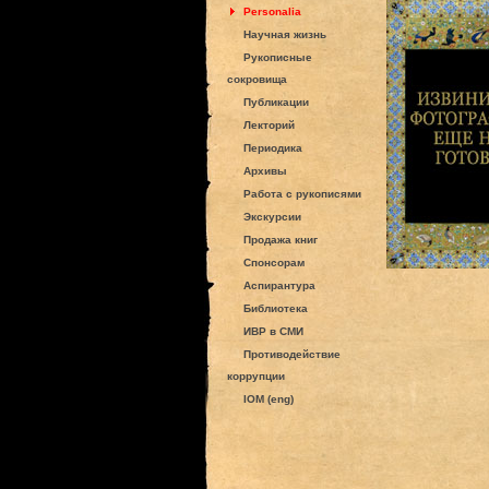
Personalia
Научная жизнь
Рукописные
сокровища
Публикации
Лекторий
Периодика
Архивы
Работа с рукописями
Экскурсии
Продажа книг
Спонсорам
Аспирантура
Библиотека
ИВР в СМИ
Противодействие
коррупции
IOM (eng)