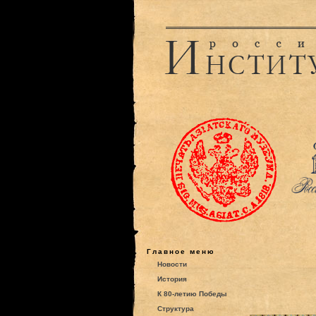
Главное меню
Новости
История
К 80-летию Победы
Структура