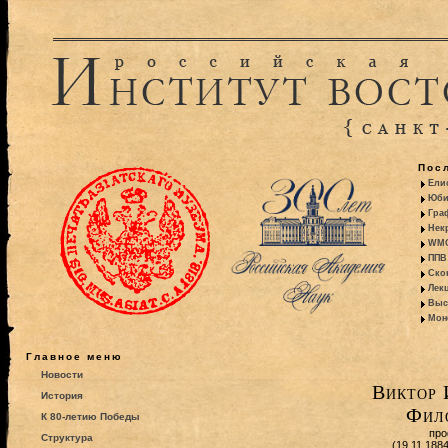
Пос
Ели
Юби
Гра
Некр
WMO:
ППВ 
Ско
Лекц
Выс
Моно
Главное меню
Новости
Виктор 
История
Фил
К 80-летию Победы
про
Структура
(19.11.188