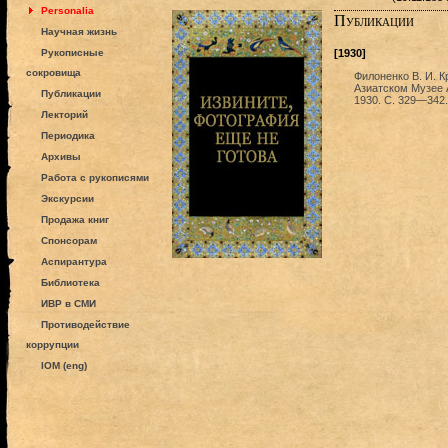
Personalia
Публикации
Научная жизнь
Рукописные
[1930]
сокровища
Филоненко В. И. К
Азиатском Музее 
Публикации
1930. С. 329—342.
Лекторий
Периодика
Архивы
Работа с рукописями
Экскурсии
Продажа книг
Спонсорам
Аспирантура
Библиотека
ИВР в СМИ
Противодействие
коррупции
IOM (eng)