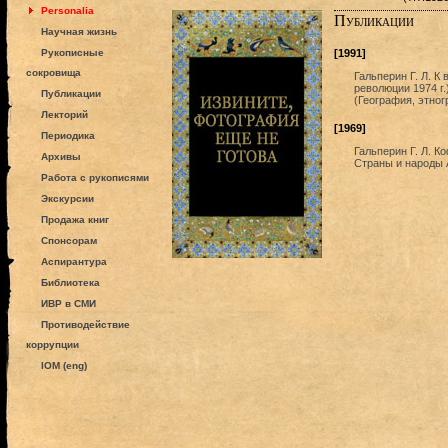
Personalia
Публикации
Научная жизнь
Рукописные
[1991]
сокровища
Гальперин Г. Л. К
революции 1974 г.
Публикации
(География, этног
Лекторий
[1969]
Периодика
Гальперин Г. Л. К
Архивы
Страны и народы А
Работа с рукописями
Экскурсии
Продажа книг
Спонсорам
Аспирантура
Библиотека
ИВР в СМИ
Противодействие
коррупции
IOM (eng)