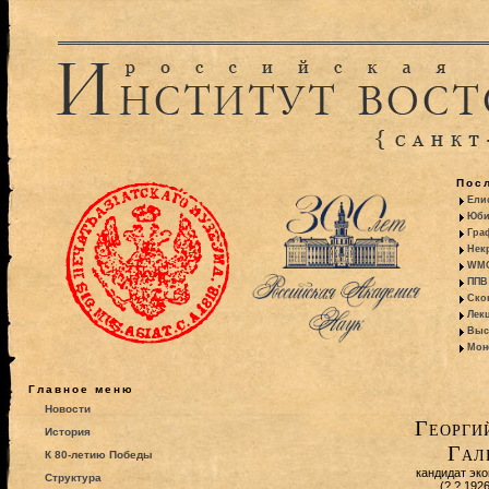
Пос
Ели
Юби
Гра
Некр
WMO:
ППВ 
Ско
Лекц
Выс
Моно
Главное меню
Новости
Георги
История
Гал
К 80-летию Победы
кандидат эк
Структура
(?.?.192