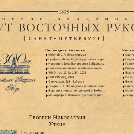
Последние новости
Част
Юбилей С.Л. Бурмистрова
Сконч
График работы Отдела рукописей и до...
Некро
Некролог: Дина Валерьевна Зайцева (1...
Графи
Елисеевские чтения: проблемы корее...
Интер
WMO: том 12, № 1(24), 2026
Выста
ППВ 23/2 (65), 2026
Визит
Скончалась Д.В. Зайцева
Визит 
Лекции С.А. Французова в рамках Летн...
Елисе
Выставка новых поступлений в Библи...
Моног
Монография: Японские древности (ист...
Лекци
Георгий Николаевич
Уткин
Публикации