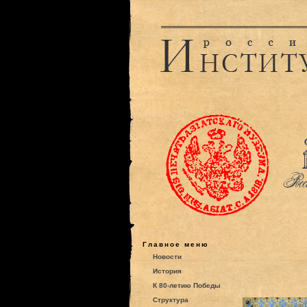
Главное меню
Новости
История
К 80-летию Победы
Структура