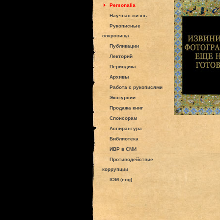
Personalia
Научная жизнь
Рукописные
сокровища
Публикации
Лекторий
Периодика
Архивы
Работа с рукописями
Экскурсии
Продажа книг
Спонсорам
Аспирантура
Библиотека
ИВР в СМИ
Противодействие
коррупции
IOM (eng)