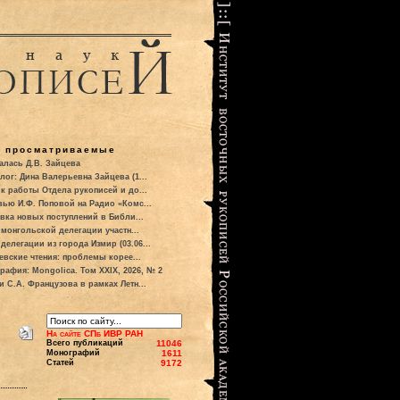
о просматриваемые
алась Д.В. Зайцева
лог: Дина Валерьевна Зайцева (1...
к работы Отдела рукописей и до...
вью И.Ф. Поповой на Радио «Комс...
вка новых поступлений в Библи...
 монгольской делегации участн...
делегации из города Измир (03.06...
евские чтения: проблемы корее...
рафия: Mongolica. Том XXIX, 2026, № 2
и С.А. Французова в рамках Летн...
На сайте СПб ИВР РАН
Всего публикаций
11046
Монографий
1611
Статей
9172