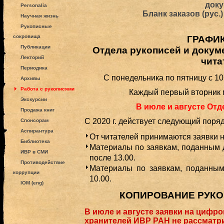
доку
Personalia
Бланк заказов (рус.)
Научная жизнь
Рукописные
сокровища
ГРАФИ
Публикации
Отдела рукописей и докум
Лекторий
чита
Периодика
С понедельника по пятницу с 10
Архивы
Работа с рукописями
Каждый первый вторник 
Экскурсии
В июле и августе Отд
Продажа книг
С 2020 г. действует следующий поря
Спонсорам
Аспирантура
От читателей принимаются заявки н
Библиотека
Материалы по заявкам, поданным 
ИВР в СМИ
после 13.00.
Противодействие
Материалы по заявкам, поданным
коррупции
10.00.
IOM (eng)
КОПИРОВАНИЕ РУКО
В июле и августе заявки на цифр
хранителей ИВР РАН не рассматр