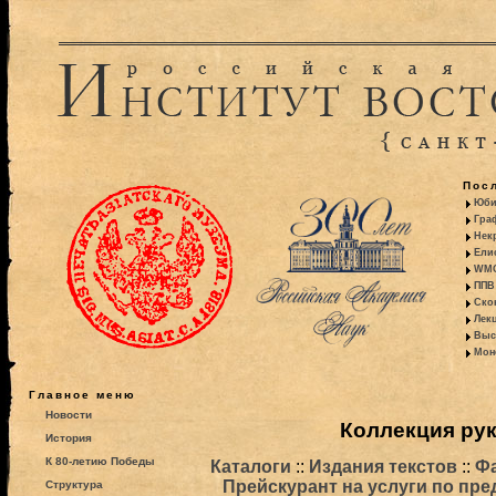
Пос
Юби
Гра
Некр
Ели
WMO:
ППВ 
Ско
Лекц
Выс
Моно
Главное меню
Новости
Коллекция ру
История
К 80-летию Победы
Каталоги
::
Издания текстов
::
Ф
Прейскурант на услуги по пр
Структура