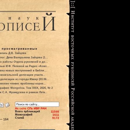
о просматриваемые
алась Д.В. Зайцева
лог: Дина Валерьевна Зайцева (1...
к работы Отдела рукописей и до...
вью И.Ф. Поповой на Радио «Комс...
вка новых поступлений в Библи...
 монгольской делегации участн...
делегации из города Измир (03.06...
евские чтения: проблемы корее...
рафия: Mongolica. Том XXIX, 2026, № 2
и С.А. Французова в рамках Летн...
На сайте СПб ИВР РАН
Всего публикаций
11046
Монографий
1611
Статей
9172
 — 164