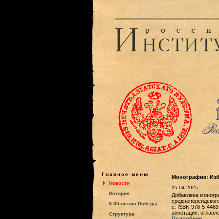
Главное меню
Монография: Избр
Новости
25.04.2025
История
Добавлена моногра
среднеперсидского
К 80-летию Победы
с. ISBN 978-5-446
аннотация, оглавл
Структура
Подробнее...