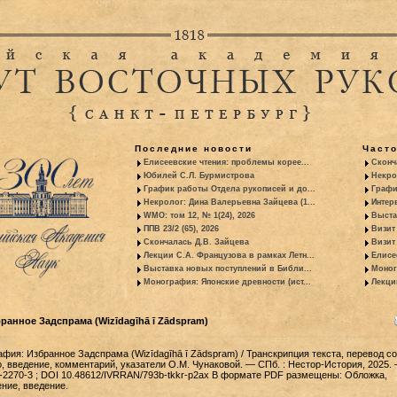
Последние новости
Част
Елисеевские чтения: проблемы корее...
Сконч
Юбилей С.Л. Бурмистрова
Некро
График работы Отдела рукописей и до...
Графи
Некролог: Дина Валерьевна Зайцева (1...
Интер
WMO: том 12, № 1(24), 2026
Выста
ППВ 23/2 (65), 2026
Визит
Скончалась Д.В. Зайцева
Визит 
Лекции С.А. Французова в рамках Летн...
Елисе
Выставка новых поступлений в Библи...
Моног
Монография: Японские древности (ист...
Лекци
анное Задспрама (Wizīdagīhā ī Zādspram)
фия: Избранное Задспрама (Wizīdagīhā ī Zādspram) / Транскрипция текста, перевод со
, введение, комментарий, указатели О.М. Чунаковой. — СПб. : Нестор-История, 2025.
9-2270-3 ; DOI 10.48612/IVRRAN/793b-tkkr-p2ax В формате PDF размещены: Обложка,
ение, введение.