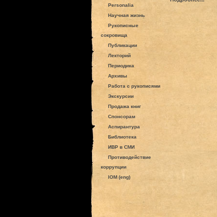
Personalia
Научная жизнь
Рукописные
сокровища
Публикации
Лекторий
Периодика
Архивы
Работа с рукописями
Экскурсии
Продажа книг
Спонсорам
Аспирантура
Библиотека
ИВР в СМИ
Противодействие
коррупции
IOM (eng)