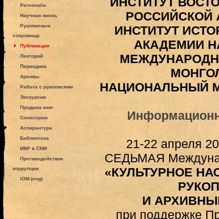
ИНСТИТУТ ВОСТ
Personalia
РОССИЙСКОЙ 
Научная жизнь
Рукописные
ИНСТИТУТ ИСТО
сокровища
АКАДЕМИИ Н
Публикации
МЕЖДУНАРОДН
Лекторий
Периодика
МОНГО
Архивы
НАЦИОНАЛЬНЫЙ М
Работа с рукописями
Экскурсии
Продажа книг
Информационн
Спонсорам
Аспирантура
Библиотека
21-22 апреля 20
ИВР в СМИ
СЕДЬМАЯ Междуна
Противодействие
«КУЛЬТУРНОЕ НА
коррупции
IOM (eng)
РУКО
И АРХИВНЫ
при поддержке П