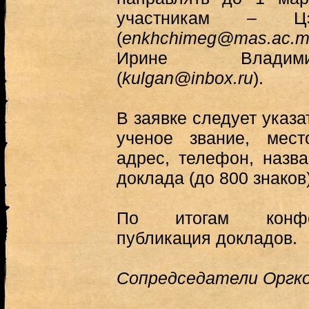
участникам – Цэ
(
enkhchimeg@mas.ac.
Ирине Владими
(
kulgan@inbox.ru
).
В заявке следует указа
ученое звание, мест
адрес, телефон, назв
доклада (до 800 знаков)
По итогам конфе
публикация докладов.
Сопредседатели Орг