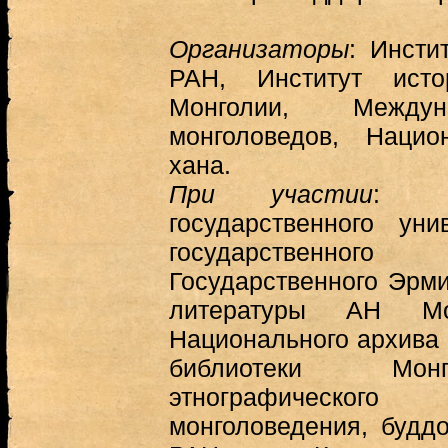
Организаторы
: Инсти
РАН, Институт ист
Монголии, Междун
монголоведов, Наци
хана.
При участии
:
государственного уни
государственно
Государственного Эрми
литературы АН Мон
Национального архива
библиотеки Монг
этнографическог
монголоведения, будд