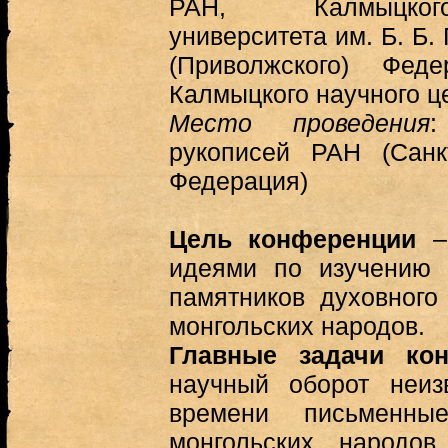
РАН, Калмыцкого
университета им. Б. Б.
(Приволжского) Феде
Калмыцкого научного ц
Место проведения
:
рукописей РАН (Санкт
Федерация)
Цель конференции
– 
идеями по изучению 
памятников духовного
монгольских народов.
Главные задачи ко
научный оборот неиз
времени письменны
монгольских народов