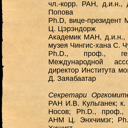
чл.-корр. РАН, д.и.н.
Попова
Ph.D, вице-президент
Ц. Цэрэндорж
Академик МАН, д.и.н.,
музея Чингис-хана С. Ч
Ph.D., проф., ге
Международной ассо
директор Института м
Д. Заяабаатар
Секретари Оргкомит
РАН И.В. Кульганек; к
Носов; Ph.D., проф.
АНМ Ц. Энхчимэг; Ph