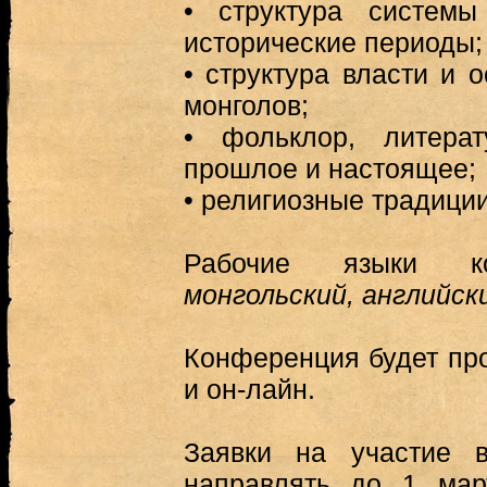
•
структура систем
исторические периоды;
•
структура власти и 
монголов;
•
фольклор, литера
прошлое и настоящее;
•
религиозные традиции
Рабочие языки к
монгольский, английск
Конференция будет пр
и он-лайн.
Заявки на участие 
направлять до 1 мар