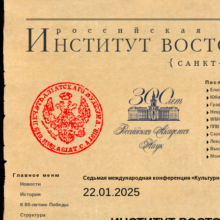
Пос
Ели
Юби
Гра
Некр
WMO:
ППВ 
Ско
Лекц
Выс
Моно
Главное меню
Седьмая международная конференция «Культурно
Новости
22.01.2025
История
К 80-летию Победы
Структура