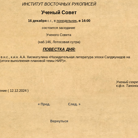
ИНСТИТУТ ВОСТОЧНЫХ РУКОПИСЕЙ
Ученый Совет
16 декабря
с.г.,
в
понедельник
, в 14:00
состоится заседание
Ученого Совета
(каб.146, Лотосовая сутра)
ПОВЕСТКА ДНЯ:
в.н.с., к.и.н. А.А. Хисматулина «Назидательная литература эпохи Салджукидов на
(итоги выполнения плановой темы НИР)».
Ученый секр
к.ф.н. Таноно
ние ( 12.12.2024 )
« Пред.
След. »
Вернуться