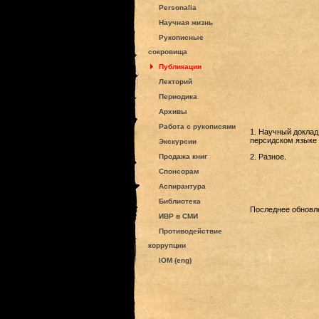
Personalia
Научная жизнь
Рукописные
сокровища
Публикации
Лекторий
Периодика
Архивы
Работа с рукописями
1.
Научный доклад 
персидском языке 
Экскурсии
Продажа книг
2. Разное.
Спонсорам
Аспирантура
Библиотека
Последнее обновле
ИВР в СМИ
Противодействие
коррупции
IOM (eng)