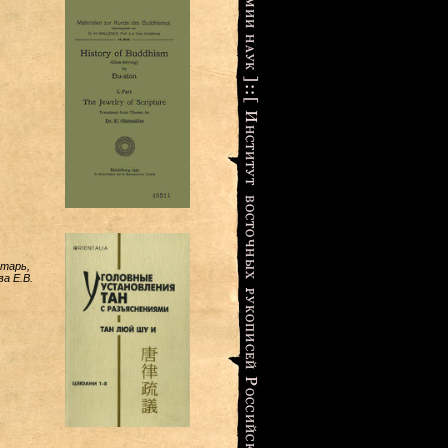
етарь,
ва Е.В.