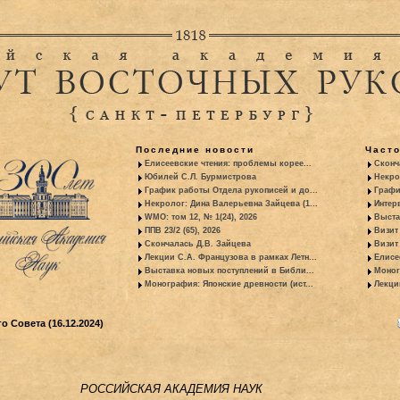
Последние новости
Част
Елисеевские чтения: проблемы корее...
Сконч
Юбилей С.Л. Бурмистрова
Некро
График работы Отдела рукописей и до...
Графи
Некролог: Дина Валерьевна Зайцева (1...
Интер
WMO: том 12, № 1(24), 2026
Выста
ППВ 23/2 (65), 2026
Визит
Скончалась Д.В. Зайцева
Визит 
Лекции С.А. Французова в рамках Летн...
Елисе
Выставка новых поступлений в Библи...
Моног
Монография: Японские древности (ист...
Лекци
о Совета (16.12.2024)
РОССИЙСКАЯ АКАДЕМИЯ НАУК