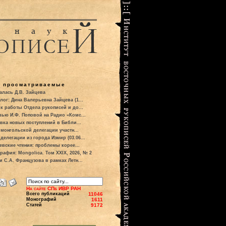
о просматриваемые
алась Д.В. Зайцева
лог: Дина Валерьевна Зайцева (1...
к работы Отдела рукописей и до...
вью И.Ф. Поповой на Радио «Комс...
вка новых поступлений в Библи...
 монгольской делегации участн...
делегации из города Измир (03.06...
евские чтения: проблемы корее...
рафия: Mongolica. Том XXIX, 2026, № 2
и С.А. Французова в рамках Летн...
На сайте СПб ИВР РАН
Всего публикаций
11046
Монографий
1611
Статей
9172