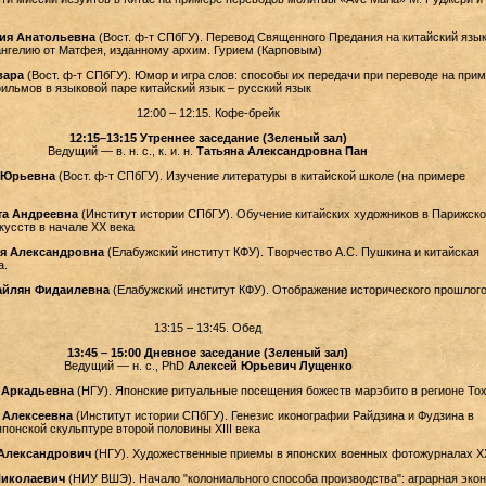
ия Анатольевна
(Вост. ф-т СПбГУ). Перевод Священного Предания на китайский язык
нгелию от Матфея, изданному архим. Гурием (Карповым)
вара
(Вост. ф-т СПбГУ). Юмор и игра слов: способы их передачи при переводе на при
льмов в языковой паре китайский язык – русский язык
12:00 – 12:15. Кофе-брейк
12:15–13:15 Утреннее заседание (Зеленый зал)
Ведущий — в. н. с., к. и. н.
Татьяна Александровна Пан
 Юрьевна
(Вост. ф-т СПбГУ). Изучение литературы в китайской школе (на примере
та Андреевна
(Институт истории СПбГУ). Обучение китайских художников в Парижско
кусств в начале XX века
я Александровна
(Елабужский институт КФУ). Творчество А.С. Пушкина и китайская
а.
айлян Фидаилевна
(Елабужский институт КФУ). Отображение исторического прошлого
13:15 – 13:45. Обед
13:45 – 15:00 Дневное заседание (Зеленый зал)
Ведущий — н. с., PhD
Алексей Юрьевич Лущенко
 Аркадьевна
(НГУ). Японские ритуальные посещения божеств марэбито в регионе То
 Алексеевна
(Институт истории СПбГУ). Генезис иконографии Райдзина и Фудзина в
понской скульптуре второй половины XIII века
Александрович
(НГУ). Художественные приемы в японских военных фотожурналах XX
Николаевич
(НИУ ВШЭ). Начало "колониального способа производства": аграрная эко