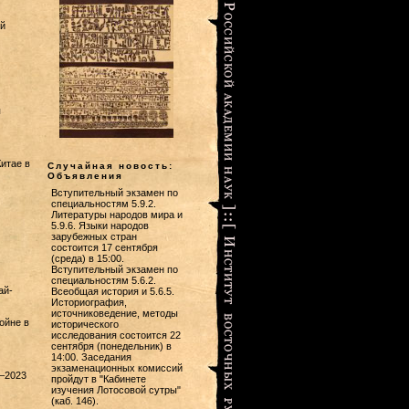
й
я
итае в
Случайная новость:
Объявления
Вступительный экзамен по
специальностям 5.9.2.
Литературы народов мира и
5.9.6. Языки народов
зарубежных стран
состоится 17 сентября
(среда) в 15:00.
Вступительный экзамен по
специальностям 5.6.2.
ай-
Всеобщая история и 5.6.5.
Историография,
источниковедение, методы
ойне в
исторического
исследования состоится 22
сентября (понедельник) в
14:00. Заседания
экзаменационных комиссий
1–2023
пройдут в "Кабинете
изучения Лотосовой сутры"
(каб. 146).