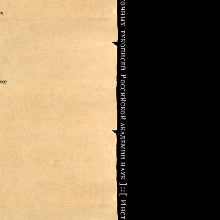
з
ике