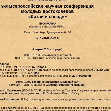
9-я Всероссийская научная конференция
молодых востоковедов
«Китай и соседи»
ПРОГРАММА
(
Скачать в формате PDF...
)
Санкт-Петербург, Дворцовая наб., 18
6–7 марта 2024 г.
6 марта 2024 г. (среда)
10:00 – 10:30 Регистрация участников
10:30 – 10:45 Открытие конференции (Зеленый зал)
слова:
чл.-корр. РАН, д. и. н.
И. Ф. Попова
го консульства КНР в Санкт-Петербурге по вопросам образования, проф.
Лю Жомэй
АН по науке, к. и. н.
Т. А. Пан
а Конфуция в СПбГУ с российской стороны, к. филол. н.
Д. И. Маяцкий
10:45–12:00 Утреннее заседание (Зеленый зал)
Ведущий — доц., к. филол. н.
Дмитрий Иванович Маяцкий
асия Сергеевна
(ИСАА МГУ). Роль миссии "купца Хорошева" в развитии русско-китай
ом Туркестане по документам Н. И. Любимова (40-е гг. XIX в.)
ия Евгеньевна
(КФУ). Взаимодействие двух культур: драматический театр хуацзюй и
г Гарриевич
(Вост. ф-т СПбГУ). Особенности переводов богословских текстов в ранни
ти миссии иезуитов в Китае на примере переводов молитвы «Ave Maria» М. Руджери и