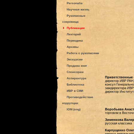
Personalia
Научная жизнь
Рукописные
сокровища
Публикации
Лекторий
Периодика
Архивы
Работа с рукописями
Экскурсии
Продажа книг
Спонсорам
Приветственные 
Аспирантура
директор ИВР РАН, 
консул Генерально
Библиотека
замдиректора ИВР Р
ИВР в СМИ
директор Институт
Противодействие
коррупции
Воробьева Анаст
IOM (eng)
торговли в Восточн
Зименкова Валер
русская классика
Карпущенко Оле
период деятельнос