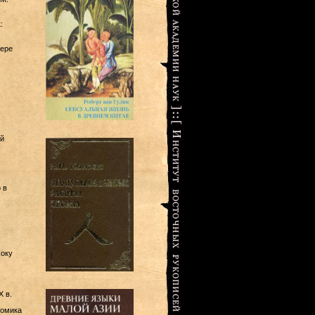
:
мере
й
 в
хоку
 в.
номика