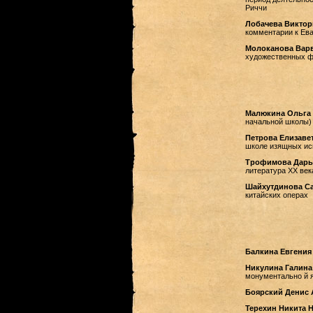
Риччи
Лобачева Виктор
комментарии к Ева
Молоканова Вар
художественных фи
Малюкина Ольга
начальной школы)
Петрова Елизаве
школе изящных ис
Трофимова Дарь
литература XX век
Шайхутдинова С
китайских операх
Балкина Евгения
Никулина Галина
монументально й я
Боярский Денис 
Терехин Никита 