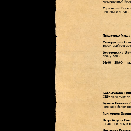
колониальной Кореи
Стрючкова Васил
айнской культуры
Пышненко Макси
Саморукова Анж
территорий северо
Березовский Вяч
эпоху Хань
16:00 – 18:00 — 
Богомолова Юли
США на основе инт
Бутько Евгений 
южнокорейском об
Григорьев Влад
Негребецкая Ели
годах: причины и 
Никитина Екатер