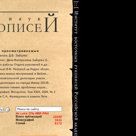
о просматриваемые
алась Д.В. Зайцева
лог: Дина Валерьевна Зайцева (1...
к работы Отдела рукописей и до...
вью И.Ф. Поповой на Радио «Комс...
вка новых поступлений в Библи...
 монгольской делегации участн...
делегации из города Измир (03.06...
евские чтения: проблемы корее...
рафия: Mongolica. Том XXIX, 2026, № 2
и С.А. Французова в рамках Летн...
На сайте СПб ИВР РАН
Всего публикаций
11046
Монографий
1611
Статей
9172