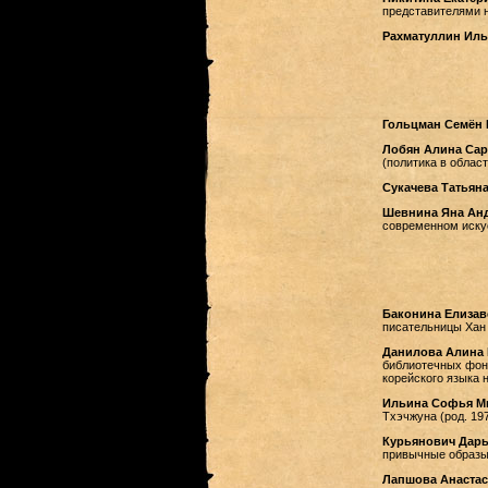
представителями 
Рахматуллин Ил
Гольцман Семён
Лобян Алина Са
(политика в облас
Сукачева Татьян
Шевнина Яна Ан
современном иску
Баконина Елизав
писательницы Хан 
Данилова Алина 
библиотечных фонд
корейского языка 
Ильина Софья М
Тхэчжуна (род. 19
Курьянович Дарь
привычные образы
Лапшова Анастас