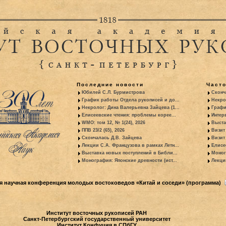
Последние новости
Част
Юбилей С.Л. Бурмистрова
Сконч
График работы Отдела рукописей и до...
Некро
Некролог: Дина Валерьевна Зайцева (1...
Графи
Елисеевские чтения: проблемы корее...
Интер
WMO: том 12, № 1(24), 2026
Выста
ППВ 23/2 (65), 2026
Визит
Скончалась Д.В. Зайцева
Визит 
Лекции С.А. Французова в рамках Летн...
Елисе
Выставка новых поступлений в Библи...
Моног
Монография: Японские древности (ист...
Лекци
ая научная конференция молодых востоковедов «Китай и соседи» (программа)
Институт восточных рукописей РАН
Санкт-Петербургский государственный университет
Институт Конфуция в СПбГУ