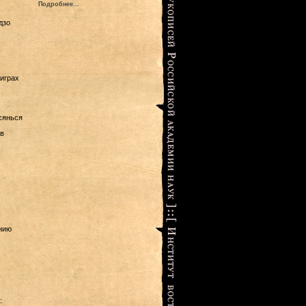
Подробнее...
дзо
играх
сянься
в
нию
: