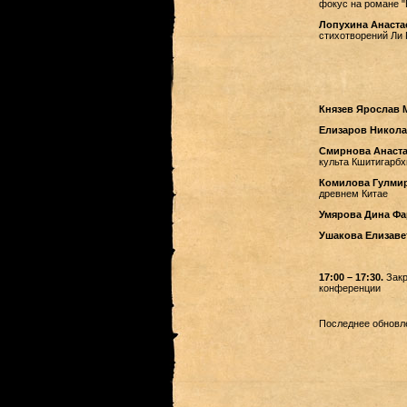
фокус на романе "
Лопухина Анаста
стихотворений Ли 
Князев Ярослав 
Елизаров Никол
Смирнова Анаста
культа Кшитигарбх
Комилова Гулмир
древнем Китае
Умярова Дина Ф
Ушакова Елизаве
17:00 – 17:30.
Закр
конференции
Последнее обновле