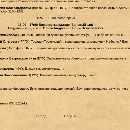
Вегетарианка" южнокорейской писательницы Хан Ган (р. 1970 г.)
сия Александровна
(Восточный ф-т СПбГУ). Пространственная образность в одном и
Гюбо (1168-1241)
15:45 – 16:00. Кофе-брейк
16:00 – 17:00 Дневное заседание (Зеленый зал)
Ведущий – н. с., к. и. н.
Ольга Андреевна Бонч-Осмоловская
Михайлович
(ИВ РАН). Эволюция даосских утопий от «Чжуан-цзы» до «У-нэн-цзы»
ай Олегович
(РГГУ). Троица «Троесловий»: конфуцианец, миссионер и Небесный Ван
сия
(Вост. ф-т СПбГУ). Гадание на «деревянных колёсах» как путь к спасению в практ
и
ахон Бахромжон кизи
(КФУ). Характерные особенности традиционной медицины в
аридовна
(КФУ). Дракон как символ власти
та Вячеславовна
(ДВФУ). Влияние анимизма на культуру Лаоса
ытие конференции. Выступление ведущих секций. Вручение сертификатов участника
ние ( 03.03.2024 )
« Пред.
След. »