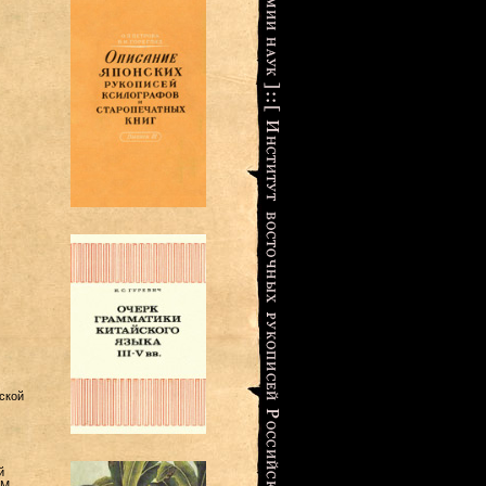
ской
й
 М.