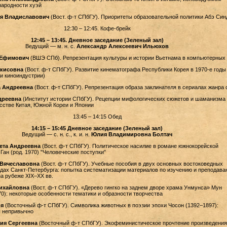
народности хуэй
ья Владиславович
(Вост. ф-т СПбГУ). Приоритеты образовательной политики Абэ Син
12:30 – 12:45. Кофе-брейк
12:45 – 13:45. Дневное заседание (Зеленый зал)
Ведущий — м. н. с.
Александр Алексеевич Ильюхов
 Ефимович
(ВШЭ СПб). Репрезентация культуры и истории Вьетнама в компьютерных 
ркисовна
(Вост. ф-т СПбГУ). Развитие кинематографа Республики Корея в 1970-е годы
ти киноиндустрии)
а Андреевна
(Вост. ф-т СПбГУ). Репрезентация образа заклинателя в сериалах жанра 
дреевна
(Институт истории СПбГУ). Рецепции мифологических сюжетов и шаманизма 
сстве Китая, Южной Кореи и Японии
13:45 – 14:15 Обед
14:15 – 15:45 Дневное заседание (Зеленый зал)
Ведущий — с. н. с., к. и. н.
Юлия Владимировна Болтач
ета Андреевна
(Вост. ф-т СПбГУ). Политическое насилие в романе южнокорейской
Ган (род. 1970) "Человеческие поступки"
Вячеславовна
(Вост. ф-т СПбГУ). Учебные пособия в двух основных востоковедных
ах Санкт-Петербурга: попытка систематизации материалов по изучению и преподава
на рубеже XIX–XX вв.
ихайловна
(Вост. ф-т СПбГУ). «Дерево гингко на заднем дворе храма Унмунса» Мун
70): некоторые особенности тематики и образности творчества
я
(Восточный ф-т СПбГУ). Символика животных в поэзии эпохи Чосон (1392–1897):
 непривычно
ия Сергеевна
(Восточный ф-т СПбГУ). Экофеминистическое прочтение произведения