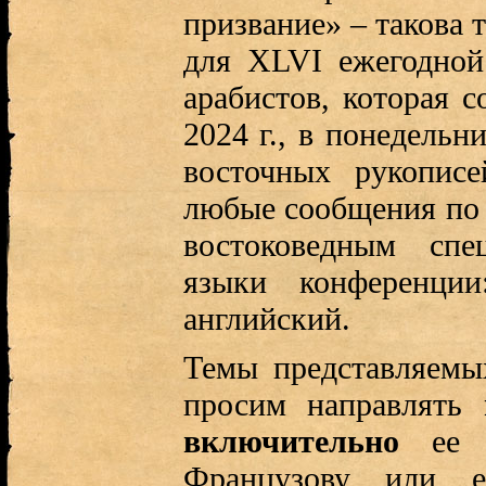
призвание» – такова 
для XLVI ежегодной
арабистов, которая с
2024 г., в понедельн
восточных рукопис
любые сообщения по
востоковедным спе
языки конференции
английский.
Темы представляемы
просим направлять
включительно
ее п
Французову или 