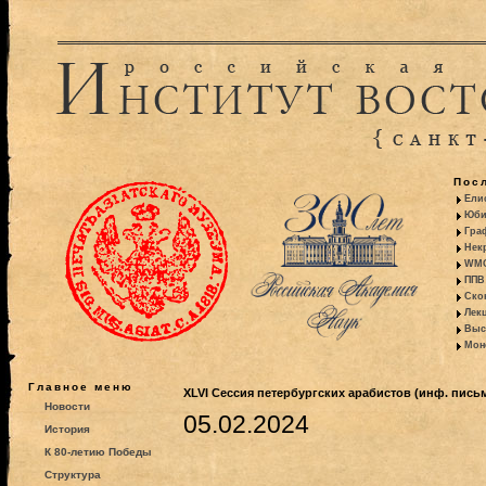
Пос
Ели
Юби
Гра
Некр
WMO:
ППВ 
Ско
Лекц
Выс
Моно
Главное меню
XLVI Cессия петербургских арабистов (инф. пись
Новости
05.02.2024
История
К 80-летию Победы
Структура