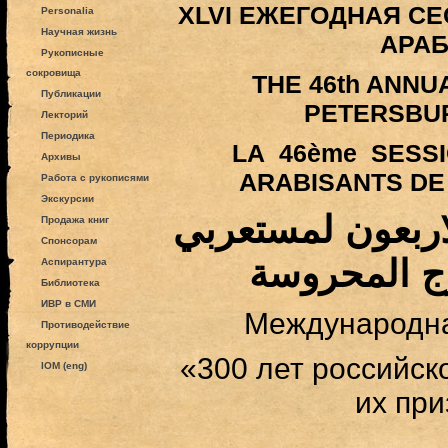
XLVI ЕЖЕГОДНАЯ С
Personalia
Научная жизнь
АРА
Рукописные
сокровища
THE 46th ANNU
Публикации
PETERSBU
Лекторий
Периодика
LA 46ème SESS
Архивы
ARABISANTS DE
Работа с рукописями
Экскурсии
اربعون لمستعربي
Продажа книг
Спонсорам
ج المحروسة
Аспирантура
Библиотека
ИВР в СМИ
Международн
Противодействие
коррупции
«300 лет российск
IOM (eng)
их пр