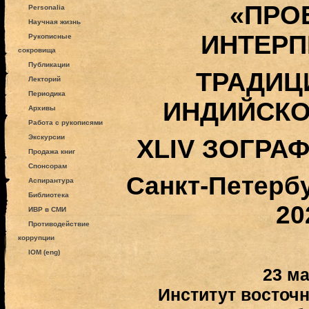
«ПРО
Personalia
Научная жизнь
ИНТЕРП
Рукописные
сокровища
Публикации
ТРАДИЦ
Лекторий
Периодика
ИНДИЙСКО
Архивы
Работа с рукописями
Экскурсии
XLIV ЗОГРА
Продажа книг
Спонсорам
Санкт-Петербу
Аспирантура
Библиотека
20
ИВР в СМИ
Противодействие
коррупции
IOM (eng)
23 ма
Институт восточ