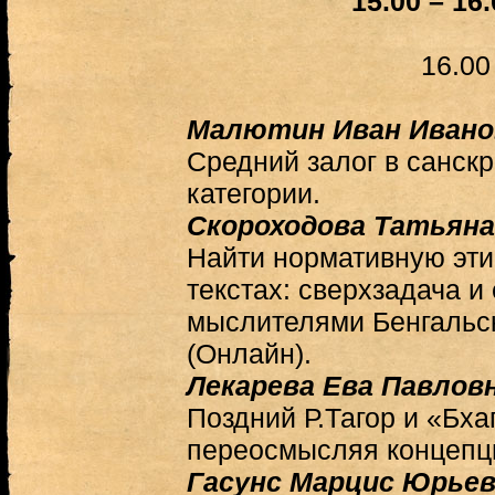
15.00 – 16
16.00
Малютин Иван Ивано
Средний залог в санскр
категории.
Скороходова Татьяна
Найти нормативную эти
текстах: сверхзадача и
мыслителями Бенгальс
(Онлайн).
Лекарева Ева Павлов
Поздний Р.Тагор и «Бха
переосмысляя концепци
Гасунс Марцис Юрье