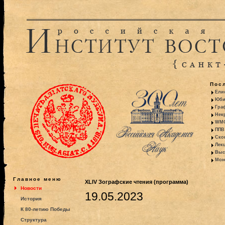
Пос
Ели
Юби
Гра
Некр
WMO:
ППВ 
Ско
Лекц
Выс
Моно
Главное меню
XLIV Зографские чтения (программа)
Новости
19.05.2023
История
К 80-летию Победы
Структура