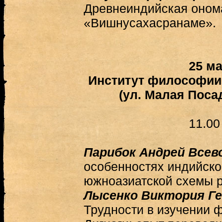
Древнеиндийская оном
«Вишнусахасранаме».
25 ма
Институт философии 
(ул. Малая Посад
11.00
Парибок Андрей Всев
особенностях индийск
южноазиатской схемы 
Лысенко Виктория Ге
Трудности в изучении 