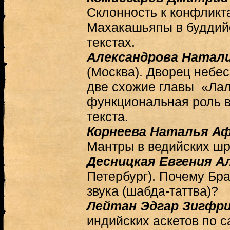
Склонность к конфликт
Махакашьяпы в буддий
текстах.
Александрова Натал
(Москва). Дворец небе
две схожие главы «Лал
функциональная роль 
текста.
Корнеева Наталья А
Мантры в ведийских шра
Десницкая Евгения А
Петербург). Почему Бр
звука (шабда-таттва)?
Лейтан Эдгар Зигфр
индийских аскетов по 