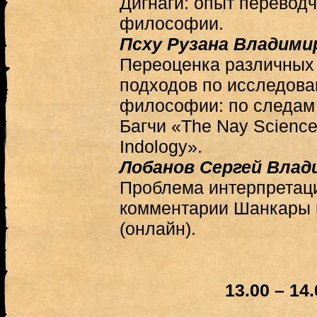
Дигнаги: опыт переводч
философии.
Псху Рузана Владими
Переоценка различных
подходов по исследов
философии: по следам 
Багчи «The Nay Science:
Indology».
Лобанов Сергей Влад
Проблема интерпретаци
комментарии Шанкары 
(онлайн).
13.00 – 14