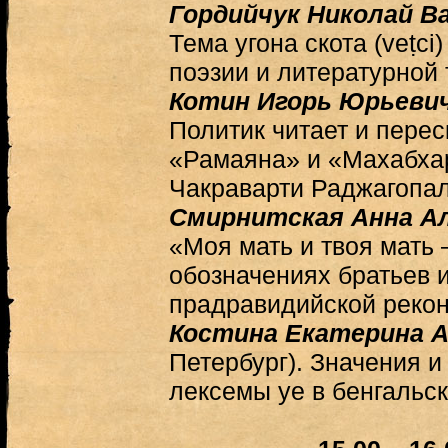
Гордийчук Николай В
Тема угона скота (veṭci
поэзии и литературной 
Котин Игорь Юрьеви
Политик читает и перес
«Рамаяна» и «Махабха
Чакраварти Раджагопал
Смирнитская Анна А
«Моя мать и твоя мать 
обозначениях братьев 
прадравидийской рекон
Костина Екатерина А
Петербург). Значения 
лексемы ye в бенгальск