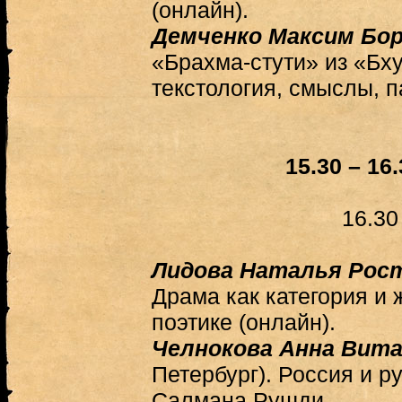
(онлайн).
Демченко Максим Бо
«Брахма-стути» из «Бх
текстология, смыслы, 
15.30
–
16.
16.30
Лидова Наталья Рос
Драма как категория и
поэтике (онлайн).
Челнокова Анна Вит
Петербург). Россия и р
Салмана Рушди.