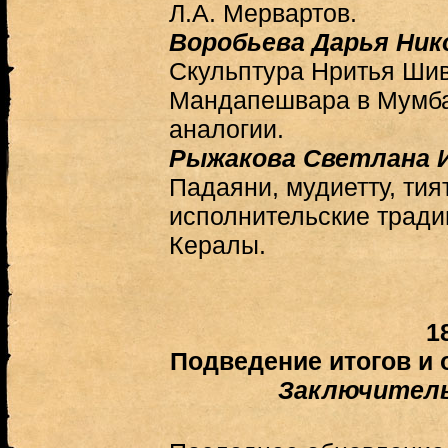
Л.А. Мервартов.
Воробьева Дарья Ник
Скульптура Нритья Шив
Мандапешвара в Мумбаи
аналогии.
Рыжакова Светлана 
Падаяни, мудиетту, тия
исполнительские тради
Кералы.
1
Подведение итогов и 
Заключитель