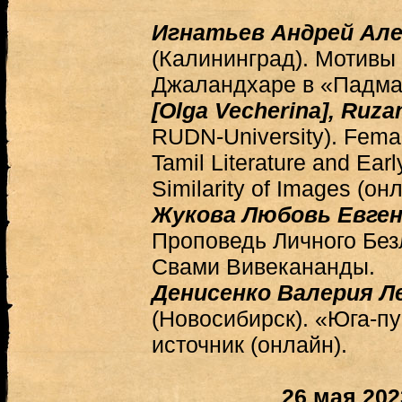
Игнатьев Андрей Але
(Калининград). Мотивы
Джаландхаре в «Падма-
[Olga Vecherina], Ruz
RUDN-University). Femal
Tamil Literature and Earl
Similarity of Images (он
Жукова Любовь Евген
Проповедь Личного Без
Свами Вивекананды.
Денисенко Валерия Л
(Новосибирск). «Юга-пу
источник (онлайн).
26 мая 20