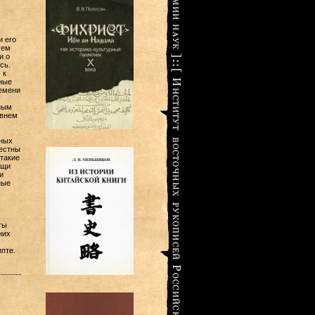
 его
тем
и о
сь.
 к
ные
ремени
ным
евнем
нных
вестны
такие
ощи
и
ные
ты
них
пте.