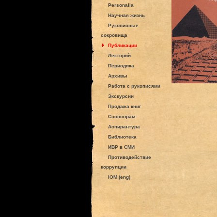
Personalia
Научная жизнь
Рукописные
сокровища
Публикации
Лекторий
Периодика
Архивы
Работа с рукописями
Экскурсии
Продажа книг
Спонсорам
Аспирантура
Библиотека
ИВР в СМИ
Противодействие
коррупции
IOM (eng)