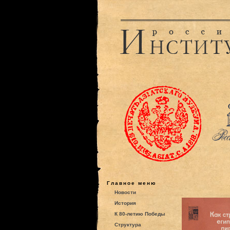
Главное меню
Новости
История
К 80-летию Победы
Структура