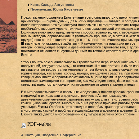
Кинк, Хильда Августовна
Перепелкин, Юрий Яковлевич
Представления о древнем Египте чаще всего связываются с памятниками
архитектуры — пирамидами. Для многих пирамиды — загадка, и загадка 
более интересная, что существуют всевозможные фантастические теори
необычайно высоком уровне техники, с помощью которой они воздвигали
Возникновению таких представлений способствовало то, что с переходом
новым методам обработки камня (появились бронзовые, а затем и желез
орудия) еще в II и I тысячелетиях до н. э.' многие технические приемы в
III тысячелетия оказались забытыми. К сожалению, и в наши дни не все
авторы, освещающие вопросы древнеегипетского строительства, с долж
вниманием относятся к научным данным по технике строительства в др
Египте.
Чтобы понять всю значительность строительства первых больших каме
сооружений, следует помнить, что египтянам III тысячелетия не были из
ни взрывчатые вещества, ни железные, а тем более стальные орудия, ни 
горные породы, как алмаз, корунд, наждак, или другие средства, при пом
которых добывают и обрабатывают камень в наше время. В распоряжени
египетских каменщиков того времени, как мы увидим ниже, были неслож
средства транспорта и орудия, изготовленные из дерева, камня и меди.
В книге рассказывается о наземных и подземных покоях царских гробниц
(пирамид) с их храмами и другими строениями Автор показал, что
древнеегипетское каменное строительство — результат виртуозной рабо
каменщиков камнерезов. Много внимания уделено приемам работы древ
умельцев Египта Особое место отведено способам транспортирования
многотонных камней и проблеме водоснабжения и дренажа в древнем Еги
В книге также дается много сведений о культуре и религии этой страны.
PDF-файлы
Аннотация, Введение, Содержание