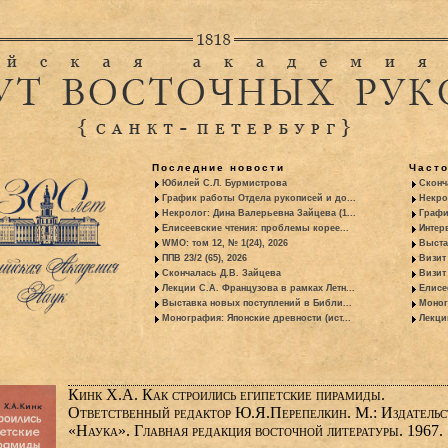
Последние новости
Част
Юбилей С.Л. Бурмистрова
Сконч
График работы Отдела рукописей и до...
Некро
Некролог: Дина Валерьевна Зайцева (1...
Графи
Елисеевские чтения: проблемы корее...
Интер
WMO: том 12, № 1(24), 2026
Выста
ППВ 23/2 (65), 2026
Визит
Скончалась Д.В. Зайцева
Визит 
Лекции С.А. Французова в рамках Летн...
Елисе
Выставка новых поступлений в Библи...
Моног
Монография: Японские древности (ист...
Лекци
Кинк Х.А. Как строились египетские пирамиды.
Ответственный редактор Ю.Я.Перепелкин. М.: Издательс
«Наука». Главная редакция восточной литературы. 1967.