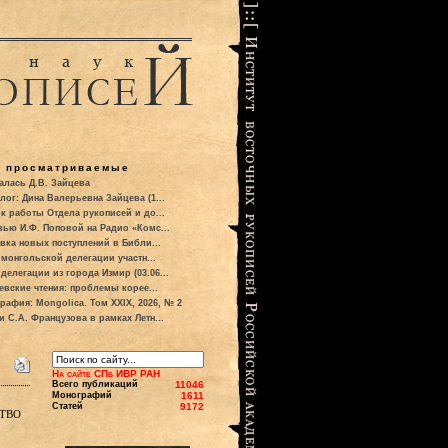
о просматриваемые
алась Д.В. Зайцева
лог: Дина Валерьевна Зайцева (1...
к работы Отдела рукописей и до...
вью И.Ф. Поповой на Радио «Комс...
вка новых поступлений в Библи...
 монгольской делегации участн...
делегации из города Измир (03.06...
евские чтения: проблемы корее...
рафия: Mongolica. Том XXIX, 2026, № 2
и С.А. Французова в рамках Летн...
На сайте СПб ИВР РАН
Всего публикаций
11046
Монографий
1611
Статей
9172
тво