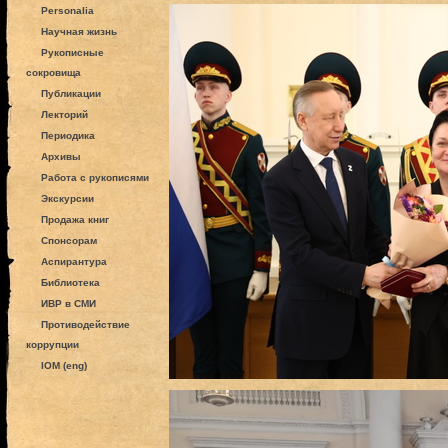
Personalia
Научная жизнь
Рукописные
сокровища
Публикации
Лекторий
Периодика
Архивы
Работа с рукописями
Экскурсии
Продажа книг
Спонсорам
Аспирантура
Библиотека
ИВР в СМИ
Противодействие
коррупции
IOM (eng)