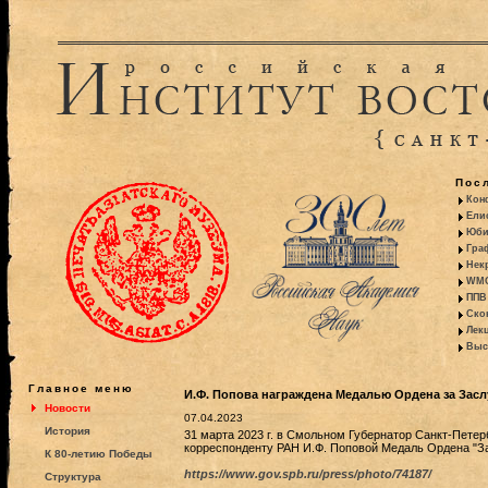
Пос
Кон
Ели
Юби
Гра
Некр
WMO:
ППВ 
Ско
Лекц
Выс
Главное меню
И.Ф. Попова награждена Медалью Ордена за Засл
Новости
07.04.2023
История
31 марта 2023 г. в Смольном Губернатор Санкт-Петер
корреспонденту РАН И.Ф. Поповой Медаль Ордена "За
К 80-летию Победы
https://www.gov.spb.ru/press/photo/74187/
Структура