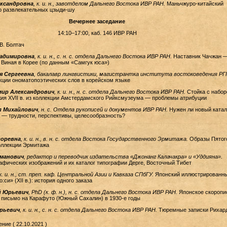
ександровна
, к. и. н., завотделом Дальнего Востока ИВР РАН.
Маньчжуро-китайский
р развлекательных цзыди-шу
Вечернее заседание
14:10–17:00, каб. 146 ИВР РАН
 В. Болтач
адимировна
, к. и. н., с. н. с. отдела Дальнего Востока ИВР РАН.
Наставник Чачжан 
Виная в Корее (по данным «Самгук юса»)
я Сергеевна
, бакалавр лингвистики, магистрантка института востоковедения РГ
кции ономатопоэтических слов в корейском языке
ир Александрович
, к. и. н., н. с. отдела Дальнего Востока ИВР РАН.
Стойка с набо
ия XVII в. из коллекции Амстердамского Рийксмузеума — проблемы атрибуции
л Михайлович
, н. с. Отдела рукописей и документов ИВР РАН.
Нужен ли новый катал
 — трудности, перспективы, целесообразность?
горевна
, к. и. н., в. н. с. отдела Востока Государственного Эрмитажа.
Образы Пятог
оллекции Эрмитажа
оманович
, редактор и переводчик издательства «Джонанг Калачакра» и «Уддияна».
афических изображений и их каталог типографии Дерге, Восточный Тибет
 к. и. н., ст. преп. каф. Центральной Азии и Кавказа СПбГУ.
Японский иллюстрированн
:си» (XII в.): история одного заказа
й Юрьевич
, PhD (к. ф. н.), н. с. отдела Дальнего Востока ИВР РАН.
Японское скоропи
 письмо на Карафуто (Южный Сахалин) в 1930-е годы
рьевич
, к. и. н., с. н. с. отдела Дальнего Востока ИВР РАН.
Тюремные записки Рихар
ние ( 22.10.2021 )