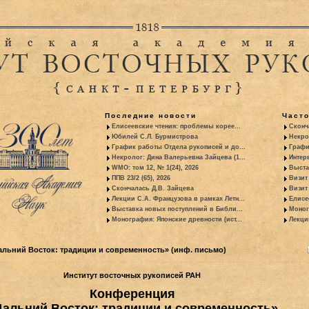
Последние новости
Част
Елисеевские чтения: проблемы корее...
Сконч
Юбилей С.Л. Бурмистрова
Некро
График работы Отдела рукописей и до...
Графи
Некролог: Дина Валерьевна Зайцева (1...
Интер
WMO: том 12, № 1(24), 2026
Выста
ППВ 23/2 (65), 2026
Визит
Скончалась Д.В. Зайцева
Визит 
Лекции С.А. Французова в рамках Летн...
Елисе
Выставка новых поступлений в Библи...
Моног
Монография: Японские древности (ист...
Лекци
льний Восток: традиции и современность» (инф. письмо)
Институт восточных рукописей РАН
Конференция
Дальний Восток: традиции и современность»