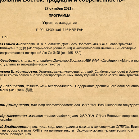
27 октября 2021 г.
ПРОГРАММА
Утреннее заседание
11:00–13:30, каб. 146 ИВР РАН
А. Пан
ая Ольга Андреевна
,
м. н. с. отдела Дальнего Востока ИВР РАН.
Глава трактата
 Шичжуань» 史傳 («Исторические [сочинения] и жизнеописания-чжуань») и некоторые
иографических воззрений Лю Се 劉勰 (ок. 465–532)
Эдуардович
, к. и. н., н. с. отдела Дальнего Востока ИВР РАН.
«Двойники» «Мин ли сюй
стуальности апокрифических текстов
тьяна Владимировна
, бакалавр культурологии, ст. лаб. Отдела рукописей и доку
сти критического анализа распространённых заблуждений в главе «Чжэн ши» трактат
»
р Евгеньевич
, независимый исследователь.
Содержание древнейшего слоя основно
емен» («И цзин» 易經)
ний Дмитриевич
, магистр востоковедения, асп. ИВР РАН.
Возникновение государст
ндр Алексеевич
, магистр востоковедения, асп. ИВР РАН.
Образ Японии в современ
тографе
й Владимирович
, ст. преп. каф. иностранных языков и лингвистики СПБГИК.
Влия
ы на русскую мысль XVIII в. на примере текста «Экономия жизни человеческой, или
ского нравоучения»