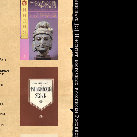
»: к
ментов
а Ин
го
ва
ном
ние