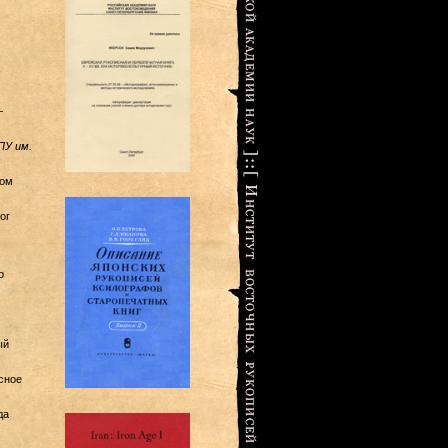
—
ПУ им.
ром
ог
о
ый
сное
да