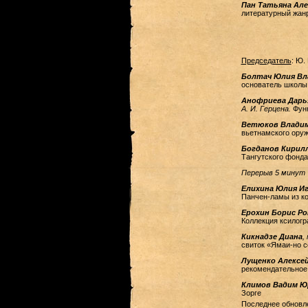
Пан Татьяна Ал
литературный жан
Председатель
: Ю.
Болтач Юлия Вл
основатель школы 
Анофриева Дарь
А. И. Герцена.
Фун
Ветюков Владим
вьетнамского оруж
Богданов Кирил
Тангутского фонда
Перерыв 5 минут
Елихина Юлия И
Панчен-ламы из к
Ерохин Борис Р
Коллекция ксилогр
Кикнадзе Диана
,
свиток «Ямаи-но со
Лущенко Алексе
рекомендательное
Климов Вадим Ю
Зорге
Последнее обновле