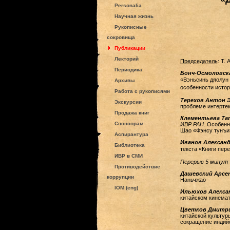
Personalia
Научная жизнь
Рукописные
сокровища
Публикации
Лекторий
Председатель
: Т. 
Периодика
Бонч-Осмоловск
«Вэньсинь дяолун
Архивы
особенности истор
Работа с рукописями
Терехов Антон 
Экскурсии
проблеме интертек
Продажа книг
Клементьева Та
Спонсорам
ИВР РАН.
Особенно
Шао «Фэнсу тунъи
Аспирантура
Иванов Александ
Библиотека
текста «Книги пер
ИВР в СМИ
Перерыв 5 минут
Противодействие
Дашевский Арсе
коррупции
Наньчжао
IOM (eng)
Ильюхов Алекса
китайском кинема
Цветков Дмитри
китайской культур
сокращение индий