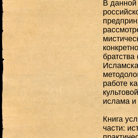
В данной 
российск
предприн
рассмотр
мистичес
конкретно
братства
Исламска
методоло
работе к
культовой
ислама и
Книга усл
части: ис
практическ