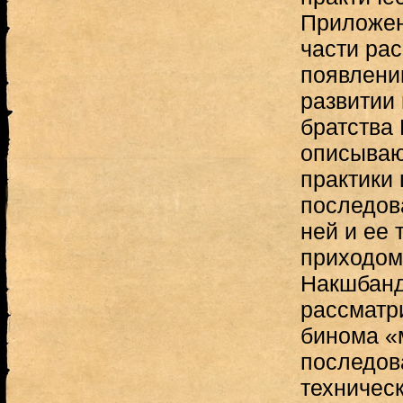
Приложен
части ра
появлени
развитии
братства
описываю
практики
последов
ней и ее
приходом
Накшбанд
рассматр
бинома «
последов
техничес