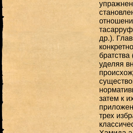
упражнен
становле
отношений
тасарруф
др.). Глав
конкретно
братства (
уделяя в
происхож
существо
норматив
затем к и
приложен
трех избр
классиче
Хамида а