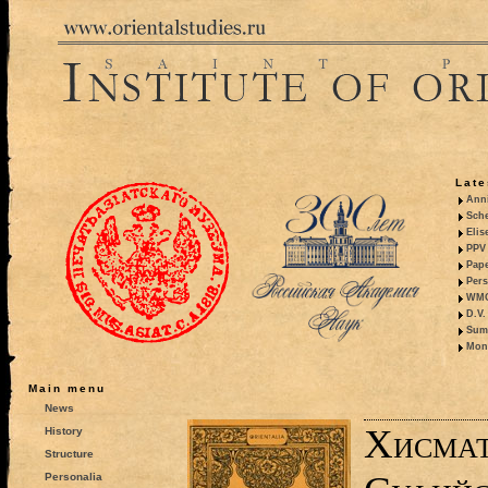
Late
Anni
Sche
Elis
PPV 
Pape
Pers
WMO,
D.V.
Summ
Mono
Main menu
News
Хисмат
History
Structure
Personalia