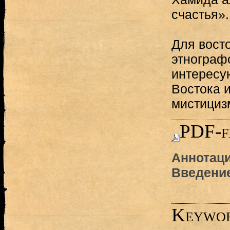
счастья».
Для восто
этнографо
интересу
Востока 
мистициз
PDF-f
Аннотаци
Введение
Keywo