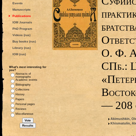
Суфийс
Events
практи
Manuscripts
Publications
IOM Journals
братст
PhD Program
Videos (rus)
Ответс
Buy books (rus)
Library (rus)
О. Ф. 
IOM (rus)
СПб.: 
What's most interesting for
you?
Abstracts of
«Петер
monographs
Academic events
Bibliography
Восток
Collections
History
Papers
— 208 с
Personal pages
Reviews
Miscellaneous
Akimushkin, Ol
Khismatulin, Al