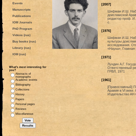
Events
[2007]
Manuscripts
Шифман И.Ш. Наба
доисламской Арав
Publications
редактор проф. И. 
с.
IOM Journals
PhD Program
[1976]
Videos (rus)
Шифман И.Ш. Наба
культуры доисламс
Buy books (rus)
исследования. Отв
Library (rus)
«Наука», Главная 
IOM (rus)
[1971]
Лундин А.Г. Госуд
What's most interesting for
Ответственный ре
you?
ГРВЛ, 1971
Abstracts of
monographs
[1961]
Academic events
Bibliography
[Православный] Па
Collections
Аравия в VI веке.
Издательство АН 
History
Papers
Personal pages
Reviews
Miscellaneous