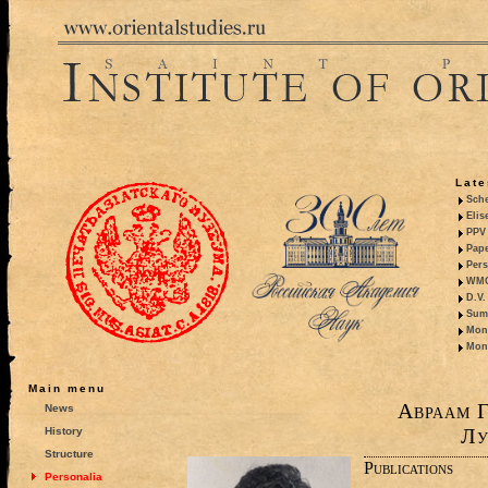
Late
Sche
Elis
PPV 
Pape
Pers
WMO,
D.V.
Summ
Mono
Mono
Main menu
Авраам Г
News
Лу
History
Structure
Publications
Personalia