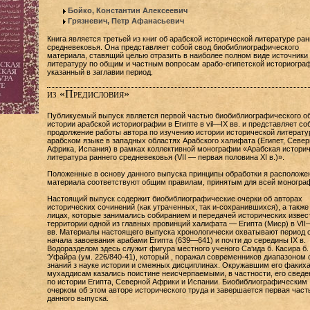
Бойко, Константин Алексеевич
Грязневич, Петр Афанасьевич
Книга является третьей из книг об арабской исторической литературе ран
средневековья. Она представляет собой свод биобиблиографического
материала, ставящий целью отразить в наиболее полном виде источники 
литературу по общим и частным вопросам арабо-египетской историогра
указанный в заглавии период.
из «Предисловия»
Публикуемый выпуск является первой частью биобиблиографического о
истории арабской историографии в Египте в vil—IX вв. и представляет со
продолжение работы автора по изучению истории исторической литерату
арабском языке в западных областях Арабского халифата (Египет, Север
Африка, Испания) в рамках коллективной монографии «Арабская истори
литература раннего средневековья (VII — первая половина XI в.)».
Положенные в основу данного выпуска принципы обработки я расположе
материала соответствуют общим правилам, принятым для всей моногра
Настоящий выпуск содержит биобиблиографические очерки об авторах
исторических сочинений (как утраченных, так и-сохранившихся), а также
лицах, которые занимались собиранием и передачей исторических извес
территории одной из главных провинций халифата — Египта (Миср) в VII
вв. Материалы настоящего выпуска хронологически охватывают период 
начала завоевания арабами Египта (639—641) и почти до середины IX в.
Водоразделом здесь служит фигура местного ученого Са‘ида б. Касира б.
‘Уфайра (ум. 226/840-41), который , поражал современников диапазоном 
знаний з науке истории и смежных дисциплинах. Окружавшим его факих
мухаддисам казались поистине неисчерпаемыми, в частности, его сведе
по истории Египта, Северной Африки и Испании. Биобиблиографическим
очерком об этом авторе исторического труда и завершается первая част
данного выпуска.