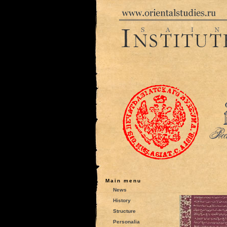
Main menu
News
History
Structure
Personalia