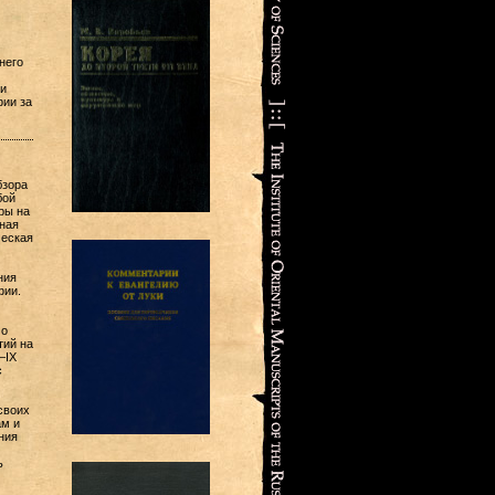
него
и
фии за
бзора
бой
ры на
ная
ческая
ния
фии.
 о
тий на
—IX
с
своих
ам и
ния
ь