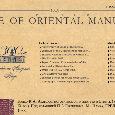
Latest news
Most
Anniversary of Serge L. Burmistrov
Sche
Schedule of the Department of Manuscr...
Visi
Eliseyev Readings: Issues of Korean S...
Visi
PPV 23/2 (65), 2026
Inte
Paper: Common Characteristics of the ...
Mon
Personalia: Klementeva T.V.
Elis
WMO, vol. 12, No. 1(24), 2026
Mon
D.V. Zaytseva has died
D.V.
Summer School for Young Orientalists ...
WMO,
Monograph: Ancient Japan (research on...
Pers
Бойко К.А. Арабская историческая литература в Египте (V
IX вв.). Под редакцией П.А.Грязневича. М.: Наука, ГРВЛ
1983.