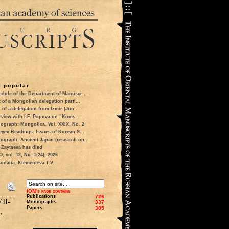
 popular
dule of the Department of Manuscr...
t of a Mongolian delegation parti...
t of a delegation from Izmir (Jun...
rview with I.F. Popova on “Koms...
ograph: Mongolica. Vol. XXIX, No. 2
eyev Readings: Issues of Korean S...
ograph: Ancient Japan (research on...
 Zaytseva has died
 vol. 12, No. 1(24), 2026
onalia: Klementeva T.V.
IOM's page contains
Publications
726
II-
Monographs
337
Papers
385
,