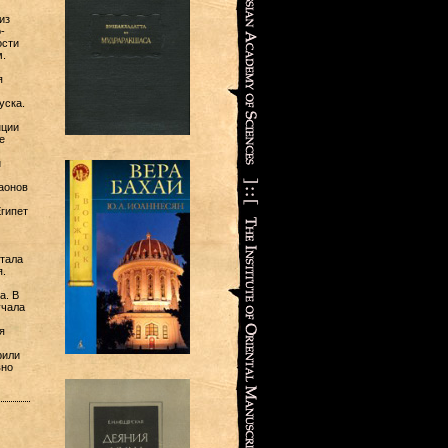
из
-
ости
.
я
уска.
нции
е
й
аонов
гипет
стала
.
а. В
учала
я
рили
вно