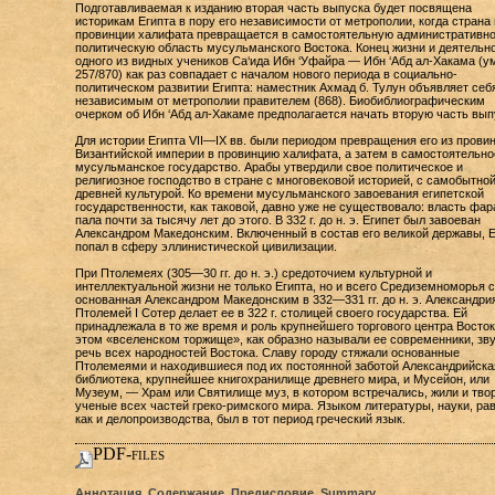
Подготавливаемая к изданию вторая часть выпуска будет посвящена
историкам Египта в пору его независимости от метрополии, когда страна 
провинции халифата превращается в самостоятельную административно
политическую область мусульманского Востока. Конец жизни и деятельн
одного из видных учеников Са‘ида Ибн ‘Уфайра — Ибн ‘Абд ал-Хакама (ум
257/870) как раз совпадает с началом нового периода в социально-
политическом развитии Египта: наместник Ахмад б. Тулун объявляет себ
независимым от метрополии правителем (868). Биобиблиографическим
очерком об Ибн ‘Абд ал-Хакаме предполагается начать вторую часть вып
Для истории Египта VII—IX вв. были периодом превращения его из прови
Византийской империи в провинцию халифата, а затем в самостоятельно
мусульманское государство. Арабы утвердили свое политическое и
религиозное господство в стране с многовековой историей, с самобытно
древней культурой. Ко времени мусульманского завоевания египетской
государственности, как таковой, давно уже не существовало: власть фар
пала почти за тысячу лет до этого. В 332 г. до н. э. Египет был завоеван
Александром Македонским. Включенный в состав его великой державы, Е
попал в сферу эллинистической цивилизации.
При Птолемеях (305—30 гг. до н. э.) средоточием культурной и
интеллектуальной жизни не только Египта, но и всего Средиземноморья 
основанная Александром Македонским в 332—331 гг. до н. э. Александрия
Птолемей I Сотер делает ее в 322 г. столицей своего государства. Ей
принадлежала в то же время и роль крупнейшего торгового центра Восток
этом «вселенском торжище», как образно называли ее современники, зв
речь всех народностей Востока. Славу городу стяжали основанные
Птолемеями и находившиеся под их постоянной заботой Александрийска
библиотека, крупнейшее книгохранилище древнего мира, и Мусейон, или
Музеум, — Храм или Святилище муз, в котором встречались, жили и тво
ученые всех частей греко-римского мира. Языком литературы, науки, ра
как и делопроизводства, был в тот период греческий язык.
PDF-files
Аннотация, Содержание, Предисловие, Summary