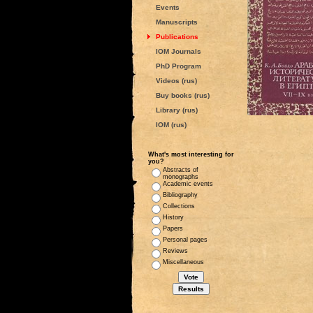
Events
Manuscripts
Publications
IOM Journals
PhD Program
Videos (rus)
Buy books (rus)
Library (rus)
IOM (rus)
What's most interesting for
you?
Abstracts of
monographs
Academic events
Bibliography
Collections
History
Papers
Personal pages
Reviews
Miscellaneous