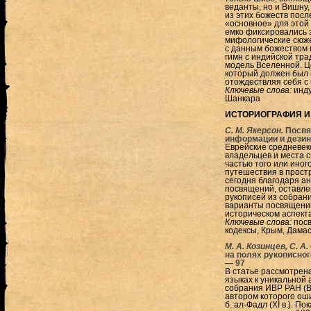
веданты, но и Вишну, 
из этих божеств пос
«основное» для этой
емко фиксировались 
мифологические сюже
с данным божеством 
гимн с индийской тра
модель Вселенной. Ц
который должен был в
отождествляя себя с 
Ключевые слова:
инду
Шанкара
ИСТОРИОГРАФИЯ И
С. М. Якерсон.
Посвя
информации и дези
Еврейские средневек
владельцев и места с
частью того или иног
путешествия в прост
сегодня благодаря ан
посвящений, оставлен
рукописей из собран
варианты посвящений
историческом аспекта
Ключевые слова:
посв
кодексы, Крым, Дамас
М. А. Козинцев, С. А
на полях рукописног
—
97
В статье рассмотрен
языках к уникальной 
собрания ИВР РАН (В
автором которого ош
б. ал-Фадл (XI в.). П