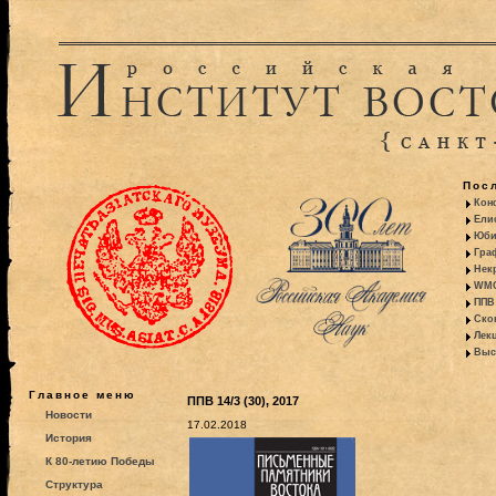
Пос
Кон
Ели
Юби
Гра
Некр
WMO:
ППВ 
Ско
Лекц
Выс
Главное меню
ППВ 14/3 (30), 2017
Новости
17.02.2018
История
К 80-летию Победы
Структура