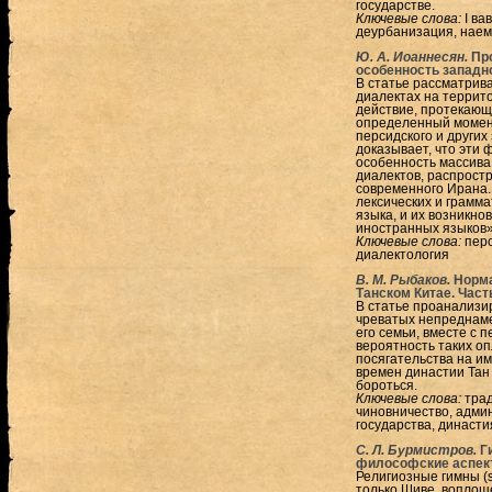
государстве.
Ключевые слова:
I ва
деурбанизация, наем
Ю. А. Иоаннесян.
Пр
особенность западн
В статье рассматрив
диалектах на террит
действие, протекающ
определенный момен
персидского и других
доказывает, что эти
особенность массива
диалектов, распрост
современного Ирана.
лексических и грамма
языка, и их возникн
иностранных языков»
Ключевые слова:
перс
диалектология
В. М. Рыбаков.
Норма
Танском Китае. Част
В статье проанализи
чреватых непреднам
его семьи, вместе с
вероятность таких оп
посягательства на и
времен династии Тан
бороться.
Ключевые слова:
трад
чиновничество, адми
государства, династи
С. Л. Бурмистров.
Г
философские аспект
Религиозные гимны (
только Шиве, воплощ