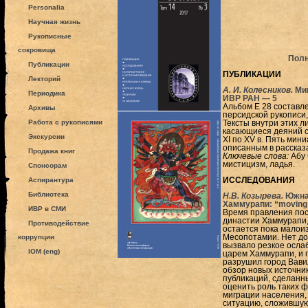
Personalia
Научная жизнь
Рукописные
сокровища
Полн
Публикации
ПУБЛИКАЦИИ
Лекторий
А. И. Колесников.
Мин
Периодика
ИВР РАН —
5
Альбом Е 28 составл
Архивы
персидской рукописи,
Работа с рукописями
Тексты внутри этих л
касающиеся деяний с
Экскурсии
XI по XV в. Пять ми
описанным в рассказ
Продажа книг
Ключевые слова:
Абу 
мистицизм, ладья.
Спонсорам
Аспирантура
ИССЛЕДОВАНИЯ
Библиотека
Н.В. Козырева.
Южна
Хаммурапи: “moving 
ИВР в СМИ
Время правления пос
династии Хаммурапи, к
Противодействие
остается пока малои
коррупции
Месопотамии. Нет дос
вызвало резкое ослаб
IOM (eng)
царем Хаммурапи, и 
разрушил город Вавило
обзор новых источник
публикаций, сделанн
оценить роль таких ф
миграции населения,
ситуацию, сложившуюс