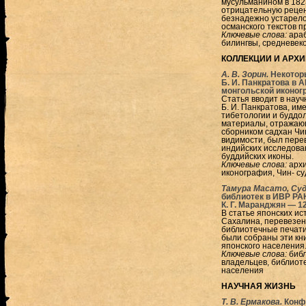
мусульманином в 182
отрицательную реценз
безнадежно устарело.
османского текстов п
Ключевые слова:
араб
билингвы, средневек
КОЛЛЕКЦИИ И АРХ
А. В. Зорин.
Некотор
Б. И. Панкратова в 
монгольской иконо
Статья вводит в нау
Б. И. Панкратова, и
тибетологии и буддо
материалы, отражающ
сборником садхан Чин-
видимости, был перев
индийских исследован
буддийских иконы.
Ключевые слова:
архи
иконография, Чин- су
Тамура Масато, Суд
библиотек в ИВР РАН
К. Г. Маранджян
—
1
В статье японских ис
Сахалина, перевезенн
библиотечные печати 
были собраны эти кн
японского населения
Ключевые слова:
биб
владельцев, библиот
населения
НАУЧНАЯ ЖИЗНЬ
Т. В. Ермакова.
Конф