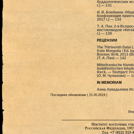
буддологических ис
г.) — 131
И. В. Богданов.
Общес
Конференция памяти 
2017 г.) — 134
Т. А. Пан.
2-я Всеро
востоковедов «Китай
г.) — 139
РЕЦЕНЗИИ
The Thirteenth Dalai
from Mongolia / Ed. b
Boston: Brill, 2013 (Br
(
Т. А. Пан
) — 142
Mitteliranische Handsc
buddhistischen Inhalt
Reck. — Stuttgart: Fr
(
О. М. Чунакова
) — 1
IN MEMORIAM
Анна Аркадьевна Ис
Последнее обновление ( 21.05.2019 )
Вер