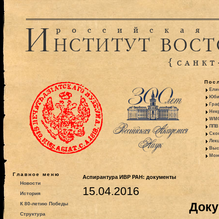
Пос
Ели
Юби
Гра
Некр
WMO:
ППВ 
Ско
Лекц
Выс
Моно
Главное меню
Аспирантура ИВР РАН: документы
Новости
15.04.2016
История
Док
К 80-летию Победы
Структура