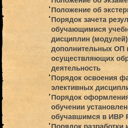
Положение об экзам
Положение об экстер
Порядок зачета резу
обучающимися учебн
дисциплин (модулей),
дополнительных ОП в
осуществляющих обр
деятельность
Порядок освоения ф
элективных дисципл
Порядок оформления
обучении установлен
обучавшимся в ИВР 
Порядок разработки