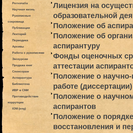
Лицензия на осущес
Personalia
Научная жизнь
образовательной дея
Рукописные
сокровища
Положение об аспир
Публикации
Положение об органи
Лекторий
Периодика
аспирантуру
Архивы
Работа с рукописями
Фонды оценочных ср
Экскурсии
аттестации аспирант
Продажа книг
Спонсорам
Положение о научно
Аспирантура
работе (диссертации)
Библиотека
ИВР в СМИ
Положение о научно
Противодействие
коррупции
аспирантов
IOM (eng)
Положение о порядке
восстановления и пе