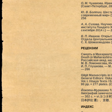
О. М. Чунакова.
Иран
(Санкт-Петербург, 28
Ю. В. Болтач.
Шесты
современный мир» (
256
А. А. Сизова.
Научно
института Пандито Х
сентября 2014 г.) —
В. П. Иванов.
Открыт
Отдела Центральной
С. Х. Шомахмадова (
РЕЦЕНЗИИ
Смерть в Махараштр
Death in Maharashtra:
Российская акад. нау
М. В. Ломоносова, Ин
И. П. Глушкова. — М.:
—
266
Gilgit Manuscripts in 
General Editors: Oska
Vol. I. Vinaya Texts 
80 pp. + 277 plates. (
С
Йокота-Мураками Т
биографий замечател
— 302 c. + vi
日本評伝 選）、京都、
ИНДЕКС