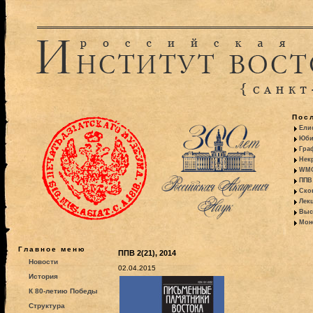
Пос
Ели
Юби
Гра
Некр
WMO:
ППВ 
Ско
Лекц
Выс
Моно
Главное меню
ППВ 2(21), 2014
Новости
02.04.2015
История
К 80-летию Победы
Структура