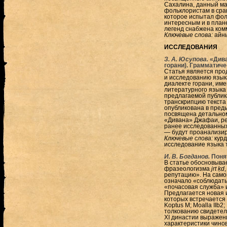
Сахалина, данный ма
фольклористам в срав
которое испытал фоль
интересным и в плане
легенд снабжена ком
Ключевые слова:
айны
ИССЛЕДОВАНИЯ
З. А. Юсупова.
«Дива
горани). Грамматич
Статья является про
и исследованию язык
диалекте горани, им
литературного языка
предлагаемой публик
транскрипцию текста
опубликована в пред
посвящена детальном
«Дивана» Джафаи, ре
ранее исследованных
— будут проанализир
Ключевые слова:
курд
исследование языка 
И. В. Богданов.
Поня
В статье обосновыва
фразеологизма
jrt ḳd
репутацию». На само
означало «соблюдать
«почасовая служба» 
Предлагается новая и
которых встречается
Koptus M; Moalla IIb
толкованию свидетель
XI династии выражен
характеристики чинов