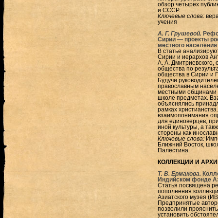
обзор четырех публи
и СССР.
Ключевые слова:
вера
учения
А. Г. Грушевой.
Рефо
Сирии — проекты ро
местного населения 
В статье анализирую
Сирии и иерархов Ан
А. А. Дмитриевского,
общества по результа
общества в Сирии и 
Будучи руководителем
православным населе
местными общинами о
школе предметах. Вза
объяснялись принадл
рамках христианства
взаимопонимания опр
для единоверцев, при
иной культуры, а так
стороны как инославн
Ключевые слова:
Импе
Ближний Восток, шко
Палестина
КОЛЛЕКЦИИ И АРХ
Т. В. Ермакова.
Колл
Индийском фонде Аз
Статья посвящена ре
пополнения коллекци
Азиатского музея (ИВ
Предпринятые автор
позволили прояснить 
установить обстояте