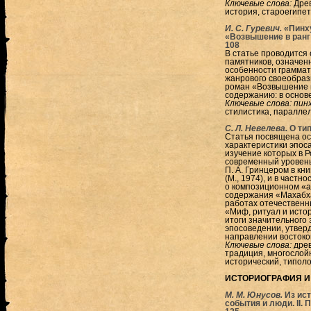
Ключевые слова:
Древ
история, староегипет
И. С. Гуревич.
«Пинху
«Возвышение в ранг
108
В статье проводится 
памятников, означен
особенности граммати
жанрового своеобраз
роман «Возвышение в 
содержанию: в основ
Ключевые слова:
пин
стилистика, паралле
С. Л. Невелева.
О ти
Статья посвящена ос
характеристики эпос
изучение которых в Р
современный уровень
П. А. Гринцером в кн
(М., 1974), и в част
о композиционном «а
содержания «Махабха
работах отечественны
«Миф, ритуал и исто
итоги значительного 
эпосоведении, утверд
направлении востоко
Ключевые слова:
древ
традиция, многослойн
исторический, типоло
ИСТОРИОГРАФИЯ И
М. М. Юнусов.
Из ис
события и люди. II.