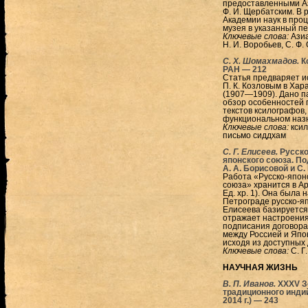
предоставленными Аз
Ф. И. Щербатским. В 
Академии наук в про
музея в указанный пе
Ключевые слова:
Азиа
Н. И. Воробьев, С. Ф.
С. Х. Шомахмадов.
К
РАН —
212
Статья предваряет и
П. К. Козловым в Ха
(1907—1909). Дано п
обзор особенностей 
текстов ксилографов
функциональном назн
Ключевые слова:
ксил
письмо сиддхам
C. Г. Елисеев.
Русско
японского союза. По
А. А. Борисовой и С
Работа «Русско-япон
союза» хранится в Ар
Ед. хр. 1). Она была
Петрограде русско-яп
Елисеева базируется
отражает настроения
подписания договора
между Россией и Япо
исходя из доступных 
Ключевые слова:
С. Г
НАУЧНАЯ ЖИЗНЬ
В. П. Иванов.
XXXV З
традиционного индий
2014 г.) —
243