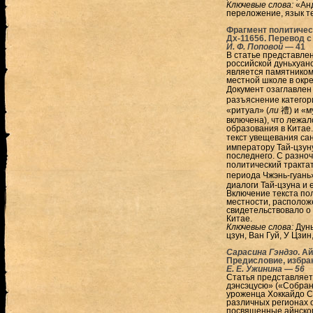
Ключевые слова:
«Анд
переложение, язык т
Фрагмент политичес
Дх-11656. Перевод с
И. Ф. Поповой
—
41
В статье представле
российской дуньхуан
является памятником
местной школе в окре
Документ озаглавлен 
разъяснение категори
«ритуал» (
ли
禮) и «м
включена), что лежал
образования в Китае
текст увещевания са
императору Тай-цзуну
последнего. С разноч
политический тракта
периода Чжэнь-гуань»
диалоги Тай-цзуна и 
Включение текста пол
местности, располож
свидетельствовало о
Китае.
Ключевые слова:
Дунь
цзун, Ван Гуй, У Цзин
Сарасина Гэндзо
. А
Предисловие, избра
Е. Е. Ужинина
—
56
Статья представляет 
дэнсэцусю» («Собрани
уроженца Хоккайдо С
различных регионах о
посвященные айнском