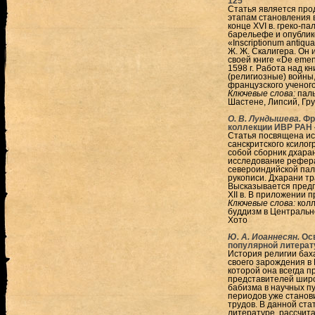
125
Статья является про
этапам становления 
конце XVI в. греко-п
барельефе и опублик
«Inscriptionum antiqua
Ж. Ж. Скалигера. Он 
своей книге «De eme
1598 г. Работа над к
(религиозные) войны,
французского ученого
Ключевые слова:
паль
Шастене, Липсий, Гру
О. В. Лундышева.
Фр
коллекции ИВР РАН
Статья посвящена ис
санскритского ксилог
собой сборник дхаран
исследование рефера
североиндийской пал
рукописи. Дхарани т
Высказывается предп
XII в. В приложении 
Ключевые слова:
колл
буддизм в Центрально
Хото
Ю. А. Иоаннесян.
Осв
популярной литерату
История религии бах
своего зарождения в И
которой она всегда п
представителей широ
бабизма в научных п
периодов уже станов
трудов. В данной ста
литературе, рассчита