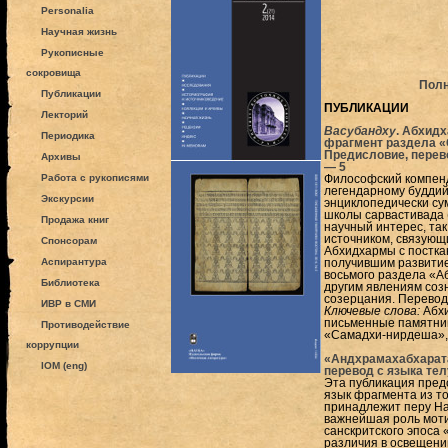
Personalia
Научная жизнь
Рукописные
сокровища
Полн
Публикации
ПУБЛИКАЦИИ
Лекторий
Васубандху
. Абхид
Периодика
фрагмент раздела «
Предисловие, перев
Архивы
—
5
Работа с рукописями
Философский компен
легендарному буддий
Экскурсии
энциклопедически су
школы сарвастивада 
Продажа книг
научный интерес, та
источником, связующ
Спонсорам
Абхидхармы с постка
Аспирантура
получившим развити
восьмого раздела «А
Библиотека
другим явлениям соз
созерцания. Перевод
ИВР в СМИ
Ключевые слова:
Абхи
письменные памятник
Противодействие
«Самадхи-нирдеша»,
коррупции
«Андхрамахабхарата»
IOM (eng)
перевод с языка те
Эта публикация предс
язык фрагмента из т
принадлежит перу На
важнейшая роль моти
санскритского эпоса
различия в освещении