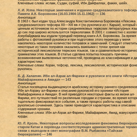
Ключевые слова: ислам, Судан, суфий, Ибн Дайфаллах, факих, шейх.
Х. И. Уста
. Некоторые замечания к изданию среднеазиатского тефсир
Памяти А.К. Боровкова (16.03.1904-15.11.1962) —
136
Аннотация:
В 1963 г. был издан труд Александра Константиновича Боровкова «Лексика
среднеазиатского тефсира XII—XIII вв.» (по рукописи из г. Карши), который 
ценным источником по истории средневековых тюркских литературных язы
до сих пор широко используется тюркологами. В 2001 г. совместно с коллег
Азербайджана мы издали турецкий перевод книги А.К. Боровкова. За время
работы с фотокопией рукописи и при подготовке этого перевода у меня
накопилось некоторое количество поправок и замечаний. Следует отметить
некоторые из таких поправок оказались важными с точки зрения как
исторической лексикологии тюркских языков, так и сравнительно-историче
грамматики этих языков. В статье сделана попытка показать причины
возникновения выявленных неточностей, проведена их классификация и д
характеристики.
Ключевые слова
: Коран, тефсир, лексика, лексикология, историческая фоне
рукопись.
Б. Д. Халатян
. Ибн ал-Азрак ал-Фарики и рукописи его книги «Истори
Майафарикина и Амида» —
143
Аннотация:
Статья посвящена выдающемуся арабскому историку раннего средневеко
Ибн ал-Азраку ал-Фарики и описанию рукописей его хроники «История
Майафарикина и Амида». В ней приводятся некоторые факты из жизни ал-
Фарики, его путешествий по различным городам и странам, во время котор
тщательно фиксировал все события, а также процесс работы над самой
рукописью сочинения. Здесь также приводится характеристика и описание
содержания хроники.
Ключевые слова
: Ибн ал-Азрак ал-Фарики, Майафарикин, Амид, манускрипт
курды.
Ю. Л. Кроль
. Некоторые вопросы исследования феномена бюрократи
старом Китае и перевода соответствующих административных термин
связи с выходом в свет монографии В.М. Рыбакова «Тайская
бюрократия») —
146