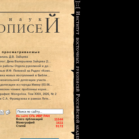
о просматриваемые
алась Д.В. Зайцева
лог: Дина Валерьевна Зайцева (1...
к работы Отдела рукописей и до...
вью И.Ф. Поповой на Радио «Комс...
вка новых поступлений в Библи...
 монгольской делегации участн...
делегации из города Измир (03.06...
евские чтения: проблемы корее...
рафия: Mongolica. Том XXIX, 2026, № 2
и С.А. Французова в рамках Летн...
На сайте СПб ИВР РАН
Всего публикаций
11046
Монографий
1611
Статей
9172