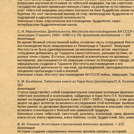
вопросами изучения источников по тибетской медицине, так как советское
государство делало преимущественную ставку на развитие естественных н
опыт тибетской медицины регулярно изучался на базе буддийских монаст
Бурятии. Но этот тактический маневр не спас ленинградских буддологов от
подозрений в идеологической нелояльности.
Ключевые слова
: классическое востоковедение, буддология, санкт-
петербургская буддологическая школа.
С. И. Марахонова
. Деятельность Института востоковедения АН СССР 
эвакуации (Ташкент, 1942—1945 гг.). По архивным материалам —
247
Аннотация:
Во время Великой отечественной войны основная часть сотрудников Инсти
востоковедения была эвакуирована из Ленинграда в Ташкент. Эвакуация
Института не была единовременным организованным актом: некоторые
сотрудники добирались до Ташкента самостоятельно, разными путями, из
разных точек страны. В статье, основанной исключительно на архивных
материалах, рассказывается об эвакуации ученых из блокадного города, о
официальном создании в Ташкенте Института востоковедения и его
разнообразной деятельности: научной, организационной, преподавательско
лекционно-пропагандистской и военной.
Ключевые слова
: Институт востоковедения АН СССР, война, эвакуация, Та
К. М. Богданов
. Тибетские книги из Хара-Хото (коллекция П. К. Козло
263
Аннотация:
Статья представляет собой ознакомительное описание коллекции фрагмен
тибетских рукописей и ксилографов, найденных в Хара-Хото П.К. Козловым
время экспедиций в Центральную Азию в 1907—1909 гг. Наряду с этим дел
акцент на двух аспектах возможного исследования этой коллекции: выявле
более ранних по датировке фрагментов; отождествление и описание тексто
возможно относящихся к бонской или шаманской традиции.
Ключевые слова
: тибетский, тангутский, рукопись, ксилограф, лама, фрагме
книга-потхи, книга-гармоника, книга-бабочка, сутра, буддистский, бон, шам
В. Ю. Климов
. Из истории становления японских архивов —
272
Аннотация:
История создания современных японских архивов связана с историей