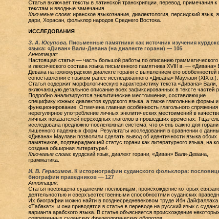
Статья включает тексты в латинской транскрипции, перевод, примечания к
текстам и вводные замечания.
Ключевые слова
: иранское языкознание, диалектология, персидский язык, 
дари, Хорасан, фольклор народов Среднего Востока.
ИССЛЕДОВАНИЯ
З. А. Юсупова
. Письменные памятники как источник изучения курдск
языка: «Диван» Вали-Девана (на диалекте горани) —
105
Аннотация:
Настоящая статья — часть большой работы по описанию грамматического
и лексического состава языка письменного памятника XVIII в. — «Дивана» 
Девана на южнокурдском диалекте горани с выявлением его особенностей 
сопоставлении с языком ранее исследованного «Дивана» Маулави (XIX в.).
Статья содержит морфологическую характеристику текста «Дивана» Вали,
включающую детальное описание всех зафиксированных в тексте частей р
Подробно анализируются энклитические местоимения, составляющие
специфику южных диалектов курдского языка, а также глагольные формы и
функционирование. Отмечена главная особенность глагольного спряжения
нерегулярное употребление личных энклитических местоимений в качеств
личных показателей переходных глаголов в прошедших временах. Тщател
исследована предложно-послеложная система, что очень важно для горани
лишенного падежных форм. Результаты исследования в сравнении с данн
«Дивана» Маулави позволили сделать вывод об идентичности языка обоих
памятников, подтверждающей статус горани как литературного языка, на к
создана обширная литература4.
Ключевые слова
: курдский язык, диалект горани, «Диван» Вали-Девана,
грамматика.
И. В. Герасимов
. К историографии суданского фольклора: пословиц
биографии праведников —
127
Аннотация:
Статья посвящена суданским пословицам, происхождение которых связан
деятельностью и сверхъестественными способностями суданских праведн
Их биографии можно найти в позднесредневековом труде Ибн Дайфаллаха
«Табакат», и они приводятся в статье в переводе на русский язык с суданс
варианта арабского языка. В статье объясняется происхождение некоторы
современных суданских фразеологических оборотов.