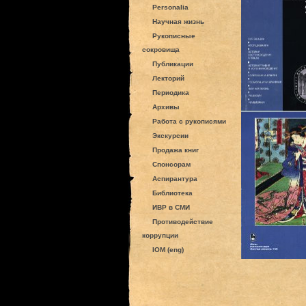
Personalia
Научная жизнь
Рукописные
сокровища
Публикации
Лекторий
Периодика
Архивы
Работа с рукописями
Экскурсии
Продажа книг
Спонсорам
Аспирантура
Библиотека
ИВР в СМИ
Противодействие
коррупции
IOM (eng)