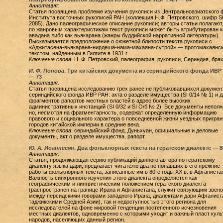
Аннотация:
Статья посвящена проблеме изучения рукописи из Центральноазиатского 
Института восточных рукописей РАН (коллекция Н.Ф. Петровского, шифр S
2085). Дано палеографическое описание рукописи; авторы статьи полагают,
по жанровым характеристикам текст рукописи может быть атрибутирован к
авадана либо как вьякарана (жанры буддийской нарративной литературы).
Высказывается предположение о сюжетной близости текста рукописи с
«Аджитасена-вьякарана-нирдеша-нама-махаяна-сутрой» — протомахаянс
текстом, найденным в Гилгите в 1931 г.
Ключевые слова
: Н. Ф. Петровский, палеография, рукописи, Сериндия, бра
И. Ф. Попова
. Три китайских документа из сериндийского фонда ИВР
—
73
Аннотация:
Статья посвящена исследованию трех ранее не публиковавшихся документ
сериндийского фонда ИВР РАН: акта о разделе имущества (SI 0/14 № 1) и д
фрагментов рапортов местных властей в адрес более высоких
административных инстанций (SI 0/32 и SI О/б № 2). Все документы неполн
но, несмотря на фрагментарность, содержат определенную информацию
правового и социального характера о повседневной жизни уездных пригра
городов китайской империи в средние века.
Ключевые слова
: сериндийский фонд, Дуньхуан, официальные и деловые
документы, акт о разделе имущества, рапорт.
Ю. А. Иоаннесян
. Два фольклорных текста на гератском диалекте —
8
Аннотация:
Статья, продолжающая серию публикаций данного автора по гератскому
диалекту языка дари, предлагает читателю два не попавших в его прежние
работы фольклорных текста, записанные им в 80-е годы XX в. в Афганиста
Важность синхронного изучения этого диалекта определяется как
географическим и лингвистическим положением гератского диалекта
(распространен на границе Ирана и Афганистана, служит связующим звен
между персидскими говорами западного Ирана, диалектами дари Афганист
таджикскими Средней Азии), так и недоступностью этого региона для
исследователей на фоне мировой тенденции постепенного исчезновения
местных диалектов, одновременно с которыми уходит и важный пласт куль
народов, населяющих данный регион.