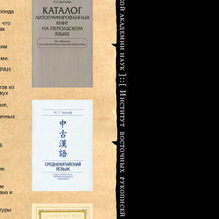
фонда
I
 что
ак
ким
хми.
 РАН
ов из
вух
ые,
ничных
6
не.
ом
ана и
туры