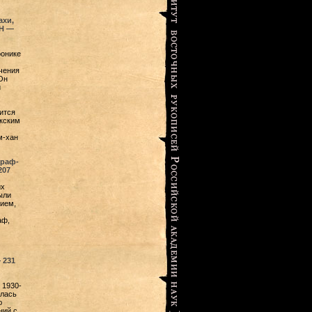
ахи,
АН —
ронике
чения
Он
и
ится
екским
м-хан
араф-
207
их
ыли
ием,
аф,
—
231
 1930-
ялась
ю
ний с