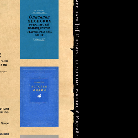
а
у
главе
а на
тоит
цепция
ом по-
 Чжоу,
вания