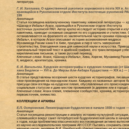
литература.
Г. И. Халлиева
. О единственной рукописи хорезмского поэта XIX в. Аг
хранящейся в Рукописном отделе Института восточных рукописей Р
199
Аннотация:
Статья посвящена малоизученному памятнику хивинской литературы — х
«Шахид-и Икбаль» Агахи, хранящейся в Рукописном отделе Института
восточных рукописей РАН. Автор кратко исследует историю открытия и изу
памятника, приводит основные сведения по его содержанию и стилистике. 
останавливается на фрагменте из заключительной части хроники «Шахид-
Икбаль», в котором Агахи описывает историю возникновения медресе
Мухаммеда Рахим-хана II в Хиве, праздник и пир в честь завершения
строительства, благодеяния хана для хивинской науки и искусства. Привод
оригинальный тюркский текст в арабской графике, его транслитерация узб
кириллическим письмом, а также русский перевод.
Ключевые слова
: Агахи, «Шахид-и Икбаль», Хива, Хорезм, Мухаммед Рахи
II, медресе, архитектура, хроника.
Е. И. Васильева
. Курдские историографы о курдских племенах (от Ш
хана Бидлиси — XVI в. До Мирзы Али-Акбара Курдистани — XIX в.) —
Аннотация:
В статье представлены воззрения шести курдских историографов, писавш
свои произведения на персидском языке. Каждому из названных авторов б
присущи свои взгляды на курдское племя, обусловленные его происхожден
социальным статусом и даже местом проживания (в деревне или в городе).
Ключевые слова
: Агахи племя, племенное сообщество, хроника, историогр
первоисточник, княжество.
КОЛЛЕКЦИИ И АРХИВЫ
Е.П. Островская
. Ленинградская буддология в начале 1930-х годов 
Аннотация:
Статья посвящена реконструкции и анализу историко-культурной ситуации,
сложившейся вокруг санкт-петербургской буддологической школы в начале
х годов, когда проблемтика классического востоковедения активно вытесн
из научно-исследовательских программ АН СССР. Пытаясь сохранить сво
научную школу, академик Ф.И. Щербатской сблизил тематику ее исследова