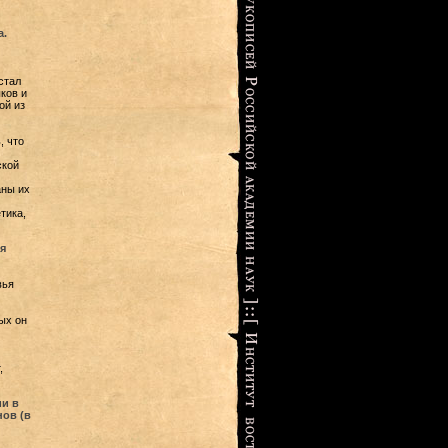
а.
стал
ков и
ой из
, что
ской
аны их
тика,
я
вья
ых он
,
и в
ов (в