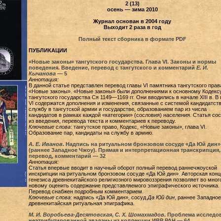
2 (13)
осень — зима 2010
Журнал основан в 2004 году
Выходит 2 раза в год
Полный текст сборника в формате PDF
ПУБЛИКАЦИИ
«Новые законы» тангутского государства. Глава VI. Законы и нормы
поведения. Введение, перевод с тангутского и комментарий
Е. И.
Кычанова
—
5
Аннотация:
В данной статье представлен перевод главы VI памятника тангутского прав
«Новые законы». «Новые законы» были дополнениями к основному Кодекс
тангутского государства Ся 1149—1169 гг. Они вводились в начале XIII в. В 
VI содержатся дополнения и изменения, связанные с системой кандидатств
службу в тангутской армии и государстве, образованием пар из числа
кандидатов в рамках каждой «категории» (сословия) населения. Статья сос
из введения, перевода текста и комментариев к переводу.
Ключевые слова
: тангутское право, Кодекс, «Новые законы», глава VI.
Образование пар, кандидаты на службу в армию.
А. Е. Иванов
. Надпись на ритуальном бронзовом сосуде «Да Юй дин»
(раннее Западное Чжоу). Прямая и интерпретационная транскрипция,
перевод, комментарий —
32
Аннотация:
Статья впервые вводит в научный оборот полный перевод раннечжоуской
инскрипции на ритуальном бронзовом сосуде «Да Юй дин». Авторская кон
генезиса древнекитайского религиозного мировоззрения позволяет во мног
новому оценить содержание представляемого эпиграфического источника.
Перевод снабжен подробным комментарием.
Ключевые слова
: надпись «Да Юй дин», сосуд
Да Юй дин
, раннее Западное
древнекитайская ритуальная эпиграфика.
М. И. Воробьева-Десятовская
,
С. Х. Шомахмадов
. Проблема исследо
неатрибутированной аваданы из коллекции ИВР РАН —
64