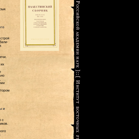
язык
ого
 строя
Вали-
в
ечи.
 их
е
ьно
,
ыми
отором
ы и
о с
иков.
кого
х