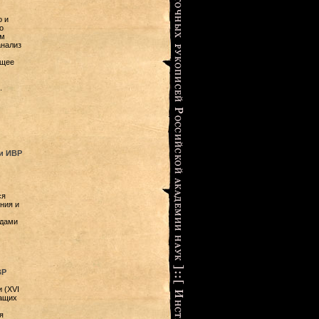
о и
о
им
анализ
ющее
.
и ИВР
ся
ния и
одами
ВР
 (XVI
жащих
я