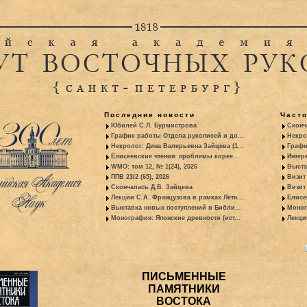
Последние новости
Част
Юбилей С.Л. Бурмистрова
Сконч
График работы Отдела рукописей и до...
Некро
Некролог: Дина Валерьевна Зайцева (1...
Графи
Елисеевские чтения: проблемы корее...
Интер
WMO: том 12, № 1(24), 2026
Выста
ППВ 23/2 (65), 2026
Визит
Скончалась Д.В. Зайцева
Визит 
Лекции С.А. Французова в рамках Летн...
Елисе
Выставка новых поступлений в Библи...
Моног
Монография: Японские древности (ист...
Лекци
ПИСЬМЕННЫЕ
ПАМЯТНИКИ
ВОСТОКА