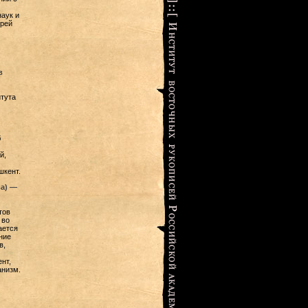
аук и
ырей
в
тута
б
й,
шкент.
ва) —
тов
 во
ается
ние
в,
нт,
анизм.