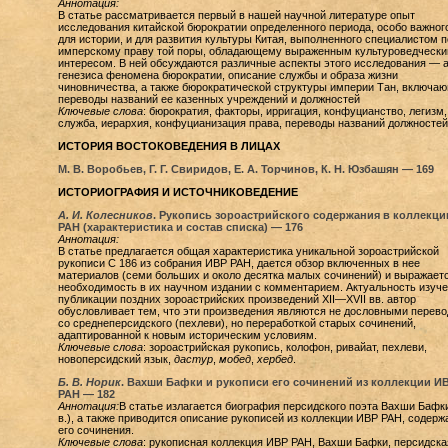
Аннотация:
В статье рассматривается первый в нашей научной литературе опыт
исследования китайской бюрократии определенного периода, особо важног
для истории, и для развития культуры Китая, выполненного специалистом п
имперскому праву той поры, обладающему выраженным культуроведческ
интересом. В ней обсуждаются различные аспекты этого исследования — 
генезиса феномена бюрократии, описание службы и образа жизни
чиновничества, а также бюрократической структуры империи Тан, включа
переводы названий ее казенных учреждений и должностей
Ключевые слова
: бюрократия, факторы, ирригация, конфуцианство, легизм,
служба, иерархия, конфуцианизация права, переводы названий должностей
ИСТОРИЯ ВОСТОКОВЕДЕНИЯ В ЛИЦАХ
М. В. Воробьев, Г. Г. Свиридов, Е. А. Торчинов, К. Н. Юзбашян —
169
ИСТОРИОГРАФИЯ И ИСТОЧНИКОВЕДЕНИЕ
А. И. Колесников
. Рукопись зороастрийского содержания в коллекци
РАН (характеристика и состав списка) —
176
Аннотация:
В статье предлагается общая характеристика уникальной зороастрийской
рукописи С 186 из собрания ИВР РАН, дается обзор включенных в нее
материалов (семи больших и около десятка малых сочинений) и выражает
необходимость в их научном издании с комментарием. Актуальность изуче
публикации поздних зороастрийских произведений XII—XVII вв. автор
обусловливает тем, что эти произведения являются не дословными перев
со среднеперсидского (пехлеви), но переработкой старых сочинений,
адаптированной к новым историческим условиям.
Ключевые слова
: зороастрийская рукопись, колофон, ривайат, пехлеви,
новоперсидский язык,
дастур
,
мобед
,
хербед
.
Б. В. Норик
. Вахши Бафки и рукописи его сочинений из коллекции И
РАН —
182
Аннотация:
В статье излагается биография персидского поэта Вахши Бафки
в.), а также приводится описание рукописей из коллекции ИВР РАН, содер
его сочинения.
Ключевые слова
: рукописная коллекция ИВР РАН, Вахши Бафки, персидска