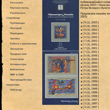
публиковавшийся силам
Personalia
начала 2003 г. Ныне вы
Петра Великого (Кунст
Научная жизнь
Рукописные
Предлагаем вашему вни
2003).
сокровища
[
9 (1), 2003
]
Публикации
[
8 (4), 2002
]
Лекторий
[
8 (3), 2002
]
[
8 (2), 2002
]
Периодика
[
8 (1), 2002
]
Архивы
[
7 (4), 2001
]
Работа с рукописями
[
7 (3), 2001
]
[
7 (2), 2001
]
Экскурсии
[
7 (1), 2001
]
Продажа книг
[
6 (4), 2000
]
[
6 (3), 2000
]
Спонсорам
[
6 (2), 2000
]
Аспирантура
[
6 (1), 2000
]
Библиотека
[
5 (4), 1999
]
[
5 (3), 1999
]
ИВР в СМИ
[
5 (2), 1999
]
Противодействие
[
5 (1), 1999
]
коррупции
[
4 (4), 1998
]
[
4 (3), 1998
]
IOM (eng)
[
4 (2), 1998
]
[
4 (1), 1998
]
[
3 (4), 1997
]
[
3 (3), 1997
]
[
3 (2), 1997
]