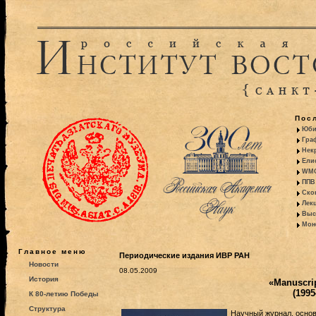
Пос
Юби
Гра
Некр
Ели
WMO:
ППВ 
Ско
Лекц
Выс
Моно
Главное меню
Периодические издания ИВР РАН
Новости
08.05.2009
История
«Manuscrip
(1995
К 80-летию Победы
Структура
Научный журнал, основ