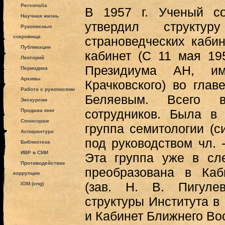
Personalia
В 1957 г. Ученый 
Научная жизнь
утвердил структ
Рукописные
сокровища
страноведческих кабин
Публикации
кабинет (С 11 мая 19
Лекторий
Президиума АН, и
Периодика
Архивы
Крачковского) во гла
Работа с рукописями
Беляевым. Всего
Экскурсии
сотрудников. Была в
Продажа книг
Спонсорам
группа семитологии (с
Аспирантура
под руководством чл. -
Библиотека
ИВР в СМИ
Эта группа уже в сл
Противодействие
преобразована в Каб
коррупции
(зав. Н. В. Пигуле
IOM (eng)
структуры Института в 
и Кабинет Ближнего Во