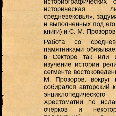
историографических 
историческая л
средневековья», задум
и выполненных под его 
книги) и С. М. Прозоров
Работа со среднев
памятниками обязывае
в Секторе так или 
изучение истории рел
сегменте востоковеден
М. Прозоров, вокруг 
собирался авторский к
энциклопедическо
Хрестоматии по исла
очерков и некото