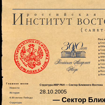
Пос
Ели
Юби
Гра
Некр
WMO:
ППВ 
Ско
Лекц
Выс
Моно
Главное меню
Структура ИВР РАН — Сектор Ближнего Востока
Новости
28.10.2005
История
— Сектор Бли
К 80-летию Победы
Структура