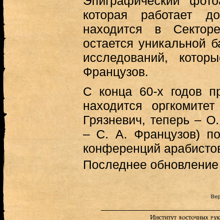
Эпиграфический фото
которая работает д
находится в Сектор
остается уникальной б
исследований, котор
Французов.
С конца 60-х годов п
находится оргкомитет
Грязневич, теперь – О.
– С. А. Французов) п
конференций арабистов 
Последнее обновление (
Вер