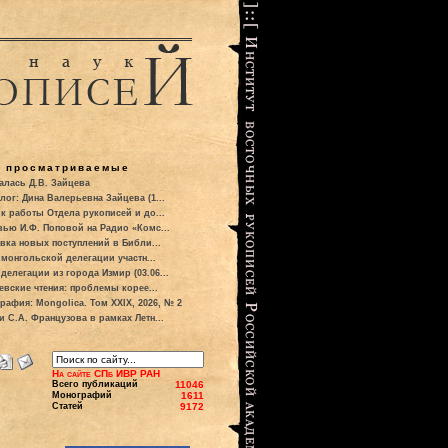
о просматриваемые
алась Д.В. Зайцева
лог: Дина Валерьевна Зайцева (1...
к работы Отдела рукописей и до...
вью И.Ф. Поповой на Радио «Комс...
вка новых поступлений в Библи...
 монгольской делегации участн...
делегации из города Измир (03.06...
евские чтения: проблемы корее...
рафия: Mongolica. Том XXIX, 2026, № 2
и С.А. Французова в рамках Летн...
На сайте СПб ИВР РАН
Всего публикаций
11046
Монографий
1611
Статей
9172