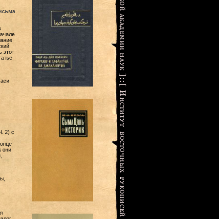
письма
в
начале
лание
ский
ь этот
татье
хаси
. 2) с
конце
к они
,
ы,
я
иалог