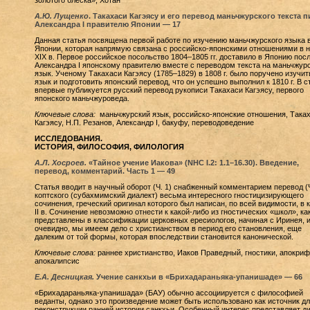
золотого блеска», Хотан
А.Ю. Лущенко
. Такахаси Кагэясу и его перевод маньчжурского текста 
Александра I правителю Японии — 17
Данная статья посвящена первой работе по изучению маньчжурского языка 
Японии, которая напрямую связана с российско-японскими отношениями в 
XIX в. Первое российское посольство 1804–1805 гг. доставило в Японию пос
Александра I японскому правителю вместе с переводом текста на маньчжур
язык. Ученому Такахаси Кагэясу (1785–1829) в 1808 г. было поручено изучит
язык и подготовить японский перевод, что он успешно выполнил к 1810 г. В с
впервые публикуется русский перевод рукописи Такахаси Кагэясу, первого
японского маньчжуроведа.
Ключевые слова:
маньчжурский язык, российско-японские отношения, Така
Кагэясу, Н.П. Резанов, Александр I, бакуфу, переводоведение
ИССЛЕДОВАНИЯ.
ИСТОРИЯ, ФИЛОСОФИЯ, ФИЛОЛОГИЯ
А.Л. Хосроев.
«Тайное учение Иакова» (NHC I.2: 1.1–16.30). Введение,
перевод, комментарий. Часть 1 — 49
Статья вводит в научный оборот (Ч. 1) снабженный комментарием перевод (Ч
коптского (субахмимский диалект) весьма интересного гностицизирующего
сочинения, греческий оригинал которого был написан, по всей видимости, в 
II в. Сочинение невозможно отнести к какой-либо из гностических «школ», ка
представлены в классификации церковных ересиологов, начиная с Иринея, и
очевидно, мы имеем дело с христианством в период его становления, еще
далеким от той формы, которая впоследствии становится канонической.
Ключевые слова:
раннее христианство, Иаков Праведный, гностики, апокриф
апокалипсис
Е.А. Десницкая.
Учение санкхьи в «Брихадараньяка-упанишаде» — 66
«Брихадараньяка-упанишада» (БАУ) обычно ассоциируется с философией
веданты, однако это произведение может быть использовано как источник дл
реконструкции ранней истории санкхьи. Особенный интерес представляет д