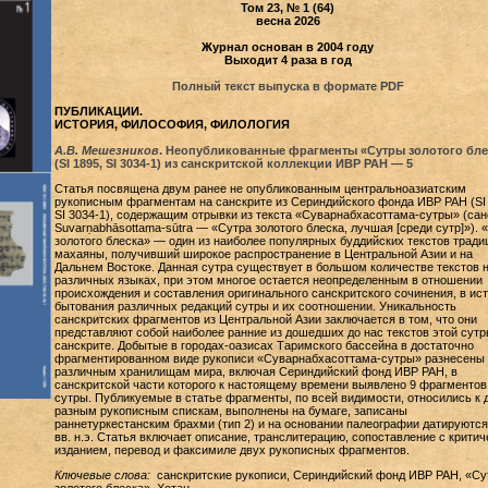
Том 23, № 1 (64)
весна 2026
Журнал основан в 2004 году
Выходит 4 раза в год
Полный текст выпуска в формате PDF
ПУБЛИКАЦИИ.
ИСТОРИЯ, ФИЛОСОФИЯ, ФИЛОЛОГИЯ
А.В. Мешезников
. Неопубликованные фрагменты «Сутры золотого бле
(SI 1895, SI 3034-1) из санскритской коллекции ИВР РАН — 5
Статья посвящена двум ранее не опубликованным центральноазиатским
рукописным фрагментам на санскрите из Сериндийского фонда ИВР РАН (SI 
SI 3034-1), содержащим отрывки из текста «Суварнабхасоттама-сутры» (сан
Suvarṇabhāsottama-sūtra — «Сутра золотого блеска, лучшая [среди сутр]»). 
золотого блеска» — один из наиболее популярных буддийских текстов тради
махаяны, получивший широкое распространение в Центральной Азии и на
Дальнем Востоке. Данная сутра существует в большом количестве текстов 
различных языках, при этом многое остается неопределенным в отношении
происхождения и составления оригинального санскритского сочинения, в ис
бытования различных редакций сутры и их соотношении. Уникальность
санскритских фрагментов из Центральной Азии заключается в том, что они
представляют собой наиболее ранние из дошедших до нас текстов этой сутр
санскрите. Добытые в городах-оазисах Таримского бассейна в достаточно
фрагментированном виде рукописи «Суварнабхасоттама-сутры» разнесены 
различным хранилищам мира, включая Сериндийский фонд ИВР РАН, в
санскритской части которого к настоящему времени выявлено 9 фрагментов
сутры. Публикуемые в статье фрагменты, по всей видимости, относились к 
разным рукописным спискам, выполнены на бумаге, записаны
раннетуркестанским брахми (тип 2) и на основании палеографии датируются
вв. н.э. Статья включает описание, транслитерацию, сопоставление с крити
изданием, перевод и факсимиле двух рукописных фрагментов.
Ключевые слова:
санскритские рукописи, Сериндийский фонд ИВР РАН, «Су