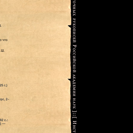
.
о что
.Ш.
5 г.)
рг, 2–
2 с.:
) —