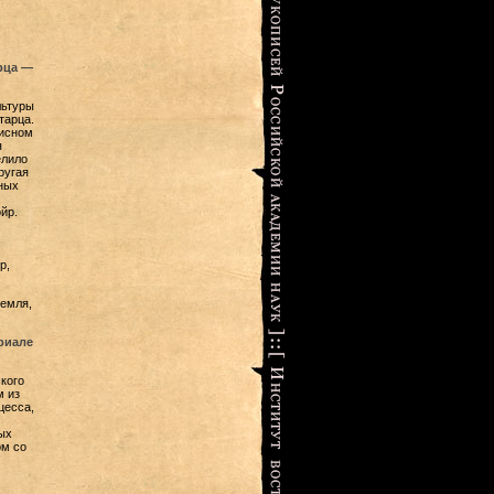
рца —
льтуры
тарца.
писном
я
елило
ругая
ных
йр.
р,
земля,
риале
кого
м из
цесса,
ых
ом со