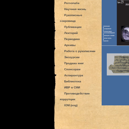
Personalia
Научная жизнь
Рукописные
сокровища
Публикации
Лекторий
Периодика
Архивы
Работа с рукописями
Экскурсии
Продажа книг
Спонсорам
Аспирантура
Библиотека
ИВР в СМИ
Противодействие
коррупции
IOM (eng)