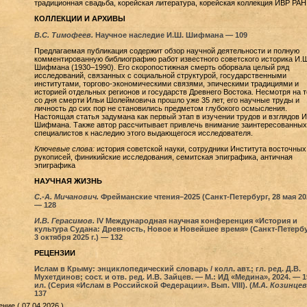
традиционная свадьба, корейская литература, корейская коллекция ИВР РАН
КОЛЛЕКЦИИ И АРХИВЫ
В.С. Тимофеев.
Научное наследие И.Ш. Шифмана — 109
Предлагаемая публикация содержит обзор научной деятельности и полную
комментированную библиографию работ известного советского историка И.Ш
Шифмана (1930–1990). Его скоропостижная смерть оборвала целый ряд
исследований, связанных с социальной структурой, государственными
институтами, торгово-экономическими связями, эпическими традициями и
историей отдельных регионов и государств Древнего Востока. Несмотря на т
со дня смерти Ильи Шолеймовича прошло уже 35 лет, его научные труды и
личность до сих пор не становились предметом глубокого осмысления.
Настоящая статья задумана как первый этап в изучении трудов и взглядов И
Шифмана. Также автор рассчитывает привлечь внимание заинтересованных
специалистов к наследию этого выдающегося исследователя.
Ключевые слова:
история советской науки, сотрудники Института восточных
рукописей, финикийские исследования, семитская эпиграфика, античная
эпиграфика
НАУЧНАЯ ЖИЗНЬ
С.-А. Мичанович.
Фрейманские чтения–2025 (Санкт-Петербург, 28 мая 202
— 128
И.В. Герасимов.
IV Международная научная конференция «История и
культура Судана: Древность, Новое и Новейшее время» (Санкт-Петербу
3 октября 2025 г.) — 132
РЕЦЕНЗИИ
Ислам в Крыму: энциклопедический словарь / колл. авт.; гл. ред. Д.В.
Мухетдинов; сост. и отв. ред. И.В. Зайцев. — М.: ИД «Медина», 2024. — 19
ил. (Серия «Ислам в Российской Федерации». Вып. VIII). (
М.А. Козинцев
137
ние ( 07.04.2026 )