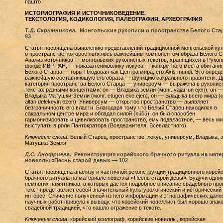
пашто
ИСТОРИОГРАФИЯ И ИСТОЧНИКОВЕДЕНИЕ.
ТЕКСТОЛОГИЯ, КОДИКОЛОГИЯ, ПАЛЕОГРАФИЯ, АРХЕОГРАФИЯ
Т.Д. Скрынникова.
Монгольские рукописи о пространстве Белого Ста
93
Статья посвящена выявлению представлений традиционной монгольской ку
о пространстве, которое являлось важнейшим компонентом образа Белого С
Анализ источников — монгольских рукописных текстов, хранящихся в Руко
фонде ИВР РАН, — показал символику локуса — конкретного места обитани
Белого Старца — горы Плодовая как Центра мира, его Axis mundi. Это опред
важнейшую составляющую его образа — функцию сакрального правителя. Д
категория пространства Белого Старца — универсум — выражена в рукопис
текстах разными концептами: он — Владыка земли (монг. γajar-un ejen), он —
Владыка Матушки-Земли (монг. etügen eke ejen), он — Владыка всего мира (о
altan delekeyin ezen). Универсум — открытое пространство — выявляет
безграничность его власти. Благодаря тому что Белый Старец находился в
сакральном центре мира и обладал силой (küčü), он был способен
гармонизировать и цивилизовать пространство, ему подвластное, — весь ми
выступать в роли Пантократора (Вседержителя, Всевластного).
Ключевые слова:
Белый Старец, пространство, локус, универсум, Владыка, 
Матушка-Земля
Д.С. Анофриева.
Реконструкция корейского брачного ритуала на мате
новеллы «Песнь старой девы» — 102
Статья посвящена анализу и частичной реконструкции традиционного корейс
брачного ритуала на материале новеллы «Песнь старой девы». Будучи одни
немногих памятников, в которых дается подробное описание свадебного про
текст представляет собой значительный культурологический и исторический
интерес. Сличение полученной из него информации и этнографических данн
научных работ привело к выводу, что корейский новеллист был хорошо знак
свадебной традицией, что нашло отражение в тексте.
Ключевые слова:
корейский ксилограф, корейские новеллы, корейская