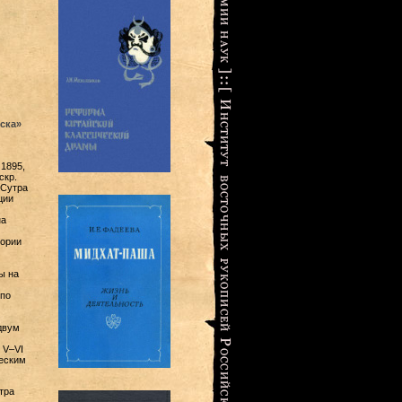
ска»
1895,
скр.
«Сутра
ции
на
тории
ы на
по
двум
 V–VI
ческим
тра