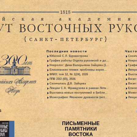
Последние новости
Част
Юбилей С.Л. Бурмистрова
Сконч
График работы Отдела рукописей и до...
Некро
Некролог: Дина Валерьевна Зайцева (1...
Графи
Елисеевские чтения: проблемы корее...
Интер
WMO: том 12, № 1(24), 2026
Выста
ППВ 23/2 (65), 2026
Визит
Скончалась Д.В. Зайцева
Визит 
Лекции С.А. Французова в рамках Летн...
Елисе
Выставка новых поступлений в Библи...
Моног
Монография: Японские древности (ист...
Лекци
6
ПИСЬМЕННЫЕ
ПАМЯТНИКИ
ВОСТОКА