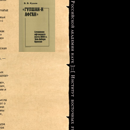
mahat
лкьи
 с
как
»
ью»
ская
в. —
ных
ушхал-
е»,
ки»,
ии и
е
ысла
ют о
зни
емы
х,
ура
ура