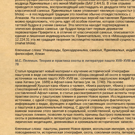
мудреца Яджнявалкьи с его женой Майтрейи (БАУ 2.4/4.5). В этом отрывке
приводится перечень, воспроизводящий шестнадцать из двадцати пяти таттв
классической санкхьи. Яджнявалкья также упоминает «великую сущность» (
bhūta) — в последующей традиции это понятие обычно отождествлялось с
Атманом. На основании сравнения различных версий наставления Яджнява
можно предположить, что речь идет об особом понятии, которое сопоставимо
таттвой буддхи в учении санкхьи. Эта гипотеза находит подтверждение в
эпических формах санкхьи, где буддхи предстает первым дериватом
первоматерии-Пракрити и, в отличие от классической санкхьи, описывается 
единая и лишенная индивидуальности. Примечательно, что в «Мокшадхарме
12.224.31 эта же градация творения эксплицитно названа «великой сущност
(mahat bhūta).
Ключевые слова:
Упанишады, Брихадараньяка, санкхья, Яджнявалкья, индий
философия, Атман
М.С. Пелевин.
Теория и практика охоты в литературе пашто XVII–XVIII в
78
Статья предлагает новый материал к изучению исторической этнографии
паштунов в виде систематизированного обзора сведений об охоте в первич
источниках на языке пашто XVII–XVIII вв.: сочинениях паштунских вождей Х
хана Хатака (ум. 1689) и Афзал-хана Хатака (ум. ок. 1740). На основе
произведений Хушхал-хана «Книга о чалме», «Книга разлуки», «Книга о сокол
стихотворений из его поэтического собрания и нарративов «Хатакской хрони
составленной Афзал-ханом, в статье рассматриваются разные аспекты теор
практики охоты у паштунских племен в раннее Новое время. Исследованны
источники, с одной стороны, содержат ценную и уникальную фактическую
информацию о видах, функциях и идейных составляющих охотничьего пром
у паштунов в доколониальный период. С другой стороны, они свидетельству
важном значении этого занятия в социальной, хозяйственной, культурной жи
паштунских племен, позволяя лучше понять причины быстрого появления т
охоты в развивающейся литературе пашто разных жанров — учебных текста
лирических медитациях, дневниковых и хроникально-исторических записях.
Ключевые слова:
паштуны, раннее Новое время, могольская империя, культ
повседневности, историческая этнография, охота, соколиная охота, литерат