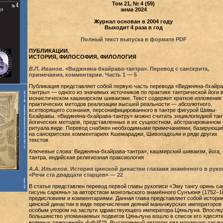
Том 21, № 4 (59)
зима 2024
Журнал основан в 2004 году
Выходит 4 раза в год
Полный текст выпуска в формате PDF
ПУБЛИКАЦИИ.
ИСТОРИЯ, ФИЛОСОФИЯ, ФИЛОЛОГИЯ
В.П. Иванов.
«Виджняна-бхайрава-тантра». Перевод с санскрита,
примечания, комментарии. Часть 1 — 5
Публикация представляет собой первую часть перевода «Виджняна-бхайра
тантры» — одного из значимых источников по практике тантрической йоги 
монистическом кашмирском шиваизме. Текст содержит краткое изложение
практических методов реализации высшей реальности — абсолютного,
всетворящего сознания, персонифицированного в тантре фигурой Шивы-
Бхайравы. «Виджняна-бхайрава-тантру» можно считать энциклопедией тан
йогических методов, представленных в их сущностном, абстрагированном 
ритуала виде. Перевод снабжен необходимыми примечаниями, базирующи
на санскритских комментариях Кшемараджи, Шивопадхьяи и ряде других
текстов.
Ключевые слова:
Виджняна-бхайрава-тантра», кашмирский шиваизм, йога,
тантра, индийская религиозная праксиология
А.А. Ильюхов.
История цинской династии глазами знамённого в руко
«Речи ста двадцати старцев» — 22
В статье представлен перевод первой главы рукописи «Эму тангу оринь са
гисунь саркянь» за авторством монгольского знамённого Сунъюня (1752–1
предисловием и комментариями. Данная глава представляет собой истори
цинской династии в виде перечисления деяний маньчжурских императоров 
особым упором на заслуги здравствующего императора Цяньлуна. Впосле
большинство упоминаемых подвигов Цяньлуна вошло в список его «десят
военных свершений» 十全武功. Выстроенный автором ряд монарших заслу