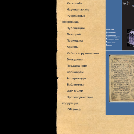
Personalia
Научная жизнь
Рукописные
сокровища
Публикации
Лекторий
Периодика
Архивы
Работа с рукописями
Экскурсии
Продажа книг
Спонсорам
Аспирантура
Библиотека
ИВР в СМИ
Противодействие
коррупции
IOM (eng)