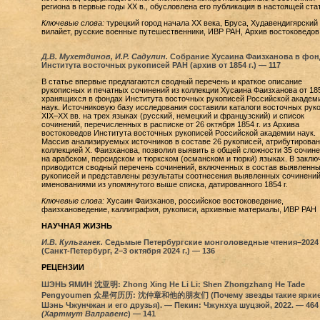
региона в первые годы XX в., обусловлена его публикация в настоящей ста
Ключевые слова:
турецкий город начала XX века, Бруса, Худавендигярский
вилайет, русские военные путешественники, ИВР РАН, Архив востоковедов
Д.В. Мухетдинов, И.Р. Садулин.
Собрание Хусаина Фаизханова в фон
Института восточных рукописей РАН (архив от 1854 г.) — 117
В статье впервые предлагаются сводный перечень и краткое описание
рукописных и печатных сочинений из коллекции Хусаина Фаизханова от 1854
хранящихся в фондах Института восточных рукописей Российской академ
наук. Источниковую базу исследования составили каталоги восточных рук
XIX–ХХ вв. на трех языках (русский, немецкий и французский) и список
сочинений, перечисленных в расписке от 26 октября 1854 г. из Архива
востоковедов Института восточных рукописей Российской академии наук.
Массив анализируемых источников в составе 26 рукописей, атрибутирова
коллекцией Х. Фаизханова, позволил выявить в общей сложности 35 сочин
на арабском, персидском и тюркском (османском и тюрки́) языках. В заклю
приводится сводный перечень сочинений, включенных в состав выявленн
рукописей и представлены результаты соотнесения выявленных сочинений
именованиями из упомянутого выше списка, датированного 1854 г.
Ключевые слова:
Хусаин Фаизханов, российское востоковедение,
фаизхановедение, каллиграфия, рукописи, архивные материалы, ИВР РАН
НАУЧНАЯ ЖИЗНЬ
И.В. Кульганек.
Седьмые Петербургские монголоведные чтения–2024
(Санкт-Петербург, 2–3 октября 2024 г.) — 136
РЕЦЕНЗИИ
ШЭНЬ ЯМИН 沈亚明: Zhong Xing He Li Li: Shen Zhongzhang He Tade
Pengyoumen 众星何历历: 沈仲章和他的朋友们 (Почему звезды такие яркие
Шэнь Чжунчжан и его друзья). — Пекин: Чжунхуа шуцзюй, 2022. — 464 
(Хартмут Валравенс
) — 141