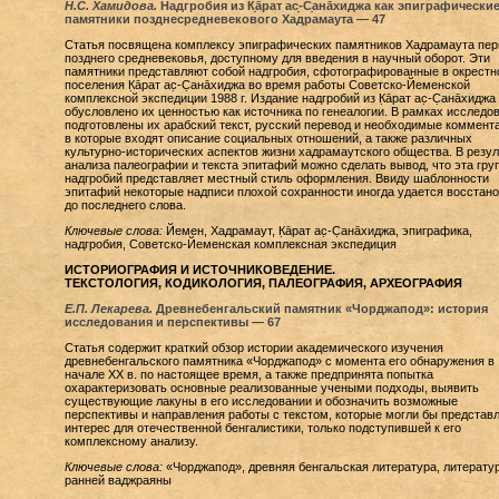
Н.С. Хамидова.
Надгробия из К̣āрат ас̣-С̣анāхиджа как эпиграфически
памятники позднесредневекового Хадрамаута — 47
Cтатья посвящена комплексу эпиграфических памятников Хадрамаута пер
позднего средневековья, доступному для введения в научный оборот. Эти
памятники представляют собой надгробия, сфотографированные в окрестн
поселения К̣āрат ас̣-С̣анāхиджа во время работы Советско-Йеменской
комплексной экспедиции 1988 г. Издание надгробий из К̣āрат ас̣-С̣анāхиджа
обусловлено их ценностью как источника по генеалогии. В рамках исследо
подготовлены их арабский текст, русский перевод и необходимые коммент
в которые входят описание социальных отношений, а также различных
культурно-исторических аспектов жизни хадрамаутского общества. В резул
анализа палеографии и текста эпитафий можно сделать вывод, что эта гру
надгробий представляет местный стиль оформления. Ввиду шаблонности
эпитафий некоторые надписи плохой сохранности иногда удается восстано
до последнего слова.
Ключевые слова:
Йемен, Хадрамаут, К̣āрат ас̣-С̣анāхиджа, эпиграфика,
надгробия, Советско-Йеменская комплексная экспедиция
ИСТОРИОГРАФИЯ И ИСТОЧНИКОВЕДЕНИЕ.
ТЕКСТОЛОГИЯ, КОДИКОЛОГИЯ, ПАЛЕОГРАФИЯ, АРХЕОГРАФИЯ
Е.П. Лекарева.
Древнебенгальский памятник «Чорджапод»: история
исследования и перспективы — 67
Статья содержит краткий обзор истории академического изучения
древнебенгальского памятника «Чорджапод» с момента его обнаружения в
начале XX в. по настоящее время, а также предпринята попытка
охарактеризовать основные реализованные учеными подходы, выявить
существующие лакуны в его исследовании и обозначить возможные
перспективы и направления работы с текстом, которые могли бы представ
интерес для отечественной бенгалистики, только подступившей к его
комплексному анализу.
Ключевые слова:
«Чорджапод», древняя бенгальская литература, литерату
ранней ваджраяны