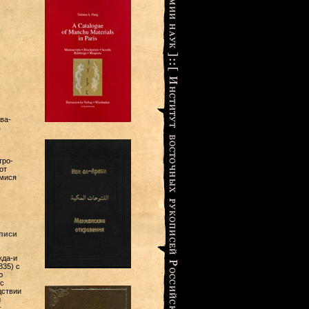
ва-
в
тро-
от
мися
писи
кда-и
835) с
ю
с
дствии
и
г