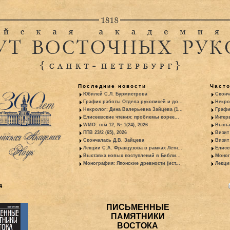
Последние новости
Част
Юбилей С.Л. Бурмистрова
Сконч
График работы Отдела рукописей и до...
Некро
Некролог: Дина Валерьевна Зайцева (1...
Графи
Елисеевские чтения: проблемы корее...
Интер
WMO: том 12, № 1(24), 2026
Выста
ППВ 23/2 (65), 2026
Визит
Скончалась Д.В. Зайцева
Визит 
Лекции С.А. Французова в рамках Летн...
Елисе
Выставка новых поступлений в Библи...
Моног
Монография: Японские древности (ист...
Лекци
4
ПИСЬМЕННЫЕ
ПАМЯТНИКИ
ВОСТОКА