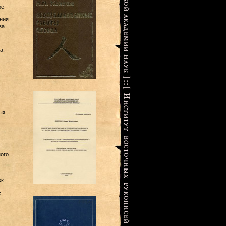
ое
ния
за
а,
ых
ного
к.
х