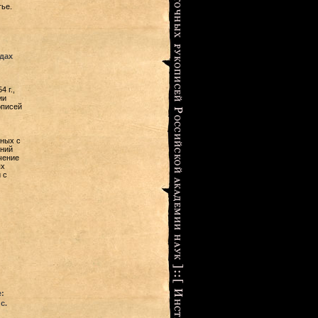
тье.
дах
 г.,
ии
описей
нных с
ений
чение
ых
 с
:
с.