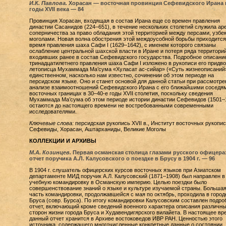
И.К. Павлова.
Хорасан — восточная провинция Сефевидского Ирана в
годы XVII века — 84
Провинция Хорасан, входящая в состав Ирана еще со времен правления
династии Сасанидов (224–651), в течение нескольких столетий служила ар
соперничества за право обладания этой территорией между персами, узбе
моголами. Новая волна обострения этой междоусобной борьбы приходится
время правления шаха Сафи I (1629–1642), с именем которого связаны
ослабление центральной шахской власти в Иране и потеря ряда территорий
входивших ранее в состав Сефевидского государства. Подробное описани
тринадцатилетнего правления шаха Сафи I изложено в рукописи его придво
летописца Мухаммада Ма’сума «Хуласат ас-сийар» («Суть жизнеописаний
единственном, насколько нам известно, сочинении об этом периоде на
персидском языке. Оно и станет основой для данной статьи при рассмотре
анализе взаимоотношений Сефевидского Ирана с его ближайшими соседя
восточных границах в 30–40-е годы XVII столетия, поскольку сведения
Мухаммада Ма’сума об этом периоде истории династии Сефевидов (1501–
остаются до настоящего времени не востребованными современными
исследователями.
Ключевые слова:
персидская рукопись XVII в., Институт восточных рукопис
Сефевиды, Хорасан, Аштарханиды, Великие Моголы
КОЛЛЕКЦИИ И АРХИВЫ
М.А. Козинцев.
Первая османская столица глазами русского офицера
отчет поручика А.Л. Калусовского о поездке в Брусу в 1904 г. — 96
В 1904 г. слушатель офицерских курсов восточных языков при Азиатском
департаменте МИД поручик А.Л. Калусовский (1871–1908) был направлен в
учебную командировку в Османскую империю. Целью поездки было
совершенствование знаний о языке и культуре изучаемой страны. Больша
часть командировки, продолжавшейся с мая по октябрь, проходила в город
Бруса (совр. Бурса). По итогу командировки Калусовским составлен подр
отчет, включающий кроме сведений военного характера описания различн
сторон жизни города Бруса и Худавендигярского вилайета. В настоящее вр
данный отчет хранится в Архиве востоковедов ИВР РАН. Ценностью этого
источника, содержащего многочисленные конкретные данные о состоянии