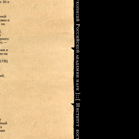
 30-е
еной
ками и
 на
,
е
рного
») —
нии и
ми на
1736)
ей,
:
я
е
обный
ых
емя