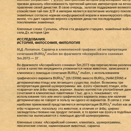
призван доказать обоснованность претензий цинских императоров на вечн
правление своей династии. В свою очередь, залогом поддержания великого
спокойствия-тай-пин 太平 в империи является воспитание молодого поколе
знамённых согласно нормам конфуцианской морали и маньчжурского обра
жизни, что дает гарантию верного служения династии последующими
поколениями знамённых.
Ключевые слова:
Сунъюнь, «Речи ста двадцати старцев», знамённые войск
сила
Дэ
, история Цин
ИССЛЕДОВАНИЯ.
ИСТОРИЯ, ФИЛОСОФИЯ, ФИЛОЛОГИЯ
М.Д. Лопатин.
Саранча в клинописной графике: об интерпретации
v
сочетания BURU
.mušen во фрагменте «Ассирийского сонника»
5
Sm.2073 — 37
Во фрагменте «Ассирийского сонника» Sm.2073 при перечислении различн
супов в качестве ингредиента упоминается некое животное, записанное в
v
клинописи с помощью сочетания BURU
.mušen, с использованием
5
v
графического варианта BURU
(ḪU.ERIM) вместо BURU
(NAM.ERIM) и
5
5
детерминатива птицы или летающего существа .mušen. Возможны три
интерпретации данной шумерограммы: акк.
iṣṣūru
«(мелкая) птица»,
erbu
«саранча» или
āribu
«ворон, ворона». Анализ контекстов употребления дан
сочетания в клинописных памятниках I тыс. до н.э. показывает, что
использование того или иного графического варианта знака или наличие
детерминатива не говорят в пользу ни одного из вариантов. В связи с этим
v
наиболее приемлемой представляется интерпретация BURU
.mušen как ак
5
erbu
«саранча», поскольку это животное, в отличие от
āribu
, широко
засвидетельствовано как продукт питания, в то время как
iṣṣūru
в подобны
контекстах выписывается с помощью другой шумерограммы.
Ключевые слова:
«Ассирийский сонник», клинопись, шумерограммы,
лексические списки, наименования животных, саранча