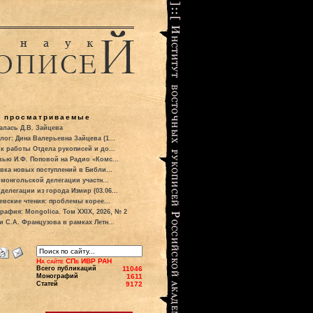
о просматриваемые
алась Д.В. Зайцева
лог: Дина Валерьевна Зайцева (1...
к работы Отдела рукописей и до...
вью И.Ф. Поповой на Радио «Комс...
вка новых поступлений в Библи...
 монгольской делегации участн...
делегации из города Измир (03.06...
евские чтения: проблемы корее...
рафия: Mongolica. Том XXIX, 2026, № 2
и С.А. Французова в рамках Летн...
На сайте СПб ИВР РАН
Всего публикаций
11046
Монографий
1611
Статей
9172