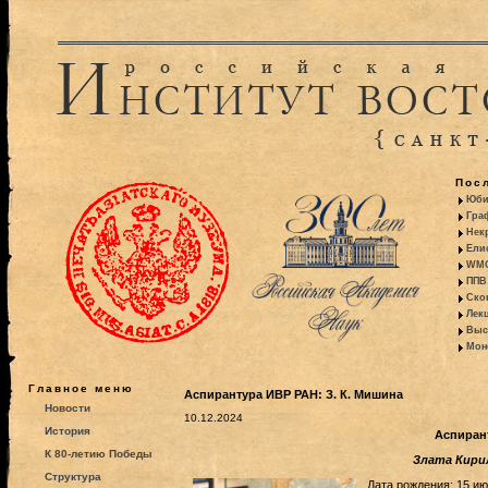
Пос
Юби
Гра
Некр
Ели
WMO:
ППВ 
Ско
Лекц
Выс
Моно
Главное меню
Аспирантура ИВР РАН: З. К. Мишина
Новости
10.12.2024
История
Аспиран
К 80-летию Победы
Злата Кири
Структура
Дата рождения: 15 ию