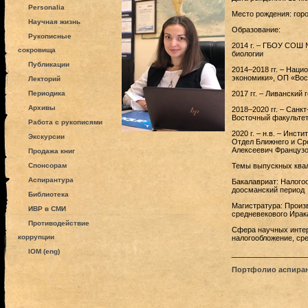
Personalia
Место рождения: гор
Научная жизнь
Образование:
Рукописные
2014 г. – ГБОУ СОШ 
сокровища
биологии
Публикации
2014–2018 гг. – Нац
экономики», ОП «Вос
Лекторий
Периодика
2017 гг. – Ливанский
Архивы
2018–2020 гг. – Санк
Восточный факультет
Работа с рукописями
2020 г. – н.в. – Инс
Экскурсии
Отдел Ближнего и Сре
Алексеевич Француз
Продажа книг
Спонсорам
Темы выпускных ква
Аспирантура
Бакалавриат: Налого
доосманский период
Библиотека
Магистратура: Произ
ИВР в СМИ
средневекового Ирак
Противодействие
Сфера научных интер
коррупции
налогообложение, ср
IOM (eng)
__________________
Портфолио аспира