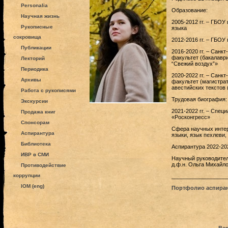
Personalia
Образование:
Научная жизнь
2005-2012 гг. – ГБО
Рукописные
языка
сокровища
2012-2016 гг. – ГБО
Публикации
2016-2020 гг. – Санк
факультет (бакалавр
Лекторий
“Свежий воздух”»
Периодика
2020-2022 гг. – Санк
Архивы
факультет (магистрат
авестийских текстов (
Работа с рукописями
Трудовая биография:
Экскурсии
2021-2022 гг. – Спе
Продажа книг
«Росконгресс»
Спонсорам
Сфера научных интер
Аспирантура
языки, язык пехлеви,
Библиотека
Аспирантура 2022-202
ИВР в СМИ
Научный руководител
д.ф.н. Ольга Михайл
Противодействие
коррупции
__________________
IOM (eng)
Портфолио аспира