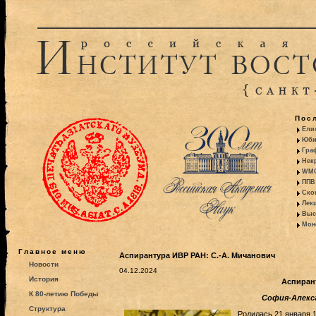
Пос
Ели
Юби
Гра
Некр
WMO:
ППВ 
Ско
Лекц
Выс
Моно
Главное меню
Аспирантура ИВР РАН: С.-А. Мичанович
Новости
04.12.2024
История
Аспиран
К 80-летию Победы
София-Алекс
Структура
Родилась 21 января 19