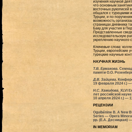
изучения научной деят
что основным занятием
восточных рукописей в
общался с турецкими и
Турции, и по поручен
возможность организа
страницах дневника та
Баку для участия в Пе
Представленные сведе
исследовательскую раб
укреплению научного с
Ключевые слова:
колле
Турции, европейские уч
турецкие научные кон
НАУЧНАЯ ЖИЗНЬ
Т.В. Ермакова.
Семнад
памяти О.О. Розенберг
Д.В. Зайцева.
Конфере
19 февраля 2024 г.) —
Н.С. Хамидова.
XLVI Е
лет российской науке:
10 апреля 2024 г.) — 1
РЕЦЕНЗИИ
Oguibénine B. A New Bu
Series — Opera Minora 
pp. (Е.А. Десницкая) 
IN MEMORIAM