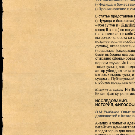
(«Чудища и божества
(«Проникновение в см
В статье представлен
(«Чудища и божества») 
«Фэн су тун и» 風俗通義 
конец II в. н.э.) со в
глава включает в себя
встречах человека со 
позднее вошли в собр
духов»), оказав влия
(«рассказы, [содержащ
были выбраны два разд
стихийно сформировавшие
первом случае Ин Шао 
такие культы, законод
автор убеждает читате
которых вырос культ, 
существ. Публикуемый
глубокое представлени
Ключевые слова:
Ин Ша
Китая, фэн су, религи
ИССЛЕДОВАНИЯ.
ИСТОРИЯ, ФИЛОСОФ
В.М. Рыбаков.
Опыт пе
должностей в Китае п
Анализ и попытка аде
китайских администра
плодотворна для пони
о социальных функциях