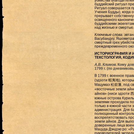
убийства благодетелей
буддийский ритуал пр
Ритуал совершается п
Учения Будды), когда 
прерывает собственну
освященного канониче
буддийскими экзегетам
над жизнью и смертью.
Ключевые слова:
эвтан
Васубандху, Яшомитра
смертный грех убийств
преждевременного око
ИСТОРИОГРАФИЯ И 
ТЕКСТОЛОГИЯ, КОДИ
А.В. Климов.
Кому дов
1799 г. (по дневнико
В 1799 г. военное пра
(эдзоти 蝦夷地), которы
Мацумаэ 松前藩, под сво
«восточные земли айн
айнов» (ниси эдзоти 
южные острова Куриль
землями проходила по 
только в южной части 
администрация. Для б
полноценный контроль 
воспрепятствовать про
земли айнов. Для вып
доверенные лица воен
Мацуда Дэндзю:ро: «Ра
руководителей экспеди