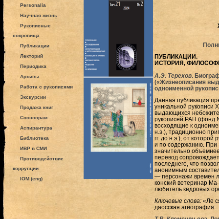
Personalia
Научная жизнь
Рукописные
сокровища
Полн
Публикации
Лекторий
ПУБЛИКАЦИИ.
ИСТОРИЯ, ФИЛОСОФ
Периодика
А.Э. Терехов
. Биогра
Архивы
(«Жизнеописания выд
Работа с рукописями
одноименной рукопис
Экскурсии
Данная публикация пр
уникальной рукописи X
Продажа книг
выдающихся небожител
Спонсорам
рукописей РАН (фонд 
восходящие к одноименн
Аспирантура
н.э.), традиционно пр
гг. до н.э.), от которо
Библиотека
и по содержанию. При 
ИВР в СМИ
значительно объемнее 
перевод сопровождает
Противодействие
последнего, что позво
коррупции
анонимным составител
— персонажи времен л
IOM (eng)
конский ветеринар Ма
любитель кедровых ор
Ключевые слова:
«Ле с
даосская агиография
Т.В. Клементьева.
Ло