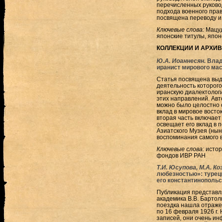
перечисленных руково
подхода военного прав
посвящена переводу и 
Ключевые слова:
Мацуд
японские титулы, япон
КОЛЛЕКЦИИ И АРХИ
Ю.А. Иоаннесян.
Влад
иранист мирового мас
Статья посвящена выд
деятельность которого
иранскую диалектологи
этих направлений. Авт
можно было целостно о
вклад в мировое восток
вторая часть включает
освещает его вклад в 
Азиатского Музея (нын
воспоминания самого 
Ключевые слова:
истор
фондов ИВР РАН
Т.И. Юсупова, М.А. Ко
любезностью»: турецк
его константинопольск
Публикация представл
академика В.В. Бартол
поездка нашла отражен
по 16 февраля 1926 г.
записей, они очень и