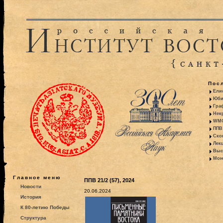
Пос
Ели
Юби
Гра
Некр
WMO:
ППВ 
Ско
Лекц
Выс
Моно
Главное меню
ППВ 21/2 (57), 2024
Новости
20.06.2024
История
К 80-летию Победы
Структура