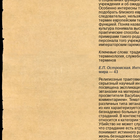
учреждения и об ожид
Особенно интересны те
подобрать близкого ев
следовательно, нельзя
термин европейским те
функцией. Поняв назва
культура понимала вы
практические способы
примерами такого род
персонала того учреж
императорским гаремо
Ключевые слова:
тради
терминология, служебн
терминов
Е.П. Островская.
Инт
мира — 43
Религиозные трактовк
серьезный научный ин
посвящена экспликации
эвтаназии на материал
просветителя Васубанд
комментарием». Темати
различных типа эвтана
из них характеризуетс
безнадежно больных р
страданий. В контекст
относится к категории
Убийство не может слу
что страдание есть а
понимают истинного р
жизнь безнадежно бол