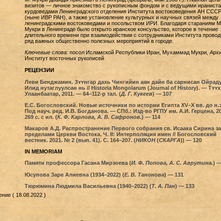
визитов — личное знакомство с рукописным фондом и с ведущими ираниста
курдоведами Ленинградского отделения Института востоковедения АН ССС
(ныне ИВР РАН), а также установление культурных и научных связей между
ленинградскими востоковедами и посольством ИРИ. Благодаря стараниям М
Мукри в Ленинграде было открыто иранское консульство, которое в течение
длительного времени при взаимодействии с сотрудниками Института провод
ряд важных общественно полезных мероприятий в городе.
Ключевые слова:
посол Исламской Республики Иран, Мухаммад Мукри, Архи
Институт восточных рукописей
РЕЦЕНЗИИ
Леви Бенджамин. Зʏʏнгар дахь Чингийин аян дайн ба сарнисан Ойрад
Илид нутаглуулсан нь // Historia Mongolarum (Journal of History). — Тʏʏх 
Улаанбаатар, 2011. — 64–112-р тал. (
Д. Г. Кукеев
) — 107
Е.С. Богословский. Новые источники по истории Египта XV–X вв. до н.э.
Под науч. ред. И.В. Богданова. — СПб.: Изд-во РГПУ им. А.И. Герцена, 2
269 с. с ил. (
К. Ф. Карлова, А. В. Сафронов.
) — 114
Макаров А.Д. Распространение Первого собрания св. Исаака Сирина за
пределами Церкви Востока. Ч. II: Интерполяция имен // Богословский
вестник. 2021. № 2 (вып. 41). С. 164–207. (
НИКОН
(
СКАРГА
)) — 120
IN MEMORIAM
Памяти профессора Гасана Мирзоева (
И. Ф. Попова, А. С. Аврутина.
) 
Юсупова Заре Алиевна (1934–2022) (
Е. В. Танонова
) — 131
Тюрюмина Людмила Васильевна (1940–2022) (
Т. А. Пан
) — 133
ние ( 18.08.2022 )