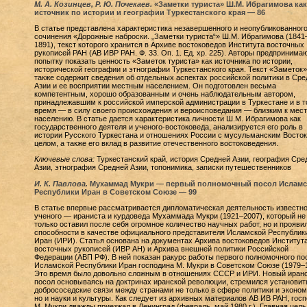
М. А. Козинцев, Р. Ю. Почекаев.
«Заметки туриста» Ш.М. Ибрагимова как
источник по истории и географии Туркестанского края — 86
В статье представлена характеристика незавершенного и неопубликованног
сочинения «Дорожные наброски. „Заметки туриста“» Ш.М. Ибрагимова (1841
1891), текст которого хранится в Архиве востоковедов Института восточных
рукописей РАН (АВ ИВР РАН. Ф. 33. Оп. 1. Ед. хр. 225). Авторы предпринима
попытку показать ценность «Заметок туриста» как источника по истории,
исторической географии и этнографии Туркестанского края. Текст «Заметок»
также содержит сведения об отдельных аспектах российской политики в Сре
Азии и ее восприятии местным населением. Он подготовлен весьма
компетентным, хорошо образованным и очень наблюдательным автором,
принадлежавшим к российской имперской администрации в Туркестане и в т
время — в силу своего происхождения и вероисповедания — близким к мес
населению. В статье дается характеристика личности Ш.М. Ибрагимова как
государственного деятеля и ученого-востоковеда, анализируется его роль в
истории Русского Туркестана и отношениях России с мусульманским Восток
целом, а также его вклад в развитие отечественного востоковедения.
Ключевые слова:
Туркестанский край, история Средней Азии, география Сре
Азии, этнография Средней Азии, топонимика, записки путешественников
И. К. Павлова.
Мухаммад Мукри — первый полномочный посол Исламс
Республики Иран в Советском Союзе — 99
В статье впервые рассматривается дипломатическая деятельность известно
ученого — ираниста и курдоведа Мухаммада Мукри (1921–2007), который не
только оставил после себя огромное количество научных работ, но и прояви
способности в качестве официального представителя Исламской Республик
Иран (ИРИ). Статья основана на документах Архива востоковедов Институт
восточных рукописей (ИВР АН) и Архива внешней политики Российской
Федерации (АВП РФ). В ней показан ракурс работы первого полномочного по
Исламской Республики Иран господина М. Мукри в Советском Союзе (1979–1
Это время было довольно сложным в отношениях СССР и ИРИ. Новый иран
посол основываясь на доктринах иранской революции, стремился установит
добрососедские связи между странами не только в сфере политики и эконом
но и науки и культуры. Как следует из архивных материалов АВ ИВ РАН, гос
М. Мукри дважды приезжал в Ленинград (февраль, май 1980 г.). Главная цель