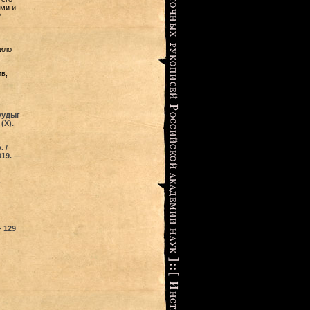
ми и
Р
.
ило
в,
уудыг
(Х).
 /
019. —
— 129