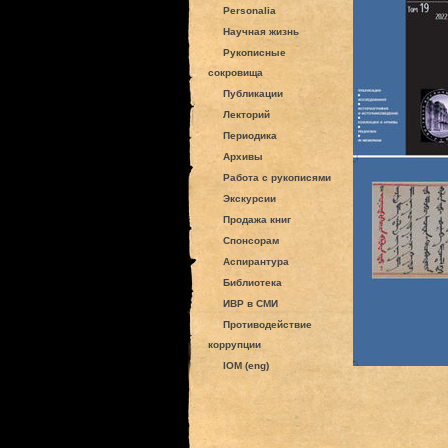
Personalia
Научная жизнь
Рукописные
сокровища
Публикации
Лекторий
Периодика
Архивы
Работа с рукописями
Экскурсии
Продажа книг
Спонсорам
Аспирантура
Библиотека
ИВР в СМИ
Противодействие
коррупции
IOM (eng)