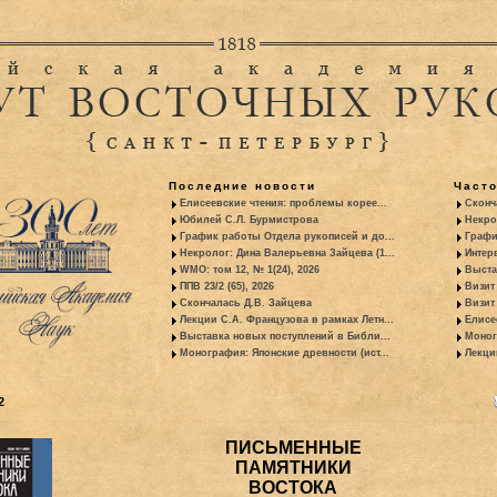
Последние новости
Част
Елисеевские чтения: проблемы корее...
Сконч
Юбилей С.Л. Бурмистрова
Некро
График работы Отдела рукописей и до...
Графи
Некролог: Дина Валерьевна Зайцева (1...
Интер
WMO: том 12, № 1(24), 2026
Выста
ППВ 23/2 (65), 2026
Визит
Скончалась Д.В. Зайцева
Визит 
Лекции С.А. Французова в рамках Летн...
Елисе
Выставка новых поступлений в Библи...
Моног
Монография: Японские древности (ист...
Лекци
2
ПИСЬМЕННЫЕ
ПАМЯТНИКИ
ВОСТОКА