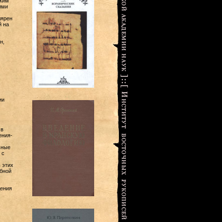
ским
ими
лярен
й на
н,
ии
 в
ения-
ьные
 с
 этих
обной
дения