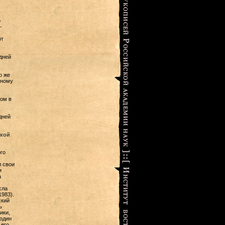
о
–
ют
дней
о же
тному
ом в
дней
кой
го
л свои
и
а
сла
983).
ский
ь
ики,
подин
 его