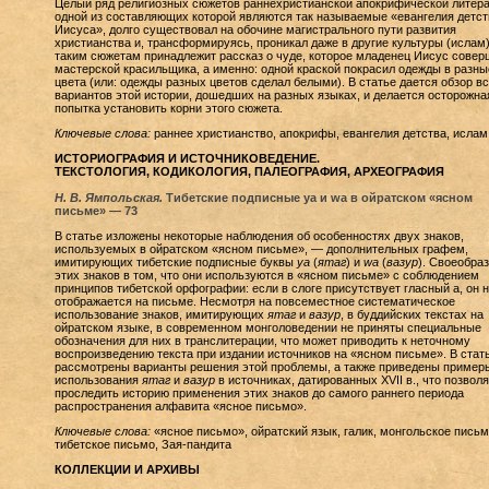
Целый ряд религиозных сюжетов раннехристианской апокрифической литера
одной из составляющих которой являются так называемые «евангелия детст
Иисуса», долго существовал на обочине магистрального пути развития
христианства и, трансформируясь, проникал даже в другие культуры (ислам)
таким сюжетам принадлежит рассказ о чуде, которое младенец Иисус совер
мастерской красильщика, а именно: одной краской покрасил одежды в разны
цвета (или: одежды разных цветов сделал белыми). В статье дается обзор в
вариантов этой истории, дошедших на разных языках, и делается осторожна
попытка установить корни этого сюжета.
Ключевые слова:
раннее христианство, апокрифы, евангелия детства, ислам
ИСТОРИОГРАФИЯ И ИСТОЧНИКОВЕДЕНИЕ.
ТЕКСТОЛОГИЯ, КОДИКОЛОГИЯ, ПАЛЕОГРАФИЯ, АРХЕОГРАФИЯ
Н. В. Ямпольская.
Тибетские подписные ya и wa в ойратском «ясном
письме» — 73
В статье изложены некоторые наблюдения об особенностях двух знаков,
используемых в ойратском «ясном письме», — дополнительных графем,
имитирующих тибетские подписные буквы
ya
(
ятаг
) и
wa
(
вазур
). Своеобра
этих знаков в том, что они используются в «ясном письме» с соблюдением
принципов тибетской орфографии: если в слоге присутствует гласный a, он 
отображается на письме. Несмотря на повсеместное систематическое
использование знаков, имитирующих
ятаг
и
вазур
, в буддийских текстах на
ойратском языке, в современном монголоведении не приняты специальные
обозначения для них в транслитерации, что может приводить к неточному
воспроизведению текста при издании источников на «ясном письме». В стат
рассмотрены варианты решения этой проблемы, а также приведены пример
использования
ятаг
и
вазур
в источниках, датированных XVII в., что позволя
проследить историю применения этих знаков до самого раннего периода
распространения алфавита «ясное письмо».
Ключевые слова:
«ясное письмо», ойратский язык, галик, монгольское письм
тибетское письмо, Зая-пандита
КОЛЛЕКЦИИ И АРХИВЫ