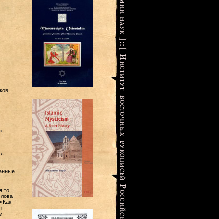
ков
о
с
 с
санные
 то,
слова
 «Как
н
м