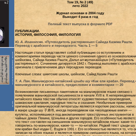
Том 19, № 2 (49)
лето 2022
Журнал основан в 2004 году
Выходит 4 раза в год
Полный текст выпуска в формате PDF
ПУБЛИКАЦИИ.
ИСТОРИЯ, ФИЛОСОФИЯ, ФИЛОЛОГИЯ
Ю. А. Иоаннесян.
«Путеводитель растерянных» Сайида Казима Рашти.
Перевод с арабского и персидского. Часть 1 — 5
Настоящая статья представляет собой публикацию со вступлением и
комментариями перевода части ценного сочинения одного из основоположни
шейхизма, Сайида Казима Рашти,
Далил ал-мутахаййирин
(«Путеводитель
растерянных»). Сочинение датируется 1842 г. Перевод выполнен с арабског
оригинала с привлечением двух персидских переводов.
Ключевые слова:
шиитские школы, шейхизм, Сайид Казим Рашти
Т. А. Пан.
Маньчжурско-китайский
цзыди шу
«Как ели краба». Перевод 
маньчжурского и китайского, предисловие и комментарии — 20
Возникновение письменных памятников на маньчжурском языке связано с
появлением маньчжурской письменности в начале XVII в. К непереведенным
китайского языка текстам обычно относят художественные произведения,
шаманские камлания, народные тексты и сказания. Необычным примером
оригинальной маньчжурской литературы являются короткие рассказы, напи
в жанре цзыди шу 子弟书, иногда переводимом как «молодежные книги» —
куплеты, исполнявшиеся под аккомпанемент трехструнных инструментов в
чайных домах Пекина, Шэньяна и других городов. Его особенностью является
что текст составлен на смешанном маньчжурско-китайском языке: какие-то 
говорились по-маньчжурски, какие-то — по-китайски. Редкий текст цзыди шу
ели краба» был издан С. Вэдли в 1991 г. Его особенностью является то, что о
записан на обоих языках и является примером смешанного языка, на которо