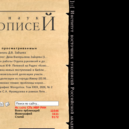
о просматриваемые
алась Д.В. Зайцева
лог: Дина Валерьевна Зайцева (1...
к работы Отдела рукописей и до...
вью И.Ф. Поповой на Радио «Комс...
вка новых поступлений в Библи...
 монгольской делегации участн...
делегации из города Измир (03.06...
евские чтения: проблемы корее...
рафия: Mongolica. Том XXIX, 2026, № 2
и С.А. Французова в рамках Летн...
На сайте СПб ИВР РАН
Всего публикаций
11046
Монографий
1611
Статей
9172