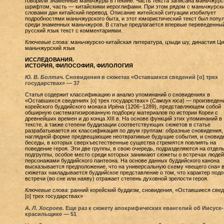
говорили знаменные маньчжуры в Пекине. Часть текста записана маньчжур
шрифтом, часть — китайскими иероглифами. При этом рядом с маньчжурск
словами дан китайский перевод. Описание житейской ситуации изобилует
подробностями маньчжурского быта, и этот юмористический текст был попу
среди знаменных маньчжуров. В статье предлагается впервые переведенны
русский язык текст с комментариями.
Ключевые слова:
маньчжурско-китайская литература, цзыди шу, династия Ци
маньчжурский язык
ИССЛЕДОВАНИЯ.
ИСТОРИЯ, ФИЛОСОФИЯ, ФИЛОЛОГИЯ
Ю. В. Болтач.
Сновидения в сюжетах «Оставшихся сведений [о] трех
государствах» — 37
Статья содержит классификацию и анализ упоминаний о сновидениях в
«Оставшихся сведениях [о] трех государствах» (
Самгук юса
) — произведен
корейского буддийского монаха Ирёна (1206–1289), представляющем собой
обширную систематизированную подборку материалов по истории Кореи с
древнейших времен и до конца XIII в. На основе функций этих упоминаний в
тексте, а также степени буддизации соответствующих сюжетов в статье
разрабатывается их классификация по двум группам: образные сновидения,
наглядной форме предвещающие неотвратимые будущие события, и сновид
беседы, в которых сверхъестественные существа стремятся повлиять на
поведение героя. Эти две группы, в свою очередь, подразделяются на отдел
подгруппы, особое место среди которых занимают сюжеты о встречах людей
персонажами буддийского пантеона. На основе данных буддийского канона
высказывается предположение, что на универсальную схему «вещего сна» в
сюжетах накладывается буддийское представление о том, что характер под
встречи (во сне или наяву) отражает степень духовной зрелости героя.
Ключевые слова:
ранний корейский буддизм, сновидения, «Оставшиеся све
[о] трех государствах»
А. Л. Хосроев.
Еще раз к сюжету апокрифических евангелий об Иисусе-
красильщике — 51