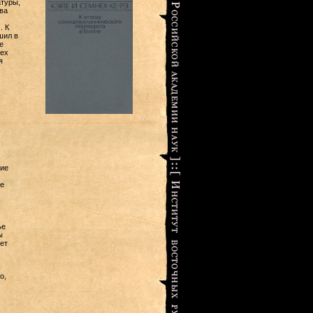
туры,
ва
. К
шил в
е
сех
я
зие
не
ье
ы
ет
о,