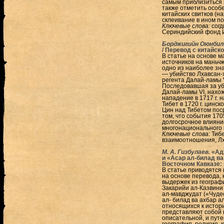
самым приблизиться к
также отметить особ
китайских свитков (н
склеивание в ином пор
Ключевые слова:
согд
Сериндийский фонд И
Борджигийн Оюнбил
/ Перевод с китайско
В статье на основе 
источников на маньч
одно из наиболее зн
— убийство Лхавсан-х
регента Далай-ламы 
Последовавшая за уби
Далай-ламы VI, нахож
нападение в 1717 г. н
Тибет в 1720 г. цинс
Цин над Тибетом пос
том, что события 170
долгосрочное влияни
многонационального г
Ключевые слова:
Тибе
взаимоотношения, Лх
М. А. Гизбулаев.
«Ад
и «Асар ал-билад ва
Восточном Кавказе:
В статье приводятся н
на основе перевода,
выдержек из географ
Закарийи ал-Казвини 
ал-мавджудат («Чуде
ал- билад ва ахбар а
относящихся к истор
представляют собой 
описательной, и пут