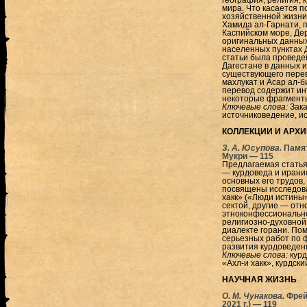
география, религия, 
мира. Что касается п
хозяйственной жизни 
Хамида ал-Гарнати, п
Каспийском море, Дер
оригинальных данных,
населенных пунктах Д
статьи была проведе
Дагестане в данных 
существующего перево
махлукат и Асар ал-б
перевод содержит ин
некоторые фрагменты 
Ключевые слова:
Зака
источниковедение, ис
КОЛЛЕКЦИИ И АРХ
З. А. Юсупова.
Памя
Мукри — 115
Предлагаемая статья 
— курдоведа и ирани
основных его трудов,
посвящены исследова
хакк» («Люди истины»
сектой, другие — отн
этноконфессионально
религиозно-духовной
диалекте горани. По
серьезных работ по ф
развития курдоведен
Ключевые слова:
курд
«Ахл-и хакк», курдск
НАУЧНАЯ ЖИЗНЬ
О. М. Чунакова.
Фрей
2021 г.) — 119