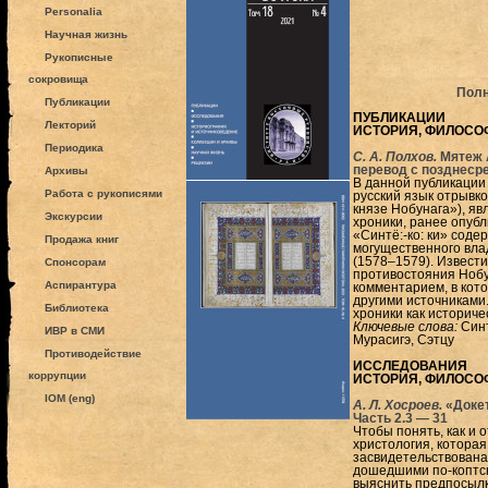
Personalia
Научная жизнь
Рукописные
сокровища
Полн
Публикации
ПУБЛИКАЦИИ
Лекторий
ИСТОРИЯ, ФИЛОСО
Периодика
С. А. Полхов.
Мятеж 
перевод с позднеср
Архивы
В данной публикации
Работа с рукописями
русский язык отрывков
князе Нобунага»), я
Экскурсии
хроники, ранее опуб
«Синтё:-ко: ки» соде
Продажа книг
могущественного вла
(1578–1579). Извест
Спонсорам
противостояния Нобу
Аспирантура
комментарием, в кото
другими источниками.
Библиотека
хроники как историче
Ключевые слова:
Синт
ИВР в СМИ
Мурасигэ, Сэтцу
Противодействие
ИССЛЕДОВАНИЯ
коррупции
ИСТОРИЯ, ФИЛОСО
IOM (eng)
А. Л. Хосроев.
«Докет
Часть 2.3 — 31
Чтобы понять, как и 
христология, котора
засвидетельствована п
дошедшими по-коптски
выяснить предпосылки 