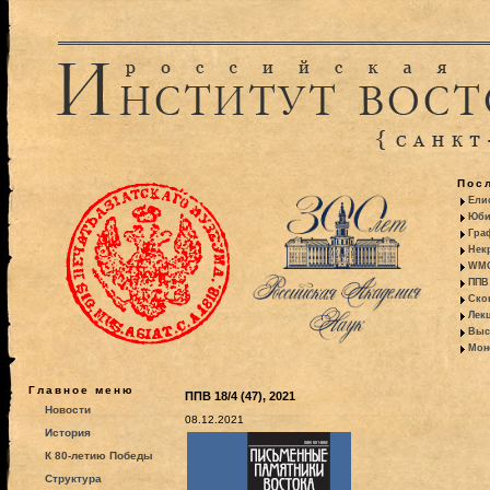
Пос
Ели
Юби
Гра
Некр
WMO:
ППВ 
Ско
Лекц
Выс
Моно
Главное меню
ППВ 18/4 (47), 2021
Новости
08.12.2021
История
К 80-летию Победы
Структура