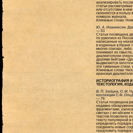
анализировать послан
статьи рассматривае
или отсутствие в нем
склоняется в пользу
номерах журнала.
Ключевые слова:
Новы
Ю. А. Иоаннесян.
Дв
— 53
Статья посвящена дв
по рукописи из Росси
написанные на неизв
в изданные в Иране т
многих списках, либ
понимают их смысла, 
диалектологии (перси
другими бейтами «Ди
выдвигаются гипотез
эти туманные стихи, 
Ключевые слова:
Низа
иранская диалектоло
ИСТОРИОГРАФИЯ И
ТЕКСТОЛОГИЯ, КОД
В. П. Зайцев, О. М. 
коллекции С.Ф. Оль
— 76
Статья посвящена ре
недавно обнаруженн
фрагментами, написа
свитках с китайским 
текстов позволило и
тексту популярной в 
определить порядок 
соединить новые сог
предложить порядок 