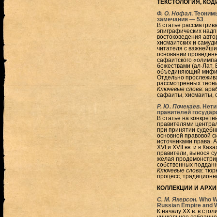
ТЕКСТОЛОГИЯ, КОД
Ф. О. Нофал
. Теони
замечания — 53
В статье рассматрив
эпиграфических надп
востоковедения авто
хисмаитских и самуди
читателя с важнейши
основании проведенн
сафаитского «олимпа
божествами (ал-Лат, 
объединяющий мифиче
Отдельно прослежив
рассмотренных теони
Ключевые слова
: ара
сафаиты, хисмаиты, 
Р. Ю. Почекаев.
Нети
правителей государс
В статье на конкрет
правителями централ
при принятии судебн
основной правовой си
источниками права. А
XVI и XVII вв. и в Ка
правители, вынося с
желая продемонстрир
собственных подданн
Ключевые слова
: тюр
процесс, традиционн
КОЛЛЕКЦИИ И АРХ
С. М. Якерсон.
Who Wa
Russian Empire and 
К началу XX в. в ст