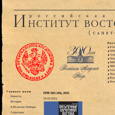
Пос
Ели
Юби
Гра
Некр
WMO:
ППВ 
Ско
Лекц
Выс
Моно
Главное меню
ППВ 18/1 (44), 2021
Новости
16.03.2021
История
К 80-летию Победы
Структура