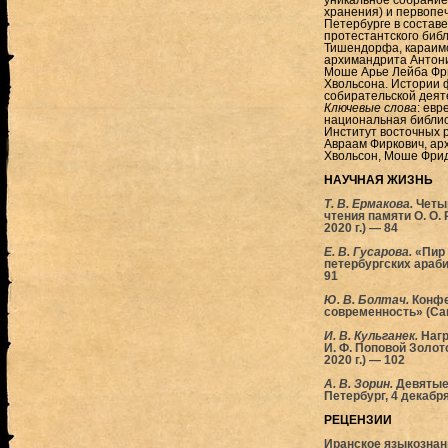
уникальное собрание
хранения) и первопеча
Петербурге в составе
протестантского биб
Тишендорфа, караимс
архимандрита Антони
Моше Арье Лейба Фр
Хвольсона. Истории 
собирательской деят
Ключевые слова
: евр
национальная библио
Институт восточных 
Авраам Фиркович, ар
Хвольсон, Моше Фри
НАУЧНАЯ ЖИЗНЬ
Т. В. Ермакова.
Четы
чтения памяти О. О.
2020 г.) — 84
Е. В. Гусарова.
«Пир 
петербургских арабис
91
Ю. В. Болтач.
Конфе
современность» (Санк
И. В. Кульганек.
Наг
И. Ф. Поповой Золот
2020 г.) — 102
А. В. Зорин.
Девятые 
Петербург, 4 декабря
РЕЦЕНЗИИ
Иранское языкознан