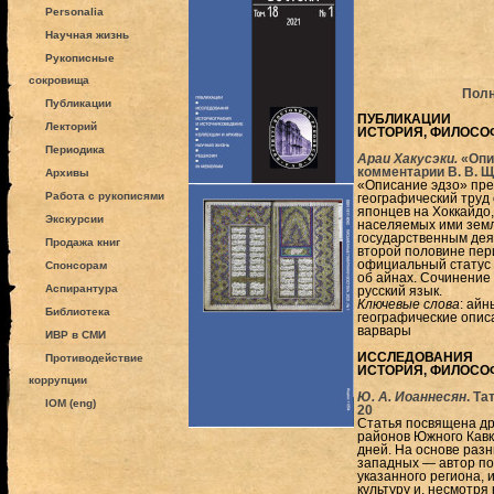
Personalia
Научная жизнь
Рукописные
сокровища
Полн
Публикации
ПУБЛИКАЦИИ
Лекторий
ИСТОРИЯ, ФИЛОСО
Периодика
Араи Хакусэки.
«Опис
комментарии В. В. Щ
Архивы
«Описание эдзо» пре
Работа с рукописями
географический труд
японцев на Хоккайдо,
Экскурсии
населяемых ими земл
государственным деят
Продажа книг
второй половине пер
официальный статус 
Спонсорам
об айнах. Сочинение
Аспирантура
русский язык.
Ключевые слова
: айн
Библиотека
географические описа
варвары
ИВР в СМИ
ИССЛЕДОВАНИЯ
Противодействие
ИСТОРИЯ, ФИЛОСО
коррупции
Ю. А. Иоаннесян
. Т
IOM (eng)
20
Статья посвящена др
районов Южного Кавк
дней. На основе разн
западных — автор по
указанного региона,
культуру и, несмотря