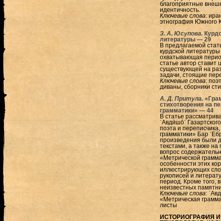
благоприятные внешн
идентичность.
Ключевые слова
: ира
этнография Южного 
З. А. Юсупова.
Курдс
литературы — 29
В предлагаемой стат
курдской литературы
охватывающая период
статье автор ставит 
существующей на раз
задачи, стоящие пер
Ключевые слова
: поэ
диваны, сборники ст
А. Д. Притула.
«Грам
стихотворения на п
грамматики» — 44
В статье рассматрив
ʿAвдӣшōʿ Газартского
поэта и переписчика
грамматики» Бар ʿEб
произведения были 
текстами, а также н
вопрос содержательн
«Метрической грамма
особенности этих кор
иллюстрирующих сло
рукописей и литерат
период. Кроме того, 
неизвестных памятни
Ключевые слова
: ʿAв
«Метрическая грамма
листы
ИСТОРИОГРАФИЯ И