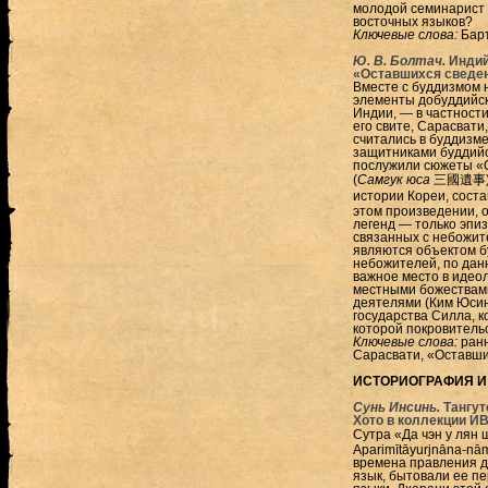
молодой семинарист 
восточных языков?
Ключевые слова:
Барт
Ю. В. Болтач.
Индий
«Оставшихся сведени
Вместе с буддизмом 
элементы добуддийск
Индии, — в частности
его свите, Сарасвати
считались в буддизм
защитниками буддийс
послужили сюжеты «О
(
Самгук юса
三國遺事) —
истории Кореи, сост
этом произведении, 
легенд — только эпи
связанных с небожит
являются объектом б
небожителей, по дан
важное место в идео
местными божествами
деятелями (Ким Юсин
государства Силла, к
которой покровитель
Ключевые слова:
ранн
Сарасвати, «Оставшие
ИСТОРИОГРАФИЯ И
Сунь Инсинь.
Тангут
Хото в коллекции И
Сутра «Да чэн у лян
Aparimītāyurjnāna-nā
времена правления д
язык, бытовали ее пе