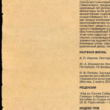
список восточносири
(Эвангелион), предна
церковный литургичес
миниатюры были доба
миниатюрами содержа
осуществившего его. 
как «новые изображе
иконографические ос
позволяют увидеть в
присутствовавшие в 
(Восточносирийской К
этом «реставратор» 
обычно сопровождали
элементом художеств
Ключевые слова:
cири
рукописный декор, п
НАУЧНАЯ ЖИЗНЬ
В. П. Иванов.
Лектор
Ю. А. Иоаннесян
. К
Петербург, 19 феврал
И. Ф. Попова.
Заседа
развития российско
«Хранители культурн
(Москва, 2 марта 2020
РЕЦЕНЗИИ
‘Абд ас-Салам Сайид
Синнар» («Факихи и 
матабиа ас-Судан ли
(
И. В. Герасимов
) — 
ИНДЕКС ППВ