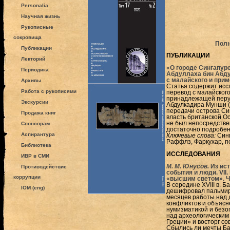
Personalia
Научная жизнь
Рукописные
сокровища
Полн
Публикации
ПУБЛИКАЦИИ
Лекторий
«О городе Сингапуре
Периодика
Абдуллаха бин Абду
с малайского и прим
Архивы
Статья содержит исс
Работа с рукописями
перевод с малайского
принадлежащей перу 
Экскурсии
Абдулкадира Мунши (
передачи острова Си
Продажа книг
власть британской Ос
не был непосредстве
Спонсорам
достаточно подробен
Аспирантура
Ключевые слова:
Синг
Раффлз, Фаркухар, по
Библиотека
ИССЛЕДОВАНИЯ
ИВР в СМИ
М. М. Юнусов.
Из ист
Противодействие
события и люди. VII
коррупции
«высшим светом». Ча
В середине XVIII в.
IOM (eng)
дешифровал пальмирс
месяцев работы над 
конфликтов и объясн
нумизматикой и безо
над археологическим
Греции» и восторг с
Сбылись ли мечты Бар