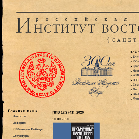
Пос
Ели
Юби
Гра
Некр
WMO:
ППВ 
Ско
Лекц
Выс
Моно
Главное меню
ППВ 17/2 (41), 2020
Новости
20.09.2020
История
К 80-летию Победы
Структура