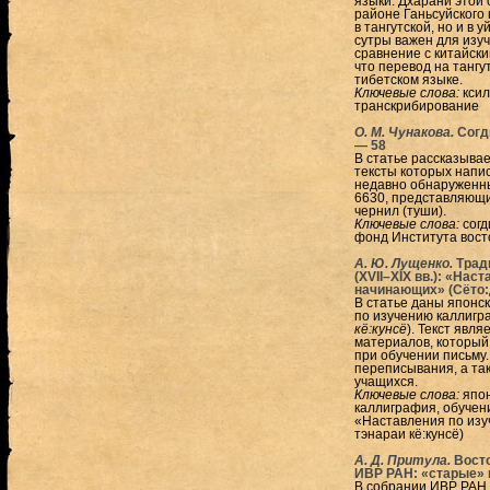
языки. Дхарани этой 
районе Ганьсуйского 
в тангутской, но и в 
сутры важен для изу
сравнение с китайск
что перевод на тангу
тибетском языке.
Ключевые слова:
ксил
транскрибирование
О. М. Чунакова.
Согди
— 58
В статье рассказывае
тексты которых напи
недавно обнаруженн
6630, представляющи
чернил (туши).
Ключевые слова:
согд
фонд Института вост
А. Ю. Лущенко.
Трад
(XVII–XIX вв.): «На
начинающих» (Сёто:д
В статье даны японск
по изучению каллигр
кё:кунсё
). Текст явл
материалов, который 
при обучении письму
переписывания, а так
учащихся.
Ключевые слова:
япон
каллиграфия, обучени
«Наставления по изу
тэнараи кё:кунсё)
А. Д. Притула.
Восто
ИВР РАН: «старые» 
В собрании ИВР РАН 