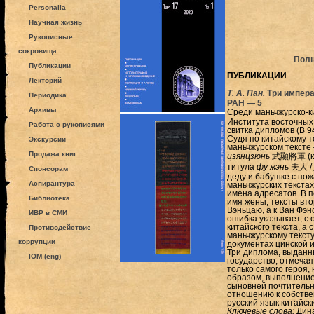
Personalia
Научная жизнь
Рукописные
сокровища
Полн
Публикации
ПУБЛИКАЦИИ
Лекторий
Т. А. Пан.
Три импер
Периодика
РАН — 5
Архивы
Среди маньчжурско-к
Института восточных
Работа с рукописями
свитка дипломов (В 9
Судя по китайскому т
Экскурсии
маньчжурском тексте
Продажа книг
цзянцзюнь
武顯將軍 (кит
титула
фу жэнь
夫人 /
Спонсорам
деду и бабушке с пож
Аспирантура
маньчжурских текста
имена адресатов. В п
Библиотека
имя жены, тексты вто
Вэньцаю, а к Ван Фэн
ИВР в СМИ
ошибка указывает, с 
китайского текста, а
Противодействие
маньчжурскому текст
коррупции
документах цинской и
Три диплома, выданны
IOM (eng)
государство, отмечая
только самого героя, 
образом, выполнение
сыновней почтительно
отношению к собстве
русский язык китайск
Ключевые слова:
Дина