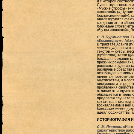
и с которой соотнося
Существуют нескольк
«Чуские строфы» («Чу
чжанцзюй» («„Чуские
[разъяснениями]»), со
анализируются факти
создания этого сборн
Ключевые слова:
кита
«Чу цы чжанцзюй», В
С. Л. Бурмистров.
Ти
«Компендиуме Абхи
В трактате Асанги (I
samuccaya
) рассматр
текстов — сутры, пес
(
vyākaraṇa
), гатхи (
gā
(
nidāna
), предания (
a
прежних рождениях Б
рассказы о чудесах (
a
различные средства 
освобождение живых 
является поэтому од
бодхисаттвы, и в соо
«искусности в средств
проявления свойстве
отличие от индуистск
обращается в первую
предлагая слушателя
как стотра в сжатом 
восхваляемом в ней б
Ключевые слова:
дида
идеал бодхисаттвы, 
ИСТОРИОГРАФИЯ И
С. М. Якерсон.
«Изгот
характеристике рабо