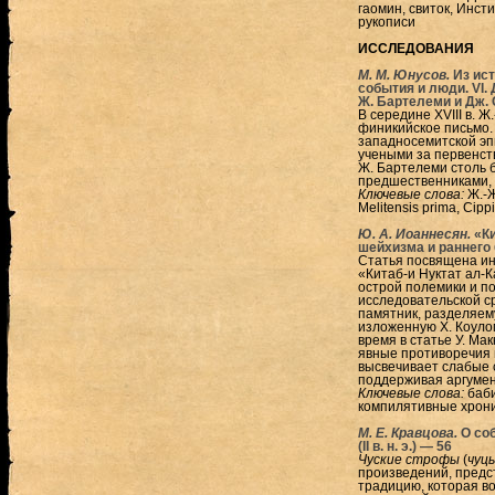
гаомин, свиток, Инст
рукописи
ИССЛЕДОВАНИЯ
М. М. Юнусов.
Из ис
события и люди. VI.
Ж. Бартелеми и Дж. 
В середине XVIII в. 
финикийское письмо.
западносемитской эп
учеными за первенст
Ж. Бартелеми столь 
предшественниками, 
Ключевые слова:
Ж.-Ж
Melitensis prima, Cippi
Ю. А. Иоаннесян.
«Ки
шейхизма и раннего
Статья посвящена ин
«Китаб-и Нуктат ал-
острой полемики и п
исследовательской ср
памятник, разделяем
изложенную Х. Коуло
время в статье У. Ма
явные противоречия 
высвечивает слабые 
поддерживая аргумен
Ключевые слова:
баби
компилятивные хрон
М. Е. Кравцова.
О со
(II в. н. э.) — 56
Чуские строфы
(
чуц
произведений, предс
традицию, которая возн