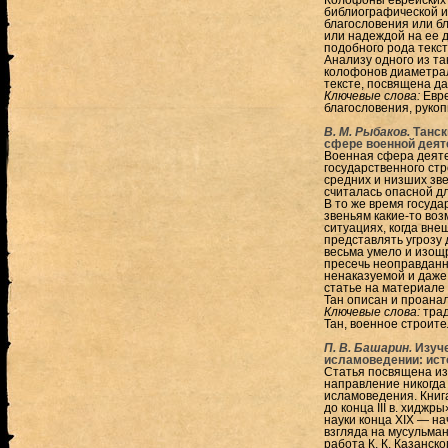
Колофоны еврейских 
библиографической и
благословения или б
или надеждой на ее 
подобного рода текст
Анализу одного из та
колофонов диаметрал
тексте, посвящена да
Ключевые слова:
Евре
благословения, рукоп
В. М. Рыбаков.
Танск
сфере военной деят
Военная сфера деяте
государственного ст
средних и низших зве
считалась опасной д
В то же время госуд
звеньям какие-то во
ситуациях, когда вн
представлять угрозу 
весьма умело и изощ
пресечь неоправданн
ненаказуемой и даже
статье на материале
Тан описан и проанал
Ключевые слова:
трад
Тан, военное строит
П. В. Башарин.
Изуче
исламоведении: ист
Статья посвящена из
направление никогда
исламоведения. Книга
до конца III в. хидж
науки конца XIX — н
взгляда на мусульман
работа К. К. Казанск