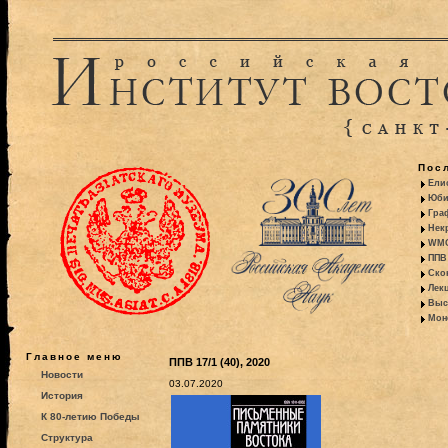
Пос
Ели
Юби
Гра
Некр
WMO:
ППВ 
Ско
Лекц
Выс
Моно
Главное меню
ППВ 17/1 (40), 2020
Новости
03.07.2020
История
К 80-летию Победы
Структура