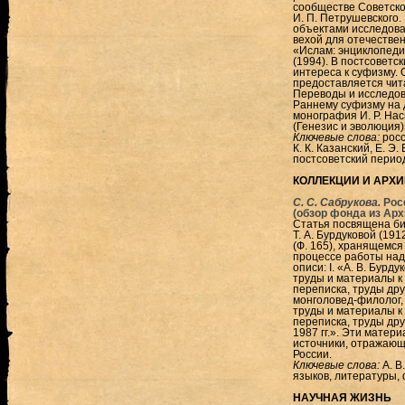
сообществе Советско
И. П. Петрушевского.
объектами исследова
вехой для отечестве
«Ислам: энциклопеди
(1994). В постсоветс
интереса к суфизму.
предоставляется чита
Переводы и исследов
Раннему суфизму на
монография И. Р. На
(Генезис и эволюция)
Ключевые слова:
росс
К. К. Казанский, Е. Э
постсоветский период,
КОЛЛЕКЦИИ И АРХ
С. С. Сабрукова.
Росс
(обзор фонда из Ар
Статья посвящена био
Т. А. Бурдуковой (19
(Ф. 165), хранящемся
процессе работы над
описи: I. «А. В. Бур
труды и материалы к 
переписка, труды други
монголовед-филолог,
труды и материалы к 
переписка, труды дру
1987 гг.». Эти матер
источники, отражающ
России.
Ключевые слова:
А. В
языков, литературы,
НАУЧНАЯ ЖИЗНЬ