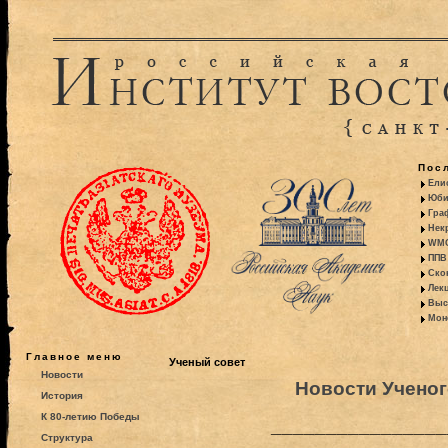
Пос
Ели
Юби
Гра
Некр
WMO:
ППВ 
Ско
Лекц
Выс
Моно
Главное меню
Ученый совет
Новости
Новости Ученог
История
К 80-летию Победы
________________
Структура