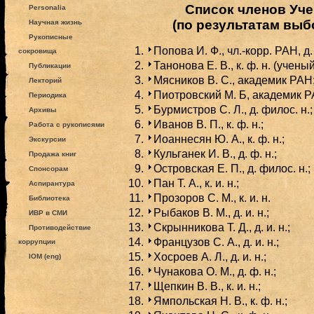
Список членов Уче
Personalia
(по результатам выбо
Научная жизнь
Рукописные
Попова И. Ф., чл.-корр. РАН, д.
сокровища
Танонова Е. В., к. ф. н. (учены
Публикации
Мясников В. С., академик РАН
Лекторий
Пиотровский М. Б, академик Р
Периодика
Бурмистров С. Л., д. филос. н.;
Архивы
Иванов В. П., к. ф. н.;
Работа с рукописями
Иоаннесян Ю. А., к. ф. н.;
Экскурсии
Кульганек И. В., д. ф. н.;
Продажа книг
Островская Е. П., д. филос. н.;
Спонсорам
Пан Т. А., к. и. н.;
Аспирантура
Прозоров С. М., к. и. н.
Библиотека
Рыбаков В. М., д. и. н.;
ИВР в СМИ
Скрынникова Т. Д., д. и. н.;
Противодействие
Французов С. А., д. и. н.;
коррупции
Хосроев А. Л., д. и. н.;
IOM (eng)
Чунакова О. М., д. ф. н.;
Щепкин В. В., к. и. н.;
Ямпольская Н. В., к. ф. н.;