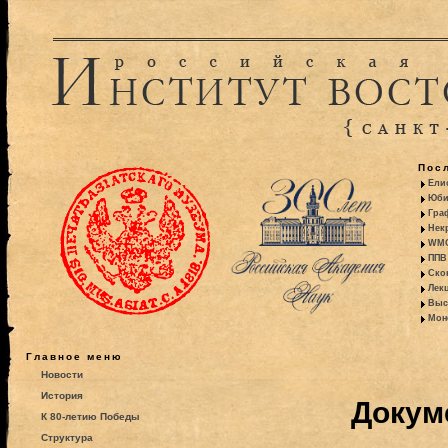
Пос
Ели
Юби
Гра
Некр
WMO:
ППВ 
Ско
Лекц
Выс
Моно
Главное меню
Новости
История
Докум
К 80-летию Победы
Структура