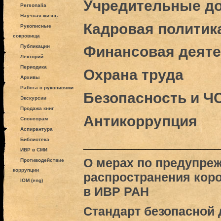
Учредительные д
Personalia
Научная жизнь
Кадровая политик
Рукописные
сокровища
Публикации
Финансовая деят
Лекторий
Периодика
Охрана труда
Архивы
Работа с рукописями
Безопасность и Ч
Экскурсии
Продажа книг
Антикоррупция
Спонсорам
Аспирантура
___________________
Библиотека
ИВР в СМИ
О мерах по предупре
Противодействие
коррупции
распространения кор
IOM (eng)
в ИВР РАН
Стандарт безопасной