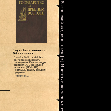
Случайная новость:
Объявления
6 ноября 2024 г. в ИВР РАН
состоится конференция,
посвященная 90-летию со дня
рождения А.П. Терентьева-
Катанского (1934-1998).
Предлагаем вашему вниманию
программу.
Подробнее...