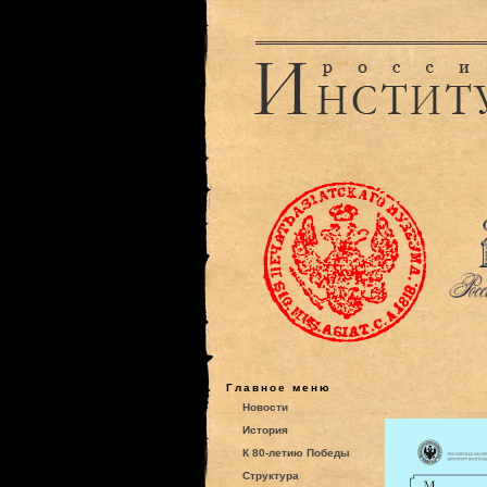
Главное меню
Новости
История
К 80-летию Победы
Структура