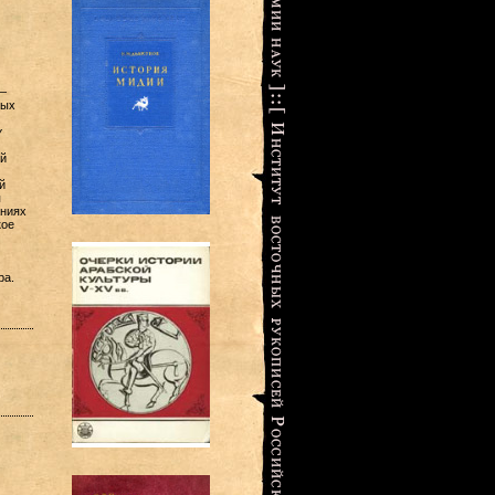
—
ных
у
й
й
я
аниях
кое
ра.