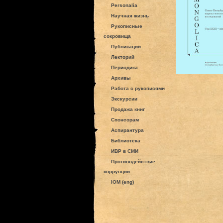
Personalia
Научная жизнь
Рукописные
сокровища
Публикации
Лекторий
Периодика
Архивы
Работа с рукописями
Экскурсии
Продажа книг
Спонсорам
Аспирантура
Библиотека
ИВР в СМИ
Противодействие
коррупции
IOM (eng)