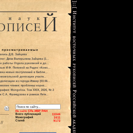
о просматриваемые
алась Д.В. Зайцева
лог: Дина Валерьевна Зайцева (1...
к работы Отдела рукописей и до...
вью И.Ф. Поповой на Радио «Комс...
вка новых поступлений в Библи...
 монгольской делегации участн...
делегации из города Измир (03.06...
евские чтения: проблемы корее...
рафия: Mongolica. Том XXIX, 2026, № 2
и С.А. Французова в рамках Летн...
На сайте СПб ИВР РАН
Всего публикаций
11046
Монографий
1611
Статей
9172
//