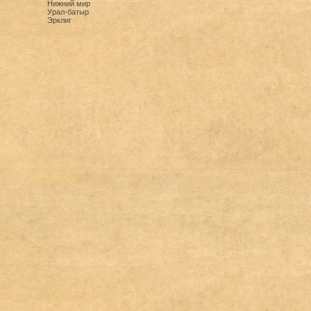
Нижний мир
Урал-батыр
Эрклиг