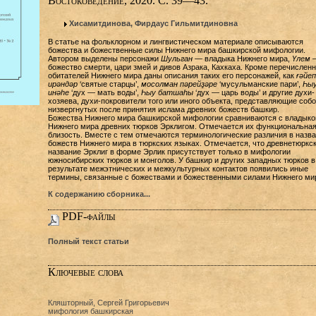
Востоковедение, 2020. С. 39—43.
Хисамитдинова, Фирдаус Гильмитдиновна
В статье на фольклорном и лингвистическом материале описываются
божества и божественные силы Нижнего мира башкирской мифологии.
Автором выделены персонажи
Шульган
— владыка Нижнего мира,
Үлем
божество смерти, цари змей и дивов Азрака, Кахкаха. Кроме перечислен
обитателей Нижнего мира даны описания таких его персонажей, как
ғәйеп
ирәндәр
‘святые старцы’,
мосолман пәрейҙәре
‘мусульманские пари’,
Һы
инәһе
‘дух — мать воды’,
Һыу батшаһы
‘дух — царь воды’ и другие духи-
хозяева, духи-покровители того или иного объекта, представляющие собо
низвергнутых после принятия ислама древних божеств башкир.
Божества Нижнего мира башкирской мифологии сравниваются с владыко
Нижнего мира древних тюрков Эрклигом. Отмечается их функциональна
близость. Вместе с тем отмечаются терминологические различия в назв
божеств Нижнего мира в тюркских языках. Отмечается, что древнетюркс
название Эрклиг в форме Эрлик присутствует только в мифологии
южносибирских тюрков и монголов. У башкир и других западных тюрков в
результате межэтнических и межкультурных контактов появились иные
термины, связанные с божествами и божественными силами Нижнего ми
К содержанию сборника...
PDF-файлы
Полный текст статьи
Ключевые слова
Кляшторный, Сергей Григорьевич
мифология башкирская