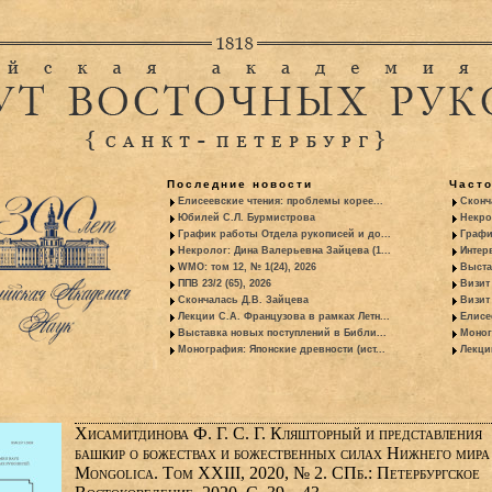
Последние новости
Част
Елисеевские чтения: проблемы корее...
Сконч
Юбилей С.Л. Бурмистрова
Некро
График работы Отдела рукописей и до...
Графи
Некролог: Дина Валерьевна Зайцева (1...
Интер
WMO: том 12, № 1(24), 2026
Выста
ППВ 23/2 (65), 2026
Визит
Скончалась Д.В. Зайцева
Визит 
Лекции С.А. Французова в рамках Летн...
Елисе
Выставка новых поступлений в Библи...
Моног
Монография: Японские древности (ист...
Лекци
Хисамитдинова Ф. Г. С. Г. Кляшторный и представления
башкир о божествах и божественных силах Нижнего мира 
Mongolica. Том XXIII, 2020, № 2. СПб.: Петербургское