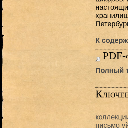
настоящи
хранилищ
Петербург
К содерж
PDF-
Полный т
Ключев
коллекци
письмо у