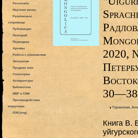
“Uigur
Personalia
Sprach
Научная жизнь
Рукописные
сокровища
Радлова
Публикации
Лекторий
Mongol
Периодика
Архивы
2020, №
Работа с рукописями
Экскурсии
Петерб
Продажа книг
Спонсорам
Восток
Аспирантура
Библиотека
30—38
ИВР в СМИ
Противодействие
коррупции
Туранская, Ан
IOM (eng)
Книга В.
уйгурског