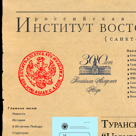
Пос
Ели
Юби
Гра
Некр
WMO:
ППВ 
Ско
Лекц
Выс
Моно
Главное меню
Новости
Туранс
История
К 80-летию Победы
Структура