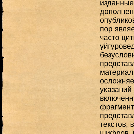
изданные
дополнен
опубликов
пор явля
часто ци
уйгурове
безуслов
представ
материал
осложняе
указаний
включенн
фрагмент
представ
текстов, 
шифров, 