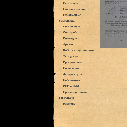
Personalia
Научная жизнь
Рукописные
сокровища
Публикации
Лекторий
Периодика
Архивы
Работа с рукописями
Экскурсии
Продажа книг
Спонсорам
Аспирантура
Библиотека
ИВР в СМИ
Противодействие
коррупции
IOM (eng)