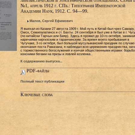
лингвистическом и этнографическом отношениях. Серия I
№1, апрель 1912 г. СПб.: Типография Императорской
Академии Наук, 1912. С. 94—99.
Малов, Сергей Ефимович
Я выехал из Казани 27 августа 1909 г. Мой путь в Китай был чрез Самару,
Омск, Семипалатинск и ст. Бахты. 24 сентября я был уже в Китае в г. Чуг
(по китайски Тарчын или Бияр). Здесь я прожил до 10-го октября, занима
наречиями киргизским и таранчинским. За время моего пребывания в
Чугучаке, 3-го октября, был большой мусульманский праздник по случаю
окончания поста Рамазана; я наблюдал всю церемонию празднества, нач
с торжественного богослужения и кончая общественными играми: борьбо
конскими бегами на призы и ловлей козленка...
К содержанию выпуска...
PDF-файлы
Полный текст публикации
Ключевые слова