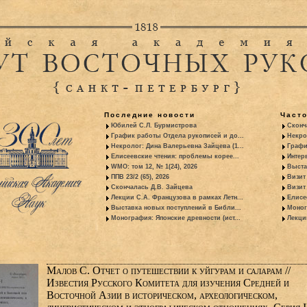
Последние новости
Част
Юбилей С.Л. Бурмистрова
Сконч
График работы Отдела рукописей и до...
Некро
Некролог: Дина Валерьевна Зайцева (1...
Графи
Елисеевские чтения: проблемы корее...
Интер
WMO: том 12, № 1(24), 2026
Выста
ППВ 23/2 (65), 2026
Визит
Скончалась Д.В. Зайцева
Визит 
Лекции С.А. Французова в рамках Летн...
Елисе
Выставка новых поступлений в Библи...
Моног
Монография: Японские древности (ист...
Лекци
Малов С. Отчет о путешествии к уйгурам и саларам //
Известия Русского Комитета для изучения Средней и
Восточной Азии в историческом, археологическом,