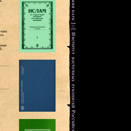
I.
учаке
ясь
иная
й,