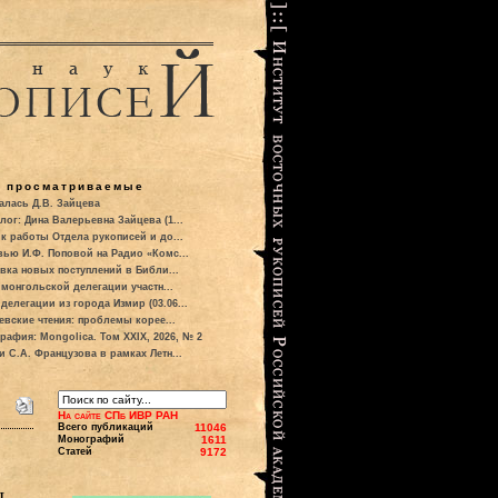
о просматриваемые
алась Д.В. Зайцева
лог: Дина Валерьевна Зайцева (1...
к работы Отдела рукописей и до...
вью И.Ф. Поповой на Радио «Комс...
вка новых поступлений в Библи...
 монгольской делегации участн...
делегации из города Измир (03.06...
евские чтения: проблемы корее...
рафия: Mongolica. Том XXIX, 2026, № 2
и С.А. Французова в рамках Летн...
На сайте СПб ИВР РАН
Всего публикаций
11046
Монографий
1611
Статей
9172