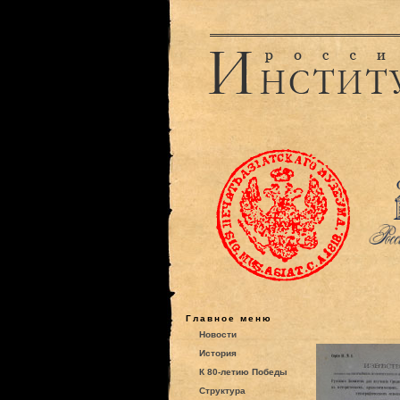
Главное меню
Новости
История
К 80-летию Победы
Структура