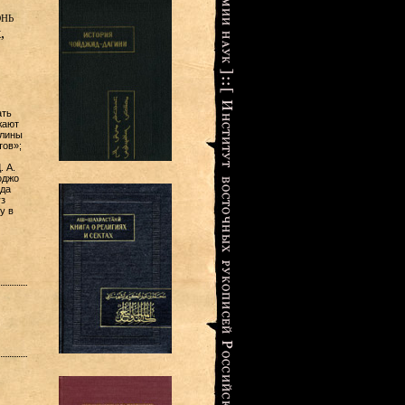
нь
,
ать
жают
алины
тов»;
. А.
оджо
ода
з
у в