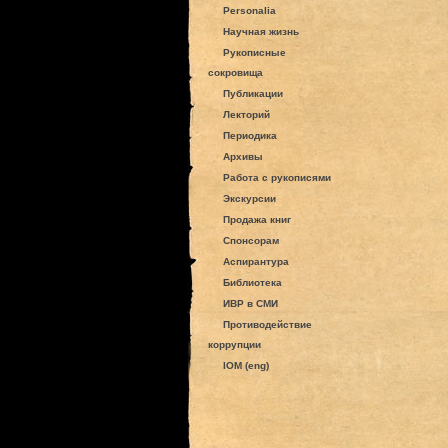
Personalia
Научная жизнь
Рукописные
сокровища
Публикации
Лекторий
Периодика
Архивы
Работа с рукописями
Экскурсии
Продажа книг
Спонсорам
Аспирантура
Библиотека
ИВР в СМИ
Противодействие
коррупции
IOM (eng)