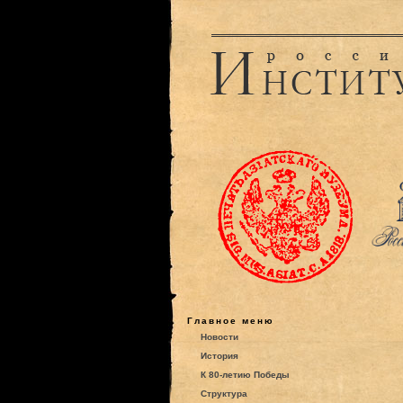
Главное меню
Новости
История
К 80-летию Победы
Структура