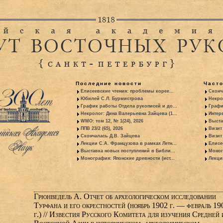
Последние новости
Част
Елисеевские чтения: проблемы корее...
Сконч
Юбилей С.Л. Бурмистрова
Некро
График работы Отдела рукописей и до...
Графи
Некролог: Дина Валерьевна Зайцева (1...
Интер
WMO: том 12, № 1(24), 2026
Выста
ППВ 23/2 (65), 2026
Визит
Скончалась Д.В. Зайцева
Визит 
Лекции С.А. Французова в рамках Летн...
Елисе
Выставка новых поступлений в Библи...
Моног
Монография: Японские древности (ист...
Лекци
Грюнведель А. Отчет об археологическом исследовании
Турфана и его окрестностей (ноябрь 1902 г. — февраль 19
г.) // Известия Русского Комитета для изучения Средней 