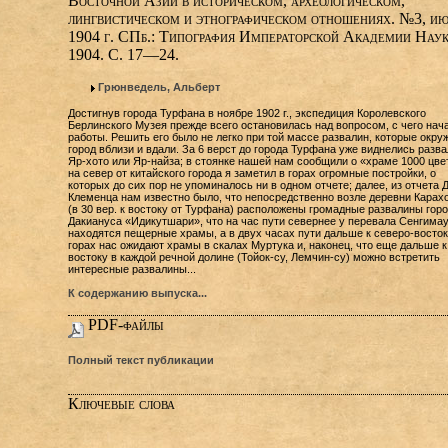
Восточной Азии в историческом, археологическом,
лингвистическом и этнографическом отношениях. №3, ию
1904 г. СПб.: Типография Императорской Академии Наук
1904. С. 17—24.
Грюнведель, Альберт
Достигнув города Турфана в ноябре 1902 г., экспедиция Королевского
Берлинского Музея прежде всего остановилась над вопросом, с чего нач
работы. Решить его было не легко при той массе развалин, которые окру
город вблизи и вдали. За 6 верст до города Турфана уже виднелись разв
Яр-хото или Яр-найза; в стоянке нашей нам сообщили о «храме 1000 цве
на север от китайского города я заметил в горах огромные постройки, о
которых до сих пор не упоминалось ни в одном отчете; далее, из отчета Д
Клеменца нам известно было, что непосредственно возле деревни Карах
(в 30 вер. к востоку от Турфана) расположены громадные развалины гор
Дакиануса «Идикутшари», что на час пути севернее у перевала Сенгимау
находятся пещерные храмы, а в двух часах пути дальше к северо-восток
горах нас ожидают храмы в скалах Муртука и, наконец, что еще дальше к
востоку в каждой речной долине (Тойок-су, Лемчин-су) можно встретить
интересные развалины...
К содержанию выпуска...
PDF-файлы
Полный текст публикации
Ключевые слова