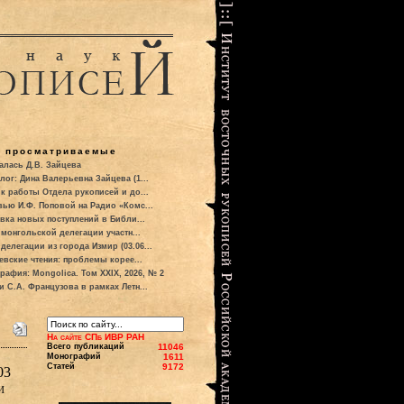
о просматриваемые
алась Д.В. Зайцева
лог: Дина Валерьевна Зайцева (1...
к работы Отдела рукописей и до...
вью И.Ф. Поповой на Радио «Комс...
вка новых поступлений в Библи...
 монгольской делегации участн...
делегации из города Измир (03.06...
евские чтения: проблемы корее...
рафия: Mongolica. Том XXIX, 2026, № 2
и С.А. Французова в рамках Летн...
На сайте СПб ИВР РАН
Всего публикаций
11046
Монографий
1611
Статей
9172
03
и