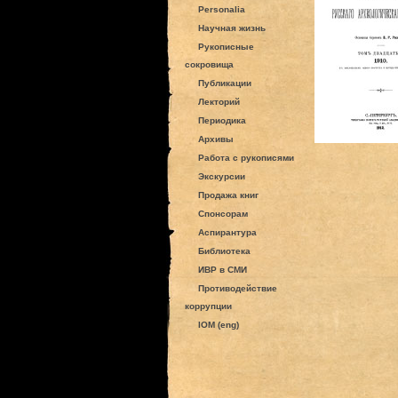
Personalia
Научная жизнь
Рукописные
сокровища
Публикации
Лекторий
Периодика
Архивы
Работа с рукописями
Экскурсии
Продажа книг
Спонсорам
Аспирантура
Библиотека
ИВР в СМИ
Противодействие
коррупции
IOM (eng)