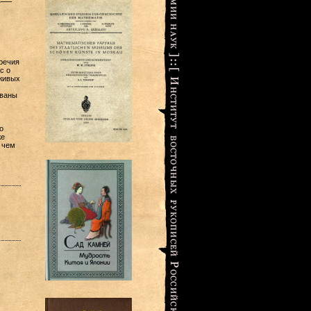
53—
речия
с о
 живых
ованы
о
же
 чем