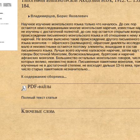
Типография Императорской Академии Наук, 1912. С. 1
184.
Владимирцов, Борис Яковлевич
Научное изучение монгольского языка только что началось. До сих пор
остаются неисследованными многие монгольския наречия, известные на
не изучены с достаточной полнотой, до сих пор остается открытым вопро
происхождении письменного монгольского языка и об отношении к нему
наречий. Не вполне выяснено также происхождение другого письменного
языка монголов — ойратского (калмыцкого); ойратские диалекты исслед
мало и неизвестными остаются поэтому элементы, вошедшие в состав
письменного языка. Лучше всего изучено халхаское наречие, затем идут:
говоры Восточной Монголии, Волжскокалмыцкие, бурятские и наречие
афганских монголов. Большинство остальных монгольских говоров, числ
которых велико, неизвестно вовсе. Письменные памятники монголов, то
изученные не в достаточной степени, не восходят дальше 13-го века, при
число старых памятников незначительно...
К содержанию сборника...
PDF-файлы
Полный текст статьи
Ключевые слова