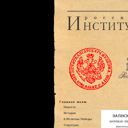
Главное меню
Новости
История
К 80-летию Победы
Структура