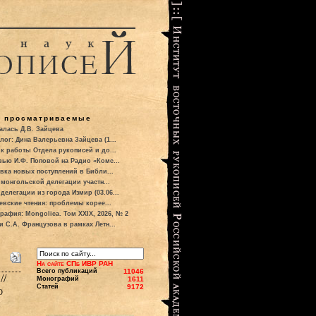
о просматриваемые
алась Д.В. Зайцева
лог: Дина Валерьевна Зайцева (1...
к работы Отдела рукописей и до...
вью И.Ф. Поповой на Радио «Комс...
вка новых поступлений в Библи...
 монгольской делегации участн...
делегации из города Измир (03.06...
евские чтения: проблемы корее...
рафия: Mongolica. Том XXIX, 2026, № 2
и С.А. Французова в рамках Летн...
На сайте СПб ИВР РАН
Всего публикаций
11046
//
Монографий
1611
Статей
9172
о
: