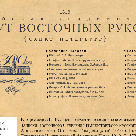
Последние новости
Част
Юбилей С.Л. Бурмистрова
Сконч
График работы Отдела рукописей и до...
Некро
Некролог: Дина Валерьевна Зайцева (1...
Графи
Елисеевские чтения: проблемы корее...
Интер
WMO: том 12, № 1(24), 2026
Выста
ППВ 23/2 (65), 2026
Визит
Скончалась Д.В. Зайцева
Визит 
Лекции С.А. Французова в рамках Летн...
Елисе
Выставка новых поступлений в Библи...
Моног
Монография: Японские древности (ист...
Лекци
Владимирцов Б. Турецкие элементы в монгольском языке 
Записки Восточного Отделения Императорского Русског
Археологического Общества. Том двадцатый. 1910. СПб.