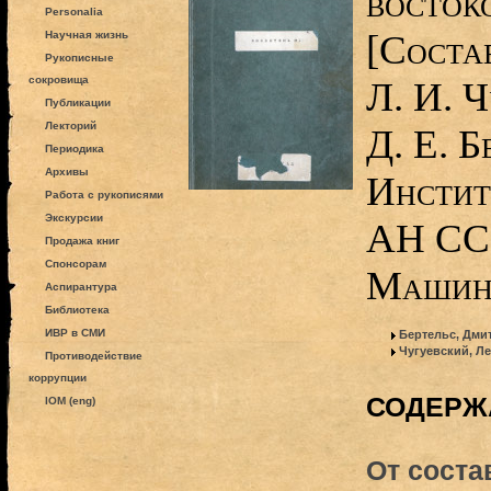
восток
Personalia
[Соста
Научная жизнь
Рукописные
сокровища
Л. И. Ч
Публикации
Лекторий
Д. Е. Б
Периодика
Архивы
Инстит
Работа с рукописями
Экскурсии
АН ССС
Продажа книг
Спонсорам
Машин
Аспирантура
Библиотека
ИВР в СМИ
Бертельс, Дми
Чугуевский, Л
Противодействие
коррупции
СОДЕРЖ
IOM (eng)
От соста