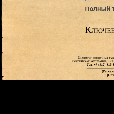
Полный т
Ключев