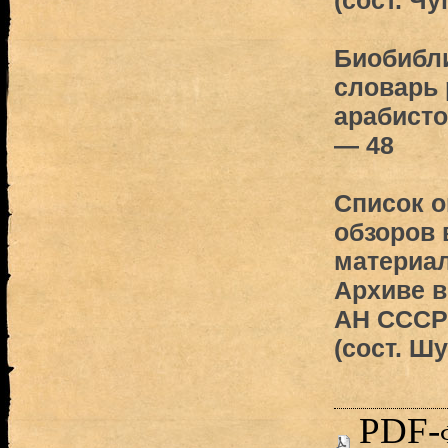
(сост. Чу
Биобибл
словарь 
арабисто
— 48
Список 
обзоров
материал
Архиве 
АН СССР
(сост. Шу
PDF-