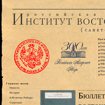
Пос
Кон
Ели
Юби
Гра
Некр
WMO:
ППВ 
Ско
Лекц
Выс
Главное меню
Новости
Бюллет
История
К 80-летию Победы
Структура