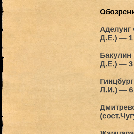
Обозрен
Аделунг 
Д.Е.) — 1
Бакулин 
Д.Е.) — 3
Гинцбург 
Л.И.) — 6
Дмитревс
(сост.Чуг
Жамцаран