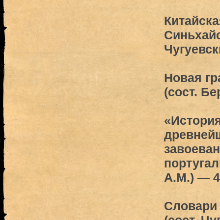
Китайска
Синьхайс
Чугуевск
Новая гр
(сост. Бе
«История
древней
завоева
португал
А.М.) — 
Словари