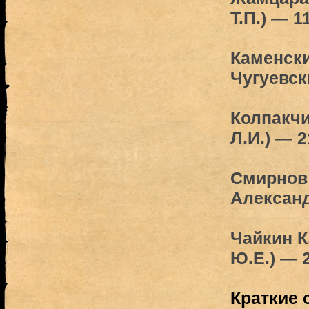
Т.П.) — 1
Каменский
Чугуевск
Колпакчи
Л.И.) — 2
Смирнов 
Александ
Чайкин К
Ю.Е.) — 
Краткие 